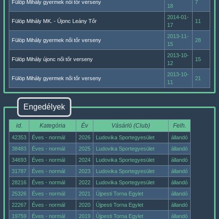
Fülöp Mihály gyermek női tőr verseny
7
18
2014-01-
Fülöp Mihály MK. - Újonc Leány Tőr
11
17
2013-11-
Fülöp Mihály gyermek női tőr verseny
28
15
2013-10-
Fülöp Mihály újonc női tőr verseny
15
12
2013-10-
Fülöp Mihály gyermek női tőr verseny
21
11
Engedélyek
id.
Kategória
Év
Vásárló (Club)
Felh.
42353
Éves - normál
2026
Ludovika Sportegyesület
állandó
38483
Éves - normál
2025
Ludovika Sportegyesület
állandó
34693
Éves - normál
2024
Ludovika Sportegyesület
állandó
31787
Éves - normál
2023
Ludovika Sportegyesület
állandó
28216
Éves - normál
2022
Ludovika Sportegyesület
állandó
25326
Éves - normál
2021
Újpesti Torna Egylet
állandó
22267
Éves - normál
2020
Újpesti Torna Egylet
állandó
19759
Éves - normál
2019
Újpesti Torna Egylet
állandó