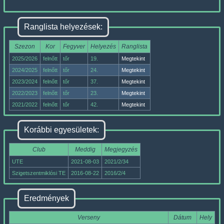
Ranglista helyezések:
Szezon
Kor
Fegyver
Helyezés
Ranglista
2025/2026
felnőtt
tőr
19.
Megtekint
2024/2025
felnőtt
tőr
24.
Megtekint
2023/2024
felnőtt
tőr
37.
Megtekint
2022/2023
felnőtt
tőr
23.
Megtekint
2021/2022
felnőtt
tőr
42.
Megtekint
Korábbi egyesületek:
Club
Meddig
Megjegyzés
UTE
2021-08-03
2021/2/34
Szigetszentmiklósi TE
2016-08-22
2016/2/4
Eredmények
Verseny
Dátum
Hely