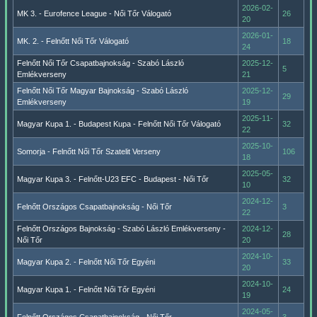
2026-02-
MK 3. - Eurofence League - Női Tőr Válogató
26
20
2026-01-
MK. 2. - Felnőtt Női Tőr Válogató
18
24
Felnőtt Női Tőr Csapatbajnokság - Szabó László
2025-12-
5
Emlékverseny
21
Felnőtt Női Tőr Magyar Bajnokság - Szabó László
2025-12-
29
Emlékverseny
19
2025-11-
Magyar Kupa 1. - Budapest Kupa - Felnőtt Női Tőr Válogató
32
22
2025-10-
Somorja - Felnőtt Női Tőr Szatelit Verseny
106
18
2025-05-
Magyar Kupa 3. - Felnőtt-U23 EFC - Budapest - Női Tőr
32
10
2024-12-
Felnőtt Országos Csapatbajnokság - Női Tőr
3
22
Felnőtt Országos Bajnokság - Szabó László Emlékverseny -
2024-12-
28
Női Tőr
20
2024-10-
Magyar Kupa 2. - Felnőtt Női Tőr Egyéni
33
20
2024-10-
Magyar Kupa 1. - Felnőtt Női Tőr Egyéni
24
19
2024-05-