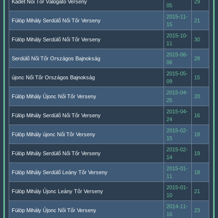
Kadet Női Tőr Válogató Verseny
29
05
2015-11-
Fülöp Mihály Serdülő Női Tőr Verseny
21
15
2015-10-
Fülöp Mihály Serdülő Női Tőr Verseny
30
11
2015-06-
Serdülő Női Tőr Országos Bajnokság
28
06
2015-05-
újonc Női Tőr Országos Bajnokság
15
09
2015-04-
Fülöp Mihály Újonc Női Tőr Verseny
20
25
2015-04-
Fülöp Mihály Serdülő Női Tőr Verseny
16
24
2015-02-
Fülöp Mihály újonc Női Tőr Verseny
18
15
2015-02-
Fülöp Mihály Serdülő Női Tőr Verseny
19
14
2015-01-
Fülöp Mihály Serdülő Leány Tőr Verseny
18
11
2015-01-
Fülöp Mihály Újonc Leány Tőr Verseny
21
10
2014-11-
Fülöp Mihály Újonc Női Tőr Verseny
23
16