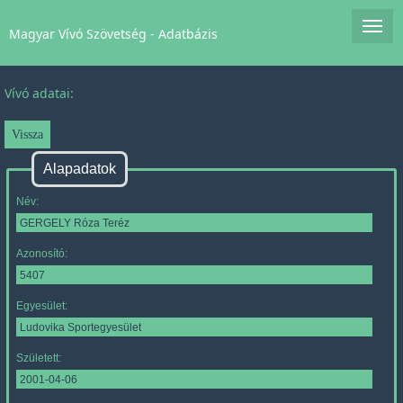
Magyar Vívó Szövetség - Adatbázis
Vívó adatai:
Alapadatok
Név:
Azonosító:
Egyesület:
Született: