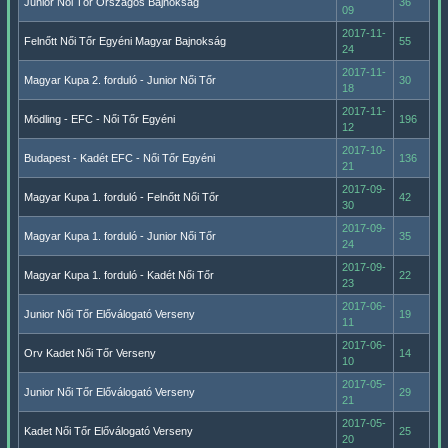
Junior Női Tőr Országos Bajnokság
36
09
2017-11-
Felnőtt Női Tőr Egyéni Magyar Bajnokság
55
24
2017-11-
Magyar Kupa 2. forduló - Junior Női Tőr
30
18
2017-11-
Mödling - EFC - Női Tőr Egyéni
196
12
2017-10-
Budapest - Kadét EFC - Női Tőr Egyéni
136
21
2017-09-
Magyar Kupa 1. forduló - Felnőtt Női Tőr
42
30
2017-09-
Magyar Kupa 1. forduló - Junior Női Tőr
35
24
2017-09-
Magyar Kupa 1. forduló - Kadét Női Tőr
22
23
2017-06-
Junior Női Tőr Előválogató Verseny
19
11
2017-06-
Orv Kadet Női Tőr Verseny
14
10
2017-05-
Junior Női Tőr Előválogató Verseny
29
21
2017-05-
Kadet Női Tőr Előválogató Verseny
25
20