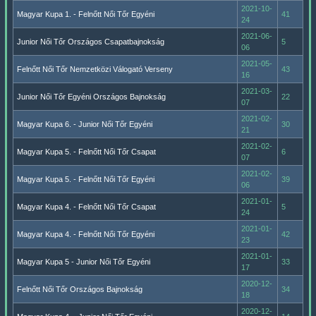
2021-10-
Magyar Kupa 1. - Felnőtt Női Tőr Egyéni
41
24
2021-06-
Junior Női Tőr Országos Csapatbajnokság
5
06
2021-05-
Felnőtt Női Tőr Nemzetközi Válogató Verseny
43
16
2021-03-
Junior Női Tőr Egyéni Országos Bajnokság
22
07
2021-02-
Magyar Kupa 6. - Junior Női Tőr Egyéni
30
21
2021-02-
Magyar Kupa 5. - Felnőtt Női Tőr Csapat
6
07
2021-02-
Magyar Kupa 5. - Felnőtt Női Tőr Egyéni
39
06
2021-01-
Magyar Kupa 4. - Felnőtt Női Tőr Csapat
5
24
2021-01-
Magyar Kupa 4. - Felnőtt Női Tőr Egyéni
42
23
2021-01-
Magyar Kupa 5 - Junior Női Tőr Egyéni
33
17
2020-12-
Felnőtt Női Tőr Országos Bajnokság
34
18
2020-12-