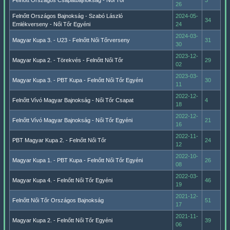
Felnőtt Országos Csapatbajnokság - Női Tőr
3
26
Felnőtt Országos Bajnokság - Szabó László
2024-05-
34
Emlékverseny - Női Tőr Egyéni
24
2024-03-
Magyar Kupa 3. - U23 - Felnőtt Női Tőrverseny
31
30
2023-12-
Magyar Kupa 2. - Törekvés - Felnőtt Női Tőr
29
02
2023-03-
Magyar Kupa 3. - PBT Kupa - Felnőtt Női Tőr Egyéni
30
11
2022-12-
Felnőtt Vívó Magyar Bajnokság - Női Tőr Csapat
4
18
2022-12-
Felnőtt Vívó Magyar Bajnokság - Női Tőr Egyéni
21
16
2022-11-
PBT Magyar Kupa 2. - Felnőtt Női Tőr
24
12
2022-10-
Magyar Kupa 1. - PBT Kupa - Felnőtt Női Tőr Egyéni
26
08
2022-03-
Magyar Kupa 4. - Felnőtt Női Tőr Egyéni
46
19
2021-12-
Felnőtt Női Tőr Országos Bajnokság
51
17
2021-11-
Magyar Kupa 2. - Felnőtt Női Tőr Egyéni
39
06