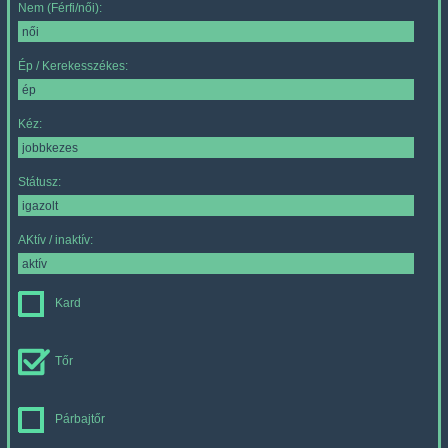
Nem (Férfi/női):
Ép / Kerekesszékes:
Kéz:
Státusz:
AKtív / inaktív:
Kard
Tőr
Párbajtőr