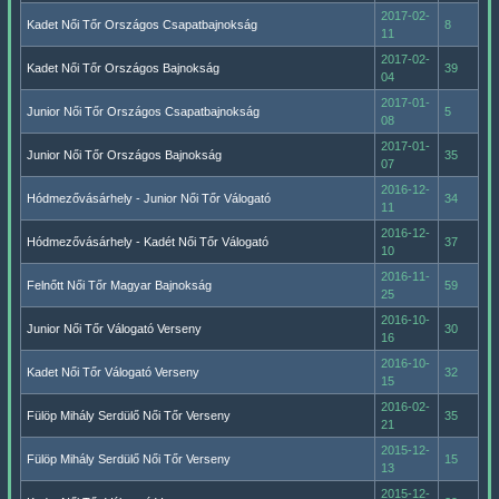
2017-02-
Kadet Női Tőr Országos Csapatbajnokság
8
11
2017-02-
Kadet Női Tőr Országos Bajnokság
39
04
2017-01-
Junior Női Tőr Országos Csapatbajnokság
5
08
2017-01-
Junior Női Tőr Országos Bajnokság
35
07
2016-12-
Hódmezővásárhely - Junior Női Tőr Válogató
34
11
2016-12-
Hódmezővásárhely - Kadét Női Tőr Válogató
37
10
2016-11-
Felnőtt Női Tőr Magyar Bajnokság
59
25
2016-10-
Junior Női Tőr Válogató Verseny
30
16
2016-10-
Kadet Női Tőr Válogató Verseny
32
15
2016-02-
Fülöp Mihály Serdülő Női Tőr Verseny
35
21
2015-12-
Fülöp Mihály Serdülő Női Tőr Verseny
15
13
2015-12-