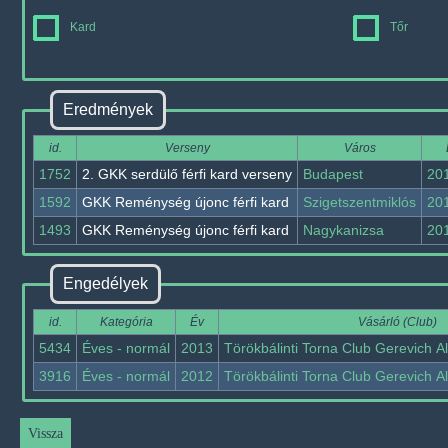
Kard
Tőr
Eredmények
id.
Verseny
Város
1752
2. GKK serdülő férfi kard verseny
Budapest
20
1592
GKK Reménység újonc férfi kard
Szigetszentmiklós
20
1493
GKK Reménység újonc férfi kard
Nagykanizsa
20
Engedélyek
id.
Kategória
Év
Vásárló (Club)
5434
Éves - normál
2013
Törökbálinti Torna Club Gerevich A
3916
Éves - normál
2012
Törökbálinti Torna Club Gerevich A