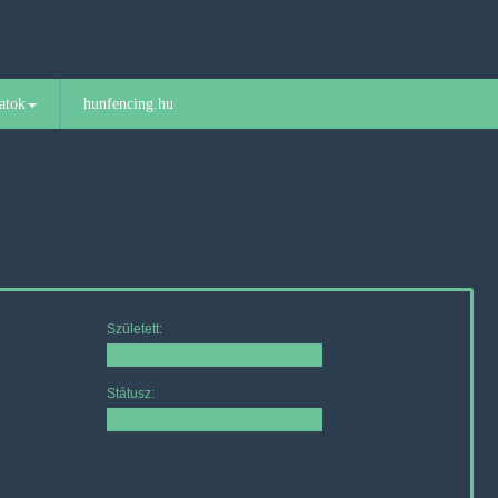
atok
hunfencing.hu
Született:
Státusz: