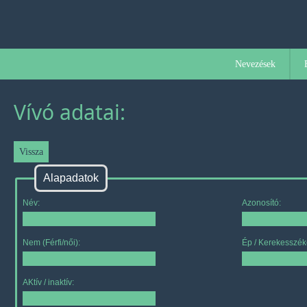
Nevezések
Vívó adatai:
Alapadatok
Név:
Azonosító:
Nem (Férfi/női):
Ép / Kerekesszék
AKtív / inaktív: