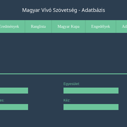
Magyar Vívó Szövetség - Adatbázis
Eredmények
Ranglista
Magyar Kupa
Engedélyek
Ad
Egyesület:
es:
Kéz: