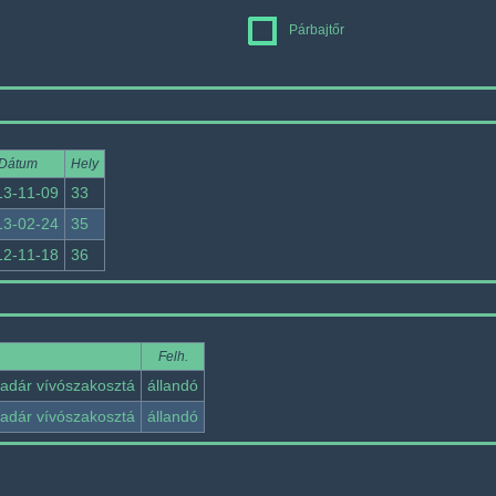
Párbajtőr
Dátum
Hely
13-11-09
33
13-02-24
35
12-11-18
36
Felh.
ladár vívószakosztá
állandó
ladár vívószakosztá
állandó