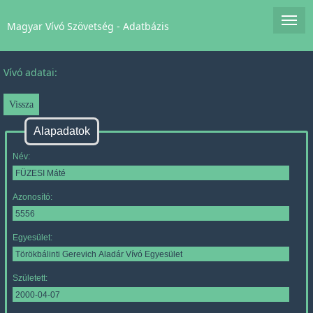
Magyar Vívó Szövetség - Adatbázis
Vívó adatai:
Alapadatok
Név:
Azonosító:
Egyesület:
Született: