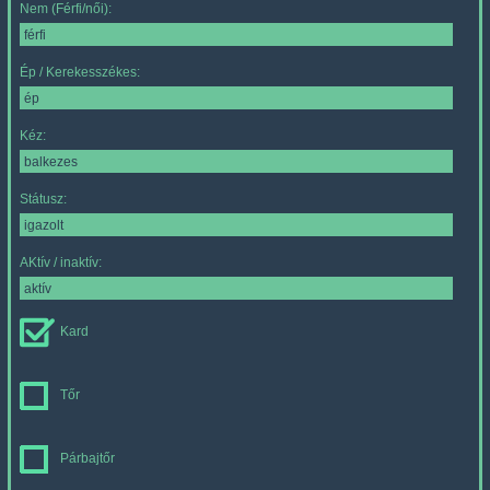
Nem (Férfi/női):
Ép / Kerekesszékes:
Kéz:
Státusz:
AKtív / inaktív:
Kard
Tőr
Párbajtőr