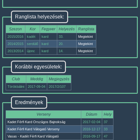
Ranglista helyezések:
Szezon
Kor
Fegyver
Helyezés
Ranglista
2015/2016
kadét
kard
33.
Megtekint
2014/2015
serdülő
kard
20.
Megtekint
2013/2014
újonc
kard
14.
Megtekint
Korábbi egyesületek:
Club
Meddig
Megjegyzés
Törökbálint
2017-09-04
2017/2/107
Eredmények
Verseny
Dátum
Hely
Kadet Férfi Kard Országos Bajnokság
2017-02-04
37
Kadet Férfi Kard Válogató Verseny
2016-12-17
33
Vasas - Kadét Férfi Kard Válogató
2016-09-17
47