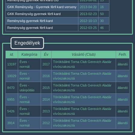
Reménység gyermek férfi kard OB
2013-06-02
13
GKK Reménység - Gyermek férfi kard verseny
2013-04-20
16
GKK Reménység gyermek férfi kard
2013-02-23
50
Reménység gyermek férfi kard
2012-10-13
30
Reménység gyermek férfi kard
2012-03-25
46
Engedélyek
id.
Kategória
Év
Vásárló (Club)
Felh.
Éves -
Törökbálinti Torna Club Gerevich Aladár
13197
2017
állandó
normál
vívószakosztá
Éves -
Törökbálinti Torna Club Gerevich Aladár
10029
2016
állandó
normál
vívószakosztá
Éves -
Törökbálinti Torna Club Gerevich Aladár
8470
2015
állandó
utánpótlás
vívószakosztá
Éves -
Törökbálinti Torna Club Gerevich Aladár
6955
2014
állandó
normál
vívószakosztá
Éves -
Törökbálinti Torna Club Gerevich Aladár
5426
2013
állandó
normál
vívószakosztá
Éves -
Törökbálinti Torna Club Gerevich Aladár
3914
2012
állandó
normál
vívószakosztá