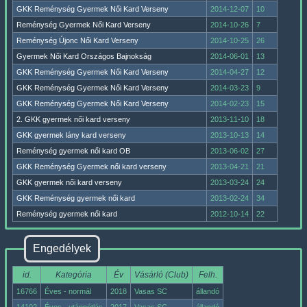
GKK Reménység Gyermek Női Kard Verseny
2014-12-07
10
Reménység Gyermek Női Kard Verseny
2014-10-26
7
Reménység Újonc Női Kard Verseny
2014-10-25
26
Gyermek Női Kard Országos Bajnokság
2014-06-01
13
GKK Reménység Gyermek Női Kard Verseny
2014-04-27
12
GKK Reménység Gyermek Női Kard Verseny
2014-03-23
9
GKK Reménység Gyermek Női Kard Verseny
2014-02-23
15
2. GKK gyermek női kard verseny
2013-11-10
18
GKK gyermek lány kard verseny
2013-10-13
14
Reménység gyermek női kard OB
2013-06-02
27
GKK Reménység Gyermek női kard verseny
2013-04-21
21
GKK gyermek női kard verseny
2013-03-24
24
GKK Reménység gyermek női kard
2013-02-24
34
Reménység gyermek női kard
2012-10-14
22
Engedélyek
id.
Kategória
Év
Vásárló (Club)
Felh.
16766
Éves - normál
2018
Vasas SC
állandó