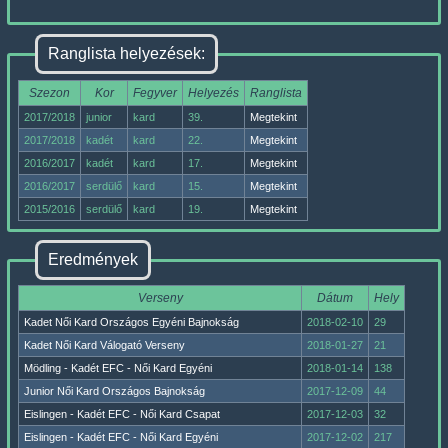
Ranglista helyezések:
Szezon
Kor
Fegyver
Helyezés
Ranglista
2017/2018
junior
kard
39.
Megtekint
2017/2018
kadét
kard
22.
Megtekint
2016/2017
kadét
kard
17.
Megtekint
2016/2017
serdülő
kard
15.
Megtekint
2015/2016
serdülő
kard
19.
Megtekint
Eredmények
Verseny
Dátum
Hely
Kadet Női Kard Országos Egyéni Bajnokság
2018-02-10
29
Kadet Női Kard Válogató Verseny
2018-01-27
21
Mödling - Kadét EFC - Női Kard Egyéni
2018-01-14
138
Junior Női Kard Országos Bajnokság
2017-12-09
44
Eislingen - Kadét EFC - Női Kard Csapat
2017-12-03
32
Eislingen - Kadét EFC - Női Kard Egyéni
2017-12-02
217