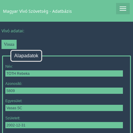
Magyar Vívó Szövetség - Adatbázis
Vívó adatai:
Alapadatok
Név:
Azonosító:
Egyesület:
Született: