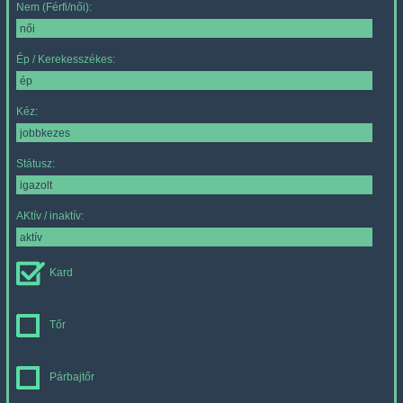
Nem (Férfi/női):
Ép / Kerekesszékes:
Kéz:
Státusz:
AKtív / inaktív:
Kard
Tőr
Párbajtőr