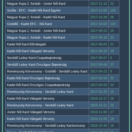
Magyar Kupa 2. forduló - Junior Női Kard
2017-11-12
22
Szófia - EFC - Kadét Női Kard Egyéni
2017-11-05
129
Magyar Kupa 2. forduló - Kadét Női Kard
2017-10-28
28
Gödöllő - Kadét EFC - Női Kard
2017-10-03
123
Magyar Kupa 1. forduló - Junior Női Kard
2017-09-23
15
Magyar Kupa 1. forduló - Kadet Női Kard
2017-09-16
22
Kadet Női Kard Előválogató
2017-06-03
21
Kadet Női Kard Válogató Verseny
2017-05-20
19
Serdülő Leány Kard Csapatbajnokság
2017-05-07
5
Serdülő Leány Kard Országos Bajnokság
2017-05-06
27
Reménység Körverseny - Gödöllő - Serdülő Leány Kard
2017-04-23
8
Kadet Női Kard Országos Bajnokság
2017-02-04
32
Kadet Női Kard Országos Csapatbajnokság
2017-02-04
10
Reménység Körverseny - Serdülő Leány Kard
2017-01-29
15
Kadet Női Kard Válogató Verseny
2016-12-17
29
Reménység Körverseny - Serdülő Leány Kard
2016-12-11
25
Junior Női Kard Válogató Verseny
2016-11-06
27
Kadet Női Kard Válogató Verseny
2016-11-05
18
Reménység Körverseny - Serdülő Leány Kardverseny
2016-10-30
16