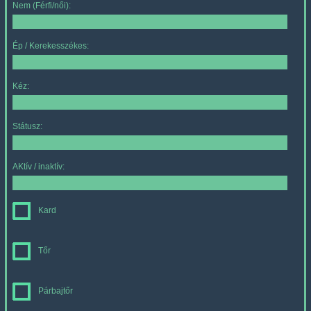
Nem (Férfi/női):
Ép / Kerekesszékes:
Kéz:
Státusz:
AKtív / inaktív:
Kard
Tőr
Párbajtőr