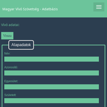
Magyar Vívó Szövetség - Adatbázis
Vívó adatai:
Alapadatok
Név:
Azonosító:
Egyesület:
Született: