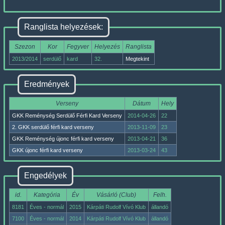
Ranglista helyezések:
Szezon
Kor
Fegyver
Helyezés
Ranglista
2013/2014
serdülő
kard
32.
Megtekint
Eredmények
Verseny
Dátum
Hely
GKK Reménység Serdülő Férfi Kard Verseny
2014-04-26
22
2. GKK serdülő férfi kard verseny
2013-11-09
23
GKK Reménység újonc férfi kard verseny
2013-04-21
36
GKK újonc férfi kard verseny
2013-03-24
43
Engedélyek
id.
Kategória
Év
Vásárló (Club)
Felh.
8181
Éves - normál
2015
Kárpáti Rudolf Vívó Klub
állandó
7100
Éves - normál
2014
Kárpáti Rudolf Vívó Klub
állandó