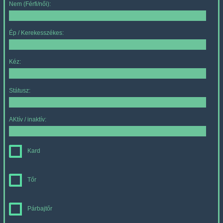
Nem (Férfi/női):
Ép / Kerekesszékes:
Kéz:
Státusz:
AKtív / inaktív:
Kard
Tőr
Párbajtőr