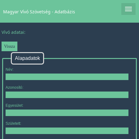
Magyar Vívó Szövetség - Adatbázis
Vívó adatai:
Alapadatok
Név:
Azonosító:
Egyesület:
Született: