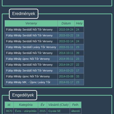
Eredmények
Verseny
Dátum
Hely
Fülöp Mihály Serdülő Női Tőr Verseny
2015-04-24
24
Fülöp Mihály Serdülő Női Tőr Verseny
2015-03-22
19
Fülöp Mihály Serdülő Női Tőr Verseny
2015-02-14
24
Fülöp Mihály Serdülő Leány Tőr Verseny
2015-01-11
23
Fülöp Mihály Serdülő Női Tőr Verseny
2014-10-11
39
Fülöp Mihály újonc Női Tőr Verseny
2014-05-11
23
Fülöp Mihály Serdülő Női Tőr Verseny
2014-04-27
22
Fülöp Mihály Serdülő Női Tőr Verseny
2014-03-23
17
Fülöp Mihály újonc Női Tőr Verseny
2014-03-08
33
Fülöp Mihály MK. - Újonc Leány Tőr
2014-01-17
23
Engedélyek
id.
Kategória
Év
Vásárló (Club)
Felh.
8670
Éves - utánpótlás
2015
Gyulai SE
állandó