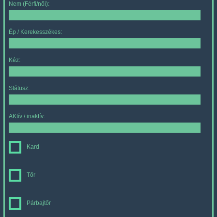
Nem (Férfi/női):
Ép / Kerekesszékes:
Kéz:
Státusz:
AKtív / inaktív:
Kard
Tőr
Párbajtőr