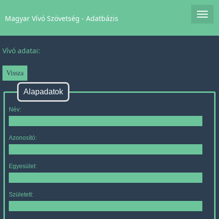
Magyar Vívó Szövetség - Adatbázis
Vívó adatai:
Alapadatok
Név:
Azonosító:
Egyesület:
Született: