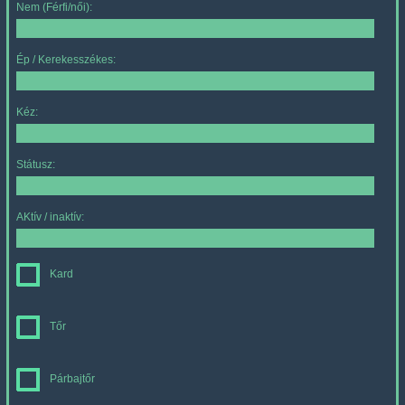
Nem (Férfi/női):
Ép / Kerekesszékes:
Kéz:
Státusz:
AKtív / inaktív:
Kard
Tőr
Párbajtőr