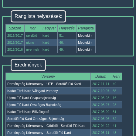
Ranglista helyezések:
Szezon
Kor
Fegyver
Helyezés
Ranglista
2016/2017
serdülő
kard
51.
Megtekint
2016/2017
újonc
kard
46.
Megtekint
2015/2016
gyermek
kard
49.
Megtekint
Eredmények
Verseny
Dátum
Hely
Reménység Körverseny - UTE - Serdülő Fiú Kard
2017-11-11
49
Kadet Férfi Kard Válogató Verseny
2017-10-07
55
Újonc Fiú Kard Csapatbajnokság
2017-05-28
16
Újonc Fiú Kard Országos Bajnokság
2017-05-27
28
Kadet Férfi Kard Előválogató
2017-05-20
51
Serdülő Fiú Kard Országos Bajnokság
2017-05-06
62
Reménység Körverseny - Gödöllő - Serdülő Fiú Kard
2017-04-22
41
Reménység Körverseny - Serdülő Fiú Kard
2017-03-11
43