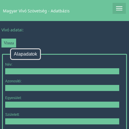
Magyar Vívó Szövetség - Adatbázis
Vívó adatai:
Alapadatok
Név:
Azonosító:
Egyesület:
Született: