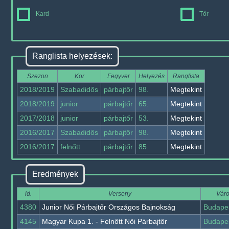
Kard
Tőr
Ranglista helyezések:
Szezon
Kor
Fegyver
Helyezés
Ranglista
2018/2019
Szabadidős
párbajtőr
98.
Megtekint
2018/2019
junior
párbajtőr
65.
Megtekint
2017/2018
junior
párbajtőr
53.
Megtekint
2016/2017
Szabadidős
párbajtőr
98.
Megtekint
2016/2017
felnőtt
párbajtőr
85.
Megtekint
Eredmények
id.
Verseny
Vár
4380
Junior Női Párbajtőr Országos Bajnokság
Budape
4145
Magyar Kupa 1. - Felnőtt Női Párbajtőr
Budape