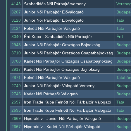
4143
Szabadidős Női Párbajtőrverseny
Verese
3207
Junior Női Párbajtőr Előválogató
Budape
3128
Junior Női Párbajtőr Előválogató
Tata
3124
Felnőtt Női Párbajtőr Válogató
Tata
3040
Érd Kupa - Szabadidős Női Párbajtőr
Érd
2943
Junior Női Párbajtőr Országos Bajnokság
Budape
3710
Junior Női Párbajtőr Országos Csapatbajnokság
Budape
3708
Kadet Női Párbajtőr Országos Csapatbajnokság
Budape
2917
Kadet Női Párbajtőr Országos Bajnokság
Budape
2871
Felnőtt Női Párbajtőr Válogató
Tatabá
2749
Junior Női Párbajtőr Válogató Verseny
Budape
2745
Kadet Női Párbajtőr Válogató
Budape
2697
Iron Trade Kupa Felnőtt Női Párbajtőr Válogató
Tata
2695
Iron Trade Kupa Felnőtt Női Párbajtőr Válogató
Tata
2669
Hiperaktív - Junior Női Párbajtőr Válogató
Budape
2667
Hiperaktív - Kadét Női Párbajtőr Válogató
Budape