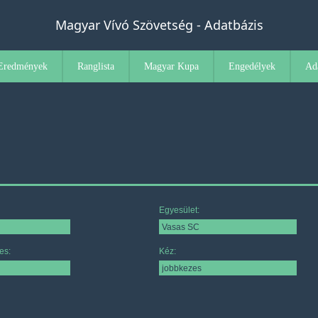
Magyar Vívó Szövetség - Adatbázis
Eredmények
Ranglista
Magyar Kupa
Engedélyek
Ad
Egyesület:
es:
Kéz: