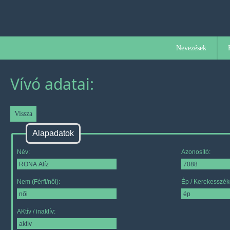
Nevezések
Vívó adatai:
Alapadatok
Név:
Azonosító:
Nem (Férfi/női):
Ép / Kerekesszék
AKtív / inaktív: