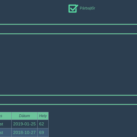
Párbajtőr
os
Dátum
Hely
st
2019-01-25
62
st
2018-10-27
69