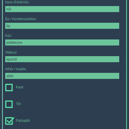
Nem (Férfi/női):
Ép / Kerekesszékes:
Kéz:
Státusz:
AKtív / inaktív:
Kard
Tőr
Párbajtőr