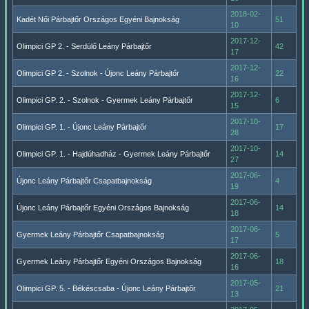
2018-02-
Kadét Női Párbajtőr Országos Egyéni Bajnokság
51
10
2017-12-
Olimpici GP 2. - Serdülő Leány Párbajtőr
42
17
2017-12-
Olimpici GP 2. - Szolnok - Újonc Leány Párbajtőr
22
16
2017-12-
Olimpici GP. 2. - Szolnok - Gyermek Leány Párbajtőr
6
15
2017-10-
Olimpici GP. 1. - Újonc Leány Párbajtőr
17
28
2017-10-
Olimpici GP. 1. - Hajdúhadház - Gyermek Leány Párbajtőr
14
27
2017-06-
Újonc Leány Párbajtőr Csapatbajnokság
4
19
2017-06-
Újonc Leány Párbajtőr Egyéni Országos Bajnokság
14
18
2017-06-
Gyermek Leány Párbajtőr Csapatbajnokság
5
17
2017-06-
Gyermek Leány Párbajtőr Egyéni Országos Bajnokság
18
16
2017-05-
Olimpici GP. 5. - Békéscsaba - Újonc Leány Párbajtőr
21
13