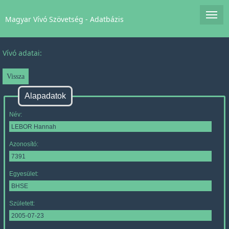
Magyar Vívó Szövetség - Adatbázis
Vívó adatai:
Alapadatok
Név:
Azonosító:
Egyesület:
Született: