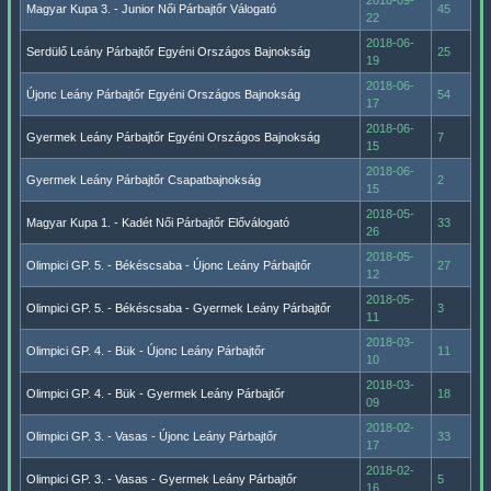
2018-09-
Magyar Kupa 3. - Junior Női Párbajtőr Válogató
45
22
2018-06-
Serdülő Leány Párbajtőr Egyéni Országos Bajnokság
25
19
2018-06-
Újonc Leány Párbajtőr Egyéni Országos Bajnokság
54
17
2018-06-
Gyermek Leány Párbajtőr Egyéni Országos Bajnokság
7
15
2018-06-
Gyermek Leány Párbajtőr Csapatbajnokság
2
15
2018-05-
Magyar Kupa 1. - Kadét Női Párbajtőr Előválogató
33
26
2018-05-
Olimpici GP. 5. - Békéscsaba - Újonc Leány Párbajtőr
27
12
2018-05-
Olimpici GP. 5. - Békéscsaba - Gyermek Leány Párbajtőr
3
11
2018-03-
Olimpici GP. 4. - Bük - Újonc Leány Párbajtőr
11
10
2018-03-
Olimpici GP. 4. - Bük - Gyermek Leány Párbajtőr
18
09
2018-02-
Olimpici GP. 3. - Vasas - Újonc Leány Párbajtőr
33
17
2018-02-
Olimpici GP. 3. - Vasas - Gyermek Leány Párbajtőr
5
16