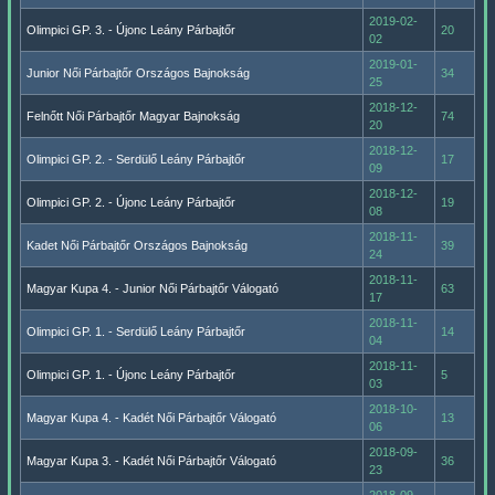
2019-02-
Olimpici GP. 3. - Újonc Leány Párbajtőr
20
02
2019-01-
Junior Női Párbajtőr Országos Bajnokság
34
25
2018-12-
Felnőtt Női Párbajtőr Magyar Bajnokság
74
20
2018-12-
Olimpici GP. 2. - Serdülő Leány Párbajtőr
17
09
2018-12-
Olimpici GP. 2. - Újonc Leány Párbajtőr
19
08
2018-11-
Kadet Női Párbajtőr Országos Bajnokság
39
24
2018-11-
Magyar Kupa 4. - Junior Női Párbajtőr Válogató
63
17
2018-11-
Olimpici GP. 1. - Serdülő Leány Párbajtőr
14
04
2018-11-
Olimpici GP. 1. - Újonc Leány Párbajtőr
5
03
2018-10-
Magyar Kupa 4. - Kadét Női Párbajtőr Válogató
13
06
2018-09-
Magyar Kupa 3. - Kadét Női Párbajtőr Válogató
36
23