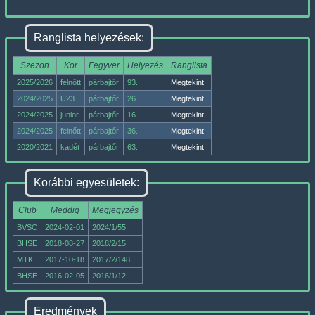
Ranglista helyezések:
Szezon
Kor
Fegyver
Helyezés
Ranglista
2025/2026
felnőtt
párbajtőr
93.
Megtekint
2024/2025
U23
párbajtőr
26.
Megtekint
2024/2025
junior
párbajtőr
16.
Megtekint
2024/2025
felnőtt
párbajtőr
36.
Megtekint
2020/2021
kadét
párbajtőr
63.
Megtekint
Korábbi egyesületek:
Club
Meddig
Megjegyzés
BVSC
2024-02-01
2024/1/55
BHSE
2018-08-27
2018/2/15
MTK
2017-10-18
2017/2/148
BHSE
2016-02-05
2016/1/12
Eredmények