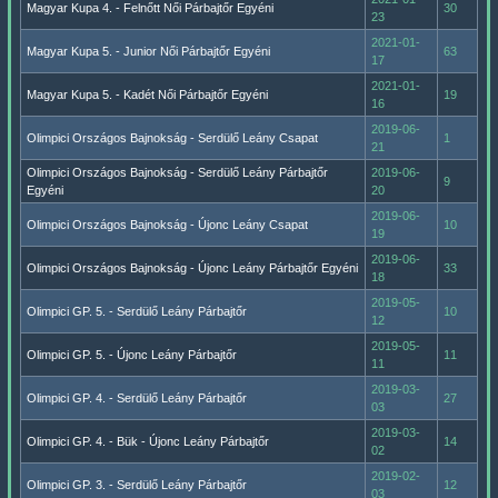
Magyar Kupa 4. - Felnőtt Női Párbajtőr Egyéni
30
23
2021-01-
Magyar Kupa 5. - Junior Női Párbajtőr Egyéni
63
17
2021-01-
Magyar Kupa 5. - Kadét Női Párbajtőr Egyéni
19
16
2019-06-
Olimpici Országos Bajnokság - Serdülő Leány Csapat
1
21
Olimpici Országos Bajnokság - Serdülő Leány Párbajtőr
2019-06-
9
Egyéni
20
2019-06-
Olimpici Országos Bajnokság - Újonc Leány Csapat
10
19
2019-06-
Olimpici Országos Bajnokság - Újonc Leány Párbajtőr Egyéni
33
18
2019-05-
Olimpici GP. 5. - Serdülő Leány Párbajtőr
10
12
2019-05-
Olimpici GP. 5. - Újonc Leány Párbajtőr
11
11
2019-03-
Olimpici GP. 4. - Serdülő Leány Párbajtőr
27
03
2019-03-
Olimpici GP. 4. - Bük - Újonc Leány Párbajtőr
14
02
2019-02-
Olimpici GP. 3. - Serdülő Leány Párbajtőr
12
03