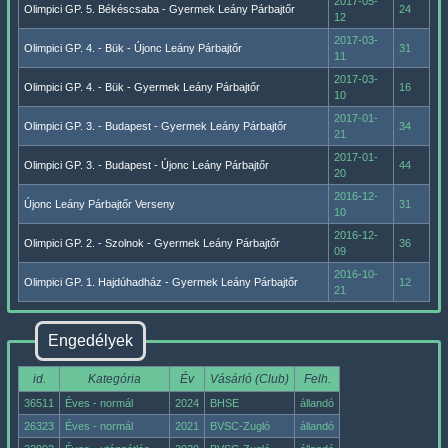
2017-05-
Olimpici GP. 5. Békéscsaba - Gyermek Leány Párbajtőr
24
12
2017-03-
Olimpici GP. 4. - Bük - Újonc Leány Párbajtőr
31
11
2017-03-
Olimpici GP. 4. - Bük - Gyermek Leány Párbajtőr
16
10
2017-01-
Olimpici GP. 3. - Budapest - Gyermek Leány Párbajtőr
34
21
2017-01-
Olimpici GP. 3. - Budapest - Újonc Leány Párbajtőr
44
20
2016-12-
Újonc Leány Párbajtőr Verseny
31
10
2016-12-
Olimpici GP. 2. - Szolnok - Gyermek Leány Párbajtőr
36
09
2016-10-
Olimpici GP. 1. Hajdúhadház - Gyermek Leány Párbajtőr
12
21
Engedélyek
id.
Kategória
Év
Vásárló (Club)
Felh.
36511
Éves - normál
2024
BHSE
állandó
26323
Éves - normál
2021
BVSC-Zugló
állandó