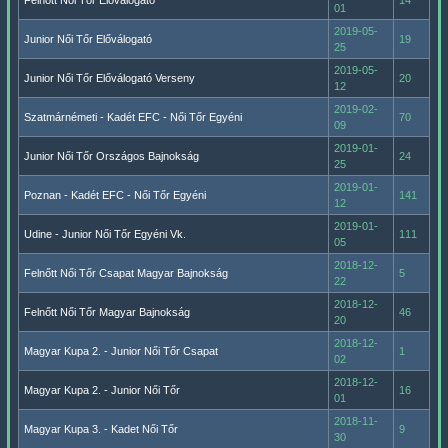
Felnőtt Női Tőr Előválogató
14
01
2019-05-
Junior Női Tőr Előválogató
19
25
2019-05-
Junior Női Tőr Előválogató Verseny
20
12
2019-02-
Szatmárnémeti - Kadét EFC - Női Tőr Egyéni
70
09
2019-01-
Junior Női Tőr Országos Bajnokság
24
25
2019-01-
Poznan - Kadét EFC - Női Tőr Egyéni
141
12
2019-01-
Udine - Junior Női Tőr Egyéni Vk.
111
05
2018-12-
Felnőtt Női Tőr Csapat Magyar Bajnokság
5
22
2018-12-
Felnőtt Női Tőr Magyar Bajnokság
46
20
2018-12-
Magyar Kupa 2. - Junior Női Tőr Csapat
1
02
2018-12-
Magyar Kupa 2. - Junior Női Tőr
16
01
2018-11-
Magyar Kupa 3. - Kadet Női Tőr
9
30