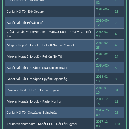
Junior Női Tőr Előválogató
28
02
2018-05-
Junior Női Tőr Előválogató
15
13
2018-05-
Kadét Női Tőr Előválogató
2
12
Gátai Tamás Emlékverseny - Magyar Kupa - U23 EFC - Női
2018-03-
45
Tőr
23
2018-02-
Magyar Kupa 3. forduló - Felnőtt Női Tőr Csapat
4
25
2018-02-
Magyar Kupa 3. forduló - Felnőtt Női Tőr
24
24
2018-02-
Kadét Női Tőr Országos Csapatbajnokság
3
11
2018-02-
Kadet Női Tőr Országos Egyéni Bajnokság
8
10
2018-01-
Poznan - Kadét EFC - Női Tőr Egyéni
94
13
2017-12-
Magyar Kupa 2. forduló - Kadét Női Tőr
11
16
2017-12-
Junior Női Tőr Országos Bajnokság
26
09
2017-12-
Tauberbischofsheim - Kadét EFC - Női Tőr Egyéni
188
03