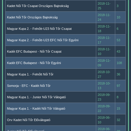
2018-11-
Kadet Női Tőr Csapat Országos Bajnokság
3
25
2018-11-
Kadet Női Tőr Országos Bajnokság
10
24
2018-11-
Magyar Kupa 2. - Felnőtt-U23 Női Tőr Csapat
6
18
2018-11-
Magyar Kupa 2. - Felnőtt-U23 EFC Női Tőr Egyéni
53
17
2018-11-
Kadét EFC Budapest - Női Tőr Csapat
43
10
2018-11-
Kadét EFC Budapest - Női Tőr Egyéni
108
09
2018-10-
Magyar Kupa 1. - Felnőtt Női Tőr
36
27
2018-10-
Somorja - EFC - Kadét Női Tőr
97
13
2018-09-
Magyar Kupa 1. - Junior Női Tőr Válogató
8
23
2018-09-
Magyar Kupa 1. - Kadét Női Tőr Válogató
15
22
2018-06-
Orv Kadet Női Tőr Előválogató
32
10
2018-06-