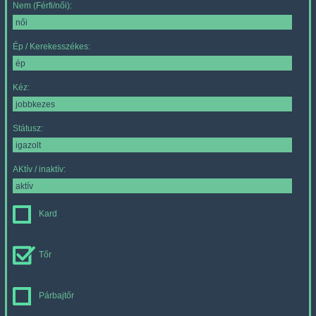
Nem (Férfi/női):
Ép / Kerekesszékes:
Kéz:
Státusz:
AKtív / inaktív:
Kard
Tőr
Párbajtőr