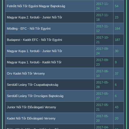
2017-11-
Felnőtt Női Tőr Egyéni Magyar Bajnokság
54
24
2017-11-
Magyar Kupa 2. forduló - Junior Női Tőr
23
18
2017-11-
Mödling - EFC - Női Tőr Egyéni
164
12
2017-10-
Budapest - Kadét EFC - Női Tőr Egyéni
187
21
2017-09-
Magyar Kupa 1. forduló - Junior Női Tőr
30
24
2017-09-
Magyar Kupa 1. forduló - Kadét Női Tőr
9
23
2017-06-
Orv Kadet Női Tőr Verseny
37
10
2017-05-
Serdülő Leány Tőr Csapatbajnokság
6
28
2017-05-
Serdülő Leány Tőr Országos Bajnokság
6
27
2017-05-
Junior Női Tőr Előválogató Verseny
43
21
2017-05-
Kadet Női Tőr Előválogató Verseny
20
20
2017-04-