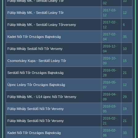
Fülöp Mihály MK. - Serdülő Leány Tőr
10
02
2017-03-
Fülöp Mihály MK. - Serdülő Leány Tőr
12
12
2017-02-
Fülöp Mihály MK. - Serdülő Leány Tőrverseny
6
12
2017-02-
Kadet Női Tőr Országos Bajnokság
35
04
2016-12-
Fülöp Mihály Sedülő Női Tőr Verseny
10
04
2016-10-
Csomorkány Kupa - Serdülő Leány Tőr
15
09
2016-05-
Serdülő Női Tőr Országos Bajnokság
21
28
2016-05-
Újonc Leány Tőr Országos Bajnokság
12
07
2016-04-
Fülöp Mihály MK. - U14 újonc Női Tőr Verseny
29
09
2016-03-
Fülöp Mihály Serdülő Női Tőr Verseny
19
05
2016-02-
Fülöp Mihály Serdülő Női Tőr Verseny
21
21
2016-02-
Kadet Női Tőr Országos Bajnokság
33
06