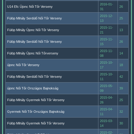
2016-01-
U14 Efc Újonc Női Tőr Verseny
26
31
2015-12-
Fülöp Mihály Serdülő Női Tőr Verseny
25
13
2015-11-
Fülöp Mihály Újonc Női Tőr Verseny
13
21
2015-11-
Fülöp Mihály Serdülő Női Tőr Verseny
26
15
2015-11-
Fülöp Mihály Újonc Női Tőrverseny
14
08
2015-10-
újonc Női Tőr Verseny
18
17
2015-10-
Fülöp Mihály Serdülő Női Tőr Verseny
42
11
2015-05-
újonc Női Tőr Országos Bajnokság
39
09
2015-04-
Fülöp Mihály Gyermek Női Tőr Verseny
25
26
2015-04-
Gyermek Női Tőr Országos Bajnokság
32
11
2015-03-
Fülöp Mihály Gyermek Női Tőr Verseny
30
14
2015-02-