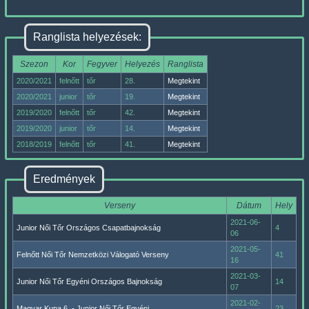
Ranglista helyezések:
Szezon
Kor
Fegyver
Helyezés
Ranglista
2020/2021
felnőtt
tőr
28.
Megtekint
2020/2021
junior
tőr
19.
Megtekint
2019/2020
felnőtt
tőr
42.
Megtekint
2019/2020
junior
tőr
14.
Megtekint
2018/2019
felnőtt
tőr
41.
Megtekint
Eredmények
Verseny
Dátum
Hely
2021-06-
Junior Női Tőr Országos Csapatbajnokság
4
06
2021-05-
Felnőtt Női Tőr Nemzetközi Válogató Verseny
41
16
2021-03-
Junior Női Tőr Egyéni Országos Bajnokság
14
07
2021-02-
Magyar Kupa 6. - Junior Női Tőr Egyéni
23