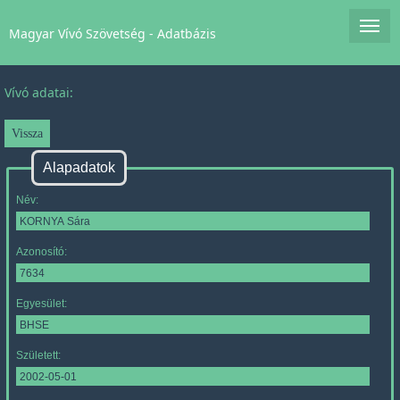
Magyar Vívó Szövetség - Adatbázis
Vívó adatai:
Alapadatok
Név:
Azonosító:
Egyesület:
Született: