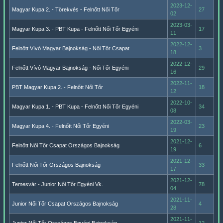
2023-12-
Magyar Kupa 2. - Törekvés - Felnőtt Női Tőr
27
02
2023-03-
Magyar Kupa 3. - PBT Kupa - Felnőtt Női Tőr Egyéni
17
11
2022-12-
Felnőtt Vívó Magyar Bajnokság - Női Tőr Csapat
3
18
2022-12-
Felnőtt Vívó Magyar Bajnokság - Női Tőr Egyéni
29
16
2022-11-
PBT Magyar Kupa 2. - Felnőtt Női Tőr
18
12
2022-10-
Magyar Kupa 1. - PBT Kupa - Felnőtt Női Tőr Egyéni
34
08
2022-03-
Magyar Kupa 4. - Felnőtt Női Tőr Egyéni
23
19
2021-12-
Felnőtt Női Tőr Csapat Országos Bajnokság
6
19
2021-12-
Felnőtt Női Tőr Országos Bajnokság
33
17
2021-12-
Temesvár - Junior Női Tőr Egyéni Vk.
78
04
2021-11-
Junior Női Tőr Csapat Országos Bajnokság
4
28
2021-11-