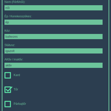
Nem (Férfi/női):
Ép / Kerekesszékes:
Kéz:
Státusz:
AKtív / inaktív:
Kard
Tőr
Párbajtőr