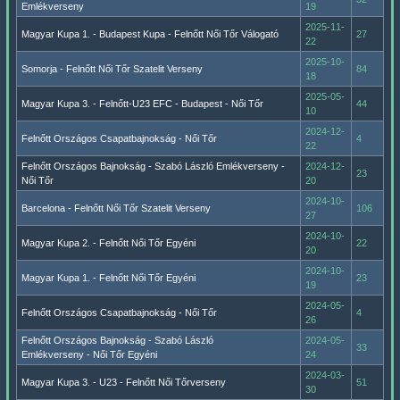
Emlékverseny
19
2025-11-
Magyar Kupa 1. - Budapest Kupa - Felnőtt Női Tőr Válogató
27
22
2025-10-
Somorja - Felnőtt Női Tőr Szatelit Verseny
84
18
2025-05-
Magyar Kupa 3. - Felnőtt-U23 EFC - Budapest - Női Tőr
44
10
2024-12-
Felnőtt Országos Csapatbajnokság - Női Tőr
4
22
Felnőtt Országos Bajnokság - Szabó László Emlékverseny -
2024-12-
23
Női Tőr
20
2024-10-
Barcelona - Felnőtt Női Tőr Szatelit Verseny
106
27
2024-10-
Magyar Kupa 2. - Felnőtt Női Tőr Egyéni
22
20
2024-10-
Magyar Kupa 1. - Felnőtt Női Tőr Egyéni
23
19
2024-05-
Felnőtt Országos Csapatbajnokság - Női Tőr
4
26
Felnőtt Országos Bajnokság - Szabó László
2024-05-
33
Emlékverseny - Női Tőr Egyéni
24
2024-03-
Magyar Kupa 3. - U23 - Felnőtt Női Tőrverseny
51
30