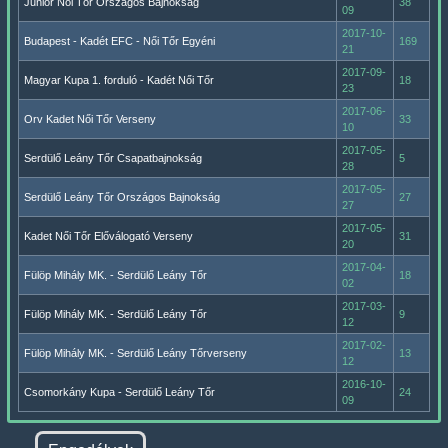
Junior Női Tőr Országos Bajnokság
38
09
2017-10-
Budapest - Kadét EFC - Női Tőr Egyéni
169
21
2017-09-
Magyar Kupa 1. forduló - Kadét Női Tőr
18
23
2017-06-
Orv Kadet Női Tőr Verseny
33
10
2017-05-
Serdülő Leány Tőr Csapatbajnokság
5
28
2017-05-
Serdülő Leány Tőr Országos Bajnokság
27
27
2017-05-
Kadet Női Tőr Előválogató Verseny
31
20
2017-04-
Fülöp Mihály MK. - Serdülő Leány Tőr
18
02
2017-03-
Fülöp Mihály MK. - Serdülő Leány Tőr
9
12
2017-02-
Fülöp Mihály MK. - Serdülő Leány Tőrverseny
13
12
2016-10-
Csomorkány Kupa - Serdülő Leány Tőr
24
09