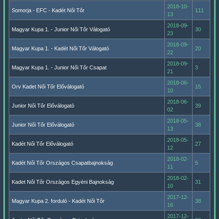
2018-10-
Somorja - EFC - Kadét Női Tőr
111
13
2018-09-
Magyar Kupa 1. - Junior Női Tőr Válogató
30
23
2018-09-
Magyar Kupa 1. - Kadét Női Tőr Válogató
20
22
2018-09-
Magyar Kupa 1. - Junior Női Tőr Csapat
3
21
2018-06-
Orv Kadet Női Tőr Előválogató
15
10
2018-06-
Junior Női Tőr Előválogató
39
02
2018-05-
Junior Női Tőr Előválogató
38
13
2018-05-
Kadét Női Tőr Előválogató
27
12
2018-02-
Kadét Női Tőr Országos Csapatbajnokság
5
11
2018-02-
Kadet Női Tőr Országos Egyéni Bajnokság
31
10
2017-12-
Magyar Kupa 2. forduló - Kadét Női Tőr
38
16
2017-12-