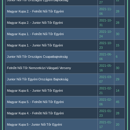
Junior Női Tőr Országos Egyéni Bajnokság
12
27
2021-11-
Magyar Kupa 2. - Felnőtt Női Tőr Egyéni
28
06
2021-10-
Magyar Kupa 2. - Junior Női Tőr Egyéni
28
31
2021-10-
Magyar Kupa 1. - Felnőtt Női Tőr Egyéni
30
24
2021-10-
Magyar Kupa 1. - Junior Női Tőr Egyéni
15
23
2021-06-
Junior Női Tőr Országos Csapatbajnokság
6
06
2021-05-
Felnőtt Női Tőr Nemzetközi Válogató Verseny
30
16
2021-03-
Junior Női Tőr Egyéni Országos Bajnokság
29
07
2021-02-
Magyar Kupa 6. - Junior Női Tőr Egyéni
14
21
2021-02-
Magyar Kupa 5. - Felnőtt Női Tőr Egyéni
45
06
2021-01-
Magyar Kupa 4. - Felnőtt Női Tőr Egyéni
28
23
2021-01-
Magyar Kupa 5 - Junior Női Tőr Egyéni
20
17