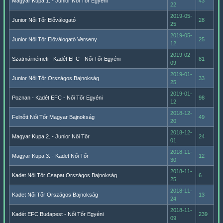
Magyar Kupa 1. - Junior Női Tőr Egyéni
43
22
2019-05-
Junior Női Tőr Előválogató
28
25
2019-05-
Junior Női Tőr Előválogató Verseny
25
12
2019-02-
Szatmárnémeti - Kadét EFC - Női Tőr Egyéni
81
09
2019-01-
Junior Női Tőr Országos Bajnokság
33
25
2019-01-
Poznan - Kadét EFC - Női Tőr Egyéni
98
12
2018-12-
Felnőtt Női Tőr Magyar Bajnokság
49
20
2018-12-
Magyar Kupa 2. - Junior Női Tőr
24
01
2018-11-
Magyar Kupa 3. - Kadet Női Tőr
12
30
2018-11-
Kadet Női Tőr Csapat Országos Bajnokság
6
25
2018-11-
Kadet Női Tőr Országos Bajnokság
13
24
2018-11-
Kadét EFC Budapest - Női Tőr Egyéni
239
09