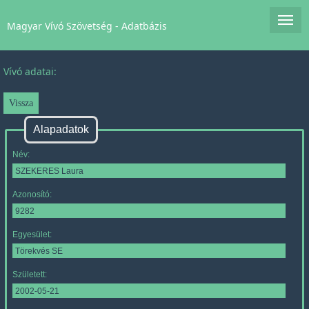
Magyar Vívó Szövetség - Adatbázis
Vívó adatai:
Alapadatok
Név:
Azonosító:
Egyesület:
Született: