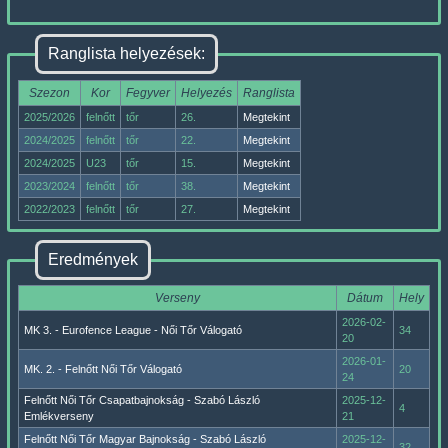
Ranglista helyezések:
Szezon
Kor
Fegyver
Helyezés
Ranglista
2025/2026
felnőtt
tőr
26.
Megtekint
2024/2025
felnőtt
tőr
22.
Megtekint
2024/2025
U23
tőr
15.
Megtekint
2023/2024
felnőtt
tőr
38.
Megtekint
2022/2023
felnőtt
tőr
27.
Megtekint
Eredmények
Verseny
Dátum
Hely
2026-02-
MK 3. - Eurofence League - Női Tőr Válogató
34
20
2026-01-
MK. 2. - Felnőtt Női Tőr Válogató
20
24
Felnőtt Női Tőr Csapatbajnokság - Szabó László
2025-12-
4
Emlékverseny
21
Felnőtt Női Tőr Magyar Bajnokság - Szabó László
2025-12-
32