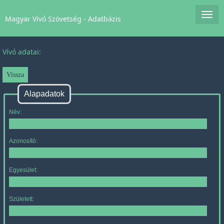
Magyar Vívó Szövetség - Adatbázis
Vívó adatai:
Alapadatok
Név:
Azonosító:
Egyesület:
Született: