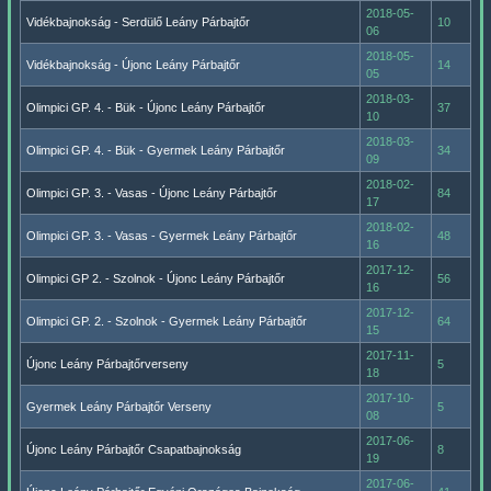
2018-05-
Vidékbajnokság - Serdülő Leány Párbajtőr
10
06
2018-05-
Vidékbajnokság - Újonc Leány Párbajtőr
14
05
2018-03-
Olimpici GP. 4. - Bük - Újonc Leány Párbajtőr
37
10
2018-03-
Olimpici GP. 4. - Bük - Gyermek Leány Párbajtőr
34
09
2018-02-
Olimpici GP. 3. - Vasas - Újonc Leány Párbajtőr
84
17
2018-02-
Olimpici GP. 3. - Vasas - Gyermek Leány Párbajtőr
48
16
2017-12-
Olimpici GP 2. - Szolnok - Újonc Leány Párbajtőr
56
16
2017-12-
Olimpici GP. 2. - Szolnok - Gyermek Leány Párbajtőr
64
15
2017-11-
Újonc Leány Párbajtőrverseny
5
18
2017-10-
Gyermek Leány Párbajtőr Verseny
5
08
2017-06-
Újonc Leány Párbajtőr Csapatbajnokság
8
19
2017-06-