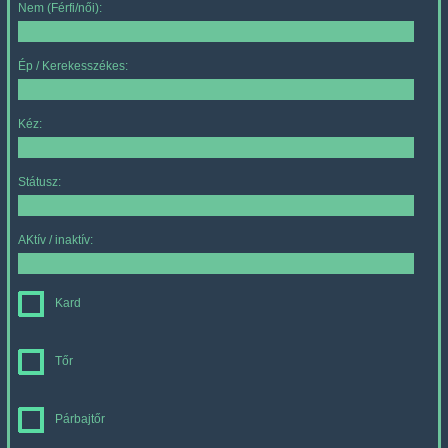
Nem (Férfi/női):
Ép / Kerekesszékes:
Kéz:
Státusz:
AKtív / inaktív:
Kard
Tőr
Párbajtőr