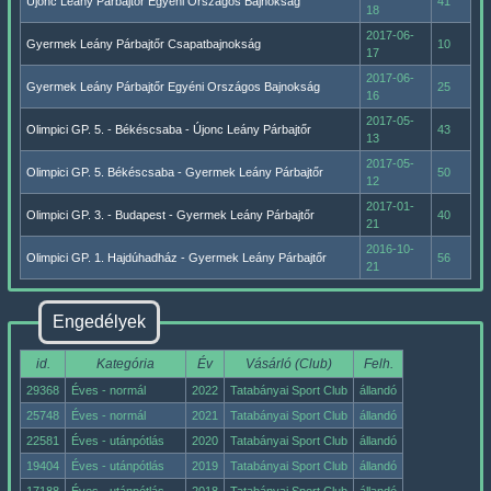
Újonc Leány Párbajtőr Egyéni Országos Bajnokság
41
18
2017-06-
Gyermek Leány Párbajtőr Csapatbajnokság
10
17
2017-06-
Gyermek Leány Párbajtőr Egyéni Országos Bajnokság
25
16
2017-05-
Olimpici GP. 5. - Békéscsaba - Újonc Leány Párbajtőr
43
13
2017-05-
Olimpici GP. 5. Békéscsaba - Gyermek Leány Párbajtőr
50
12
2017-01-
Olimpici GP. 3. - Budapest - Gyermek Leány Párbajtőr
40
21
2016-10-
Olimpici GP. 1. Hajdúhadház - Gyermek Leány Párbajtőr
56
21
Engedélyek
id.
Kategória
Év
Vásárló (Club)
Felh.
29368
Éves - normál
2022
Tatabányai Sport Club
állandó
25748
Éves - normál
2021
Tatabányai Sport Club
állandó
22581
Éves - utánpótlás
2020
Tatabányai Sport Club
állandó
19404
Éves - utánpótlás
2019
Tatabányai Sport Club
állandó