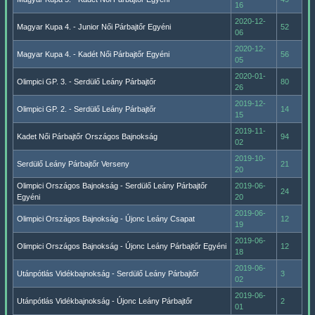
16
2020-12-
Magyar Kupa 4. - Junior Női Párbajtőr Egyéni
52
06
2020-12-
Magyar Kupa 4. - Kadét Női Párbajtőr Egyéni
56
05
2020-01-
Olimpici GP. 3. - Serdülő Leány Párbajtőr
80
26
2019-12-
Olimpici GP. 2. - Serdülő Leány Párbajtőr
14
15
2019-11-
Kadet Női Párbajtőr Országos Bajnokság
94
02
2019-10-
Serdülő Leány Párbajtőr Verseny
21
20
Olimpici Országos Bajnokság - Serdülő Leány Párbajtőr
2019-06-
24
Egyéni
20
2019-06-
Olimpici Országos Bajnokság - Újonc Leány Csapat
12
19
2019-06-
Olimpici Országos Bajnokság - Újonc Leány Párbajtőr Egyéni
12
18
2019-06-
Utánpótlás Vidékbajnokság - Serdülő Leány Párbajtőr
3
02
2019-06-
Utánpótlás Vidékbajnokság - Újonc Leány Párbajtőr
2
01