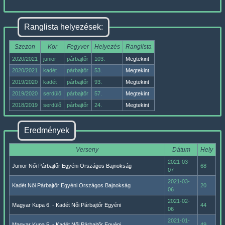
Ranglista helyezések:
Szezon
Kor
Fegyver
Helyezés
Ranglista
2020/2021
junior
párbajtőr
103.
Megtekint
2020/2021
kadét
párbajtőr
53.
Megtekint
2019/2020
kadét
párbajtőr
93.
Megtekint
2019/2020
serdülő
párbajtőr
57.
Megtekint
2018/2019
serdülő
párbajtőr
24.
Megtekint
Eredmények
Verseny
Dátum
Hely
2021-03-
Junior Női Párbajtőr Egyéni Országos Bajnokság
68
07
2021-03-
Kadét Női Párbajtőr Egyéni Országos Bajnokság
20
06
2021-02-
Magyar Kupa 6. - Kadét Női Párbajtőr Egyéni
44
06
2021-01-
Magyar Kupa 5. - Kadét Női Párbajtőr Egyéni
49