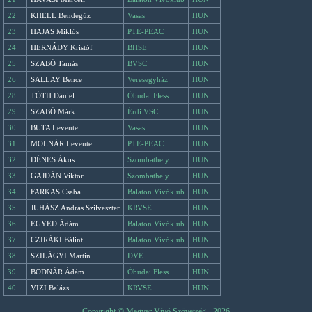
22
KHELL Bendegúz
Vasas
HUN
23
HAJAS Miklós
PTE-PEAC
HUN
24
HERNÁDY Kristóf
BHSE
HUN
25
SZABÓ Tamás
BVSC
HUN
26
SALLAY Bence
Veresegyház
HUN
28
TÓTH Dániel
Óbudai Fless
HUN
29
SZABÓ Márk
Érdi VSC
HUN
30
BUTA Levente
Vasas
HUN
31
MOLNÁR Levente
PTE-PEAC
HUN
32
DÉNES Ákos
Szombathely
HUN
33
GAJDÁN Viktor
Szombathely
HUN
34
FARKAS Csaba
Balaton Vívóklub
HUN
35
JUHÁSZ András Szilveszter
KRVSE
HUN
36
EGYED Ádám
Balaton Vívóklub
HUN
37
CZIRÁKI Bálint
Balaton Vívóklub
HUN
38
SZILÁGYI Martin
DVE
HUN
39
BODNÁR Ádám
Óbudai Fless
HUN
40
VIZI Balázs
KRVSE
HUN
Copyright © Magyar Vívó Szövetség - 2026