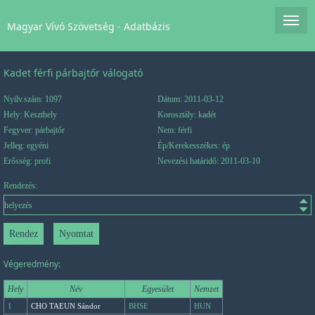
Magyar Vívó Szövetség - Adatbázis
Kadet férfi párbajtőr válogató
Nyilv.szám: 1097
Dátum: 2011-03-12
Hely: Keszthely
Korosztály: kadét
Fegyver: párbajtőr
Nem: férfi
Jelleg: egyéni
Ép/Kerekesszékes: ép
Erősség: profi
Nevezési határidő: 2011-03-10
Rendezés:
Végeredmény:
Hely
Név
Egyesület
Nemzet
1
CHO TAEUN Sándor
BHSE
HUN