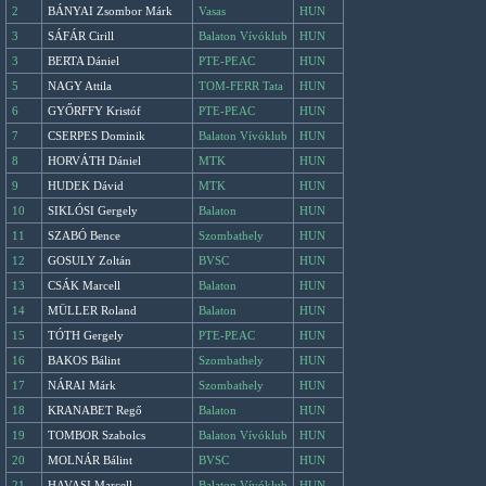
2
BÁNYAI Zsombor Márk
Vasas
HUN
3
SÁFÁR Cirill
Balaton Vívóklub
HUN
3
BERTA Dániel
PTE-PEAC
HUN
5
NAGY Attila
TOM-FERR Tata
HUN
6
GYŐRFFY Kristóf
PTE-PEAC
HUN
7
CSERPES Dominik
Balaton Vívóklub
HUN
8
HORVÁTH Dániel
MTK
HUN
9
HUDEK Dávid
MTK
HUN
10
SIKLÓSI Gergely
Balaton
HUN
11
SZABÓ Bence
Szombathely
HUN
12
GOSULY Zoltán
BVSC
HUN
13
CSÁK Marcell
Balaton
HUN
14
MÜLLER Roland
Balaton
HUN
15
TÓTH Gergely
PTE-PEAC
HUN
16
BAKOS Bálint
Szombathely
HUN
17
NÁRAI Márk
Szombathely
HUN
18
KRANABET Regő
Balaton
HUN
19
TOMBOR Szabolcs
Balaton Vívóklub
HUN
20
MOLNÁR Bálint
BVSC
HUN
21
HAVASI Marcell
Balaton Vívóklub
HUN