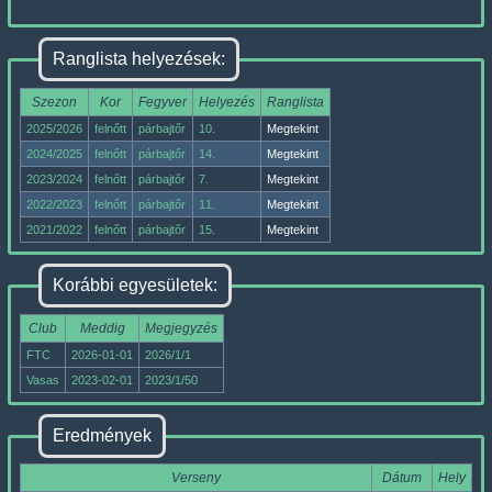
Ranglista helyezések:
Szezon
Kor
Fegyver
Helyezés
Ranglista
2025/2026
felnőtt
párbajtőr
10.
Megtekint
2024/2025
felnőtt
párbajtőr
14.
Megtekint
2023/2024
felnőtt
párbajtőr
7.
Megtekint
2022/2023
felnőtt
párbajtőr
11.
Megtekint
2021/2022
felnőtt
párbajtőr
15.
Megtekint
Korábbi egyesületek:
Club
Meddig
Megjegyzés
FTC
2026-01-01
2026/1/1
Vasas
2023-02-01
2023/1/50
Eredmények
Verseny
Dátum
Hely