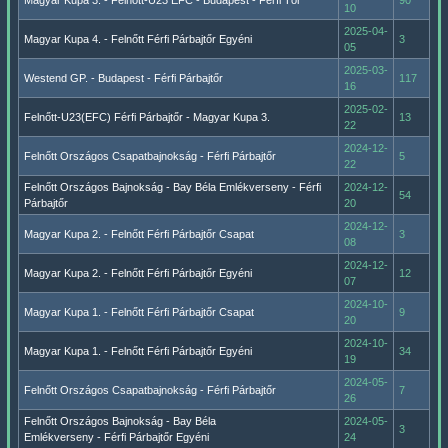
Magyar Kupa 3. - Felnőtt-U23 EFC - Budapest - Férfi Tőr
90
10
2025-04-
Magyar Kupa 4. - Felnőtt Férfi Párbajtőr Egyéni
3
05
2025-03-
Westend GP. - Budapest - Férfi Párbajtőr
117
16
2025-02-
Felnőtt-U23(EFC) Férfi Párbajtőr - Magyar Kupa 3.
13
22
2024-12-
Felnőtt Országos Csapatbajnokság - Férfi Párbajtőr
5
22
Felnőtt Országos Bajnokság - Bay Béla Emlékverseny - Férfi
2024-12-
54
Párbajtőr
20
2024-12-
Magyar Kupa 2. - Felnőtt Férfi Párbajtőr Csapat
3
08
2024-12-
Magyar Kupa 2. - Felnőtt Férfi Párbajtőr Egyéni
12
07
2024-10-
Magyar Kupa 1. - Felnőtt Férfi Párbajtőr Csapat
9
20
2024-10-
Magyar Kupa 1. - Felnőtt Férfi Párbajtőr Egyéni
34
19
2024-05-
Felnőtt Országos Csapatbajnokság - Férfi Párbajtőr
7
26
Felnőtt Országos Bajnokság - Bay Béla
2024-05-
3
Emlékverseny - Férfi Párbajtőr Egyéni
24