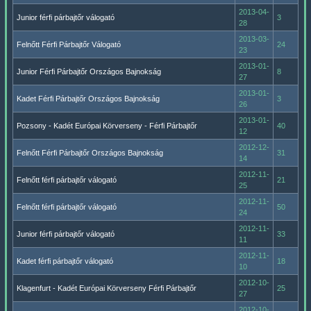
2013-04-
Junior férfi párbajtőr válogató
3
28
2013-03-
Felnőtt Férfi Párbajtőr Válogató
24
23
2013-01-
Junior Férfi Párbajtőr Országos Bajnokság
8
27
2013-01-
Kadet Férfi Párbajtőr Országos Bajnokság
3
26
2013-01-
Pozsony - Kadét Európai Körverseny - Férfi Párbajtőr
40
12
2012-12-
Felnőtt Férfi Párbajtőr Országos Bajnokság
31
14
2012-11-
Felnőtt férfi párbajtőr válogató
21
25
2012-11-
Felnőtt férfi párbajtőr válogató
50
24
2012-11-
Junior férfi párbajtőr válogató
33
11
2012-11-
Kadet férfi párbajtőr válogató
18
10
2012-10-
Klagenfurt - Kadét Európai Körverseny Férfi Párbajtőr
25
27
2012-10-