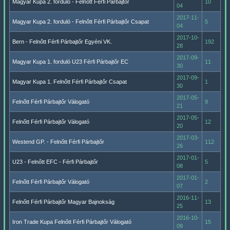
Magyar Kupa 2. forduló - Felnőtt Férfi Párbajtőr
10
04
2017-11-
Magyar Kupa 2. forduló - Felnőtt Férfi Párbajtőr Csapat
5
04
2017-10-
Bern - Felnőtt Férfi Párbajtőr Egyéni VK.
192
28
2017-09-
Magyar Kupa 1. forduló U23 Férfi Párbajtőr EC
11
30
2017-09-
Magyar Kupa 1. Felnőtt Férfi Párbajtőr Csapat
1
30
2017-05-
Felnőtt Férfi Párbajtőr Válogató
9
21
2017-05-
Felnőtt Férfi Párbajtőr Válogató
12
20
2017-03-
Westend GP. - Felnőtt Férfi Párbajtőr
112
26
2017-01-
U23 - Felnőtt EFC - Férfi Párbajtőr
5
08
2017-01-
Felnőtt Férfi Párbajtőr Válogató
2
07
2016-11-
Felnőtt Férfi Párbajtőr Magyar Bajnokság
13
25
2016-10-
Iron Trade Kupa Felnőtt Férfi Párbajtőr Válogató
15
09