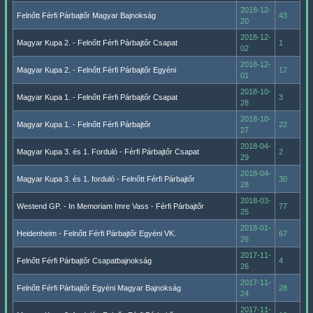
2018-12-
Felnőtt Férfi Párbajtőr Magyar Bajnokság
43
20
2018-12-
Magyar Kupa 2. - Felnőtt Férfi Párbajtőr Csapat
1
02
2018-12-
Magyar Kupa 2. - Felnőtt Férfi Párbajtőr Egyéni
17
01
2018-10-
Magyar Kupa 1. - Felnőtt Férfi Párbajtőr Csapat
3
28
2018-10-
Magyar Kupa 1. - Felnőtt Férfi Párbajtőr
22
27
2018-04-
Magyar Kupa 3. és 1. Forduló - Férfi Párbajtőr Csapat
2
29
2018-04-
Magyar Kupa 3. és 1. forduló - Felnőtt Férfi Párbajtőr
30
28
2018-03-
Westend GP. - In Memoriam Imre Vass - Férfi Párbajtőr
77
25
2018-01-
Heidenheim - Felnőtt Férfi Párbajtőr Egyéni VK.
67
26
2017-11-
Felnőtt Férfi Párbajtőr Csapatbajnokság
4
26
2017-11-
Felnőtt Férfi Párbajtőr Egyéni Magyar Bajnokság
28
24
2017-11-