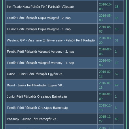
2016-10-
Iron Trade Kupa Felnőtt Férfi Párbajtőr Válogató
15
08
2016-05-
Felnőtt Férfi Párbajtőr Dupla Válogató - 2. nap
18
08
2016-05-
Felnőtt Férfi Párbajtőr Dupla Válogató - 1. nap
10
07
2016-03-
Westend GP - Vass Imre Emlékverseny - Felnőtt Férfi Párbajtőr
31
20
2016-03-
Felnőtt Férfi Párbajtőr Válogató Verseny - 2. nap
1
06
2016-03-
Felnőtt Férfi Párbajtőr Válogató Verseny - 1. nap
19
05
2016-02-
Udine - Junior Férfi Párbajtőr Egyéni VK.
52
12
2016-01-
Bázel - Junior Férfi Párbajtőr Egyéni VK.
42
16
2016-01-
Junior Férfi Párbajtőr Országos Bajnokság
1
09
2015-12-
Felnőtt Férfi Párbajtőr Országos Bajnokság
3
18
2015-11-
Pozsony - Junior Férfi Párbajtőr VK.
40
27
2015-11-