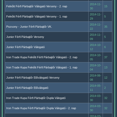
2014-11-
Felnőtt Férfi Párbajtőr Válogató Verseny - 2. nap
15
30
2014-11-
Felnőtt Férfi Párbajtőr Válogató Verseny - 1. nap
5
29
2014-11-
Pozsony - Junior Férfi Párbajtőr VK.
35
22
2014-11-
Junior Férfi Párbajtőr Verseny
5
09
2014-10-
Junior Férfi Párbajtőr Válogató
6
12
2014-10-
Iron Trade Kupa Felnőtt Férfi Párbajtőr Válogató - 2. nap
37
05
2014-10-
Iron Trade Kupa Felnőtt Férfi Párbajtőr Válogató - 1. nap
13
04
2014-06-
Junior Férfi Párbajtőr Előválogató Verseny
12
08
2014-05-
Junior Férfi Párbajtőr Előválogató
2
11
2014-03-
Iron Trade Kupa Férfi Párbajtőr Dupla Válogató
32
30
2014-03-
Iron Trade Kupa Férfi Párbajtőr Dupla Válogató - 2. nap
32
30
2014-03-