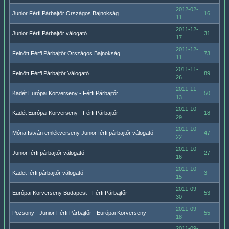
2012-02-
Junior Férfi Párbajtőr Országos Bajnokság
16
11
2011-12-
Junior Férfi Párbajtőr válogató
31
17
2011-12-
Felnőtt Férfi Párbajtőr Országos Bajnokság
73
11
2011-11-
Felnőtt Férfi Párbajtőr Válogató
89
26
2011-11-
Kadét Európai Körverseny - Férfi Párbajtőr
50
13
2011-10-
Kadét Európai Körverseny - Férfi Párbajtőr
18
29
2011-10-
Móna István emlékverseny Junior férfi párbajtőr válogató
47
22
2011-10-
Junior férfi párbajtőr válogató
27
16
2011-10-
Kadet férfi párbajtőr válogató
3
15
2011-09-
Európai Körverseny Budapest - Férfi Párbajtőr
53
30
2011-09-
Pozsony - Junior Férfi Párbajtőr - Európai Körverseny
55
18
2011-09-