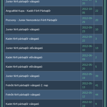
Junior férfi párbajtőr válogató
9
20
2012-10-
Angyalföld Kupa - Kadét Férfi Párbajtőr
22
05
2012-09-
Pozsony - Junior Nemzetközi Férfi Párbajtőr
20
29
2012-09-
Junior férfi párbajtőr válogató
10
23
2012-09-
Kadet férfi párbajtőr válogató
3
22
2012-06-
Junior férfi párbajtőr előválogató
13
10
2012-06-
Kadet férfi párbajtőr előválogató
2
09
2012-05-
Kadet férfi párbajtőr előválogató
5
20
2012-05-
Junior férfi párbajtőr válogató
39
19
2012-05-
Felnőtt férfi párbajtőr válogató 2. nap
41
13
2012-05-
Felnőtt férfi párbajtőr válogató
44
12
2012-02-
Kadet férfi párbajtőr válogató
9
19