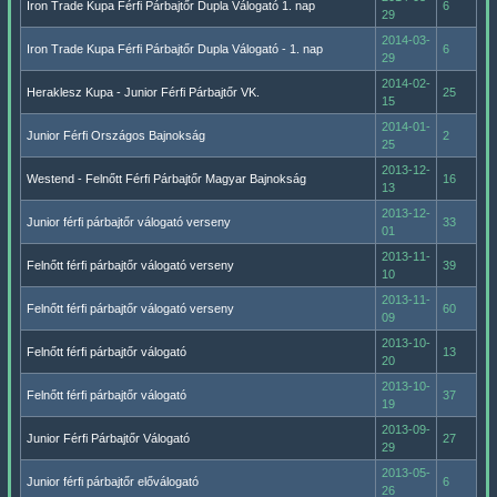
Iron Trade Kupa Férfi Párbajtőr Dupla Válogató 1. nap
6
29
2014-03-
Iron Trade Kupa Férfi Párbajtőr Dupla Válogató - 1. nap
6
29
2014-02-
Heraklesz Kupa - Junior Férfi Párbajtőr VK.
25
15
2014-01-
Junior Férfi Országos Bajnokság
2
25
2013-12-
Westend - Felnőtt Férfi Párbajtőr Magyar Bajnokság
16
13
2013-12-
Junior férfi párbajtőr válogató verseny
33
01
2013-11-
Felnőtt férfi párbajtőr válogató verseny
39
10
2013-11-
Felnőtt férfi párbajtőr válogató verseny
60
09
2013-10-
Felnőtt férfi párbajtőr válogató
13
20
2013-10-
Felnőtt férfi párbajtőr válogató
37
19
2013-09-
Junior Férfi Párbajtőr Válogató
27
29
2013-05-
Junior férfi párbajtőr előválogató
6
26