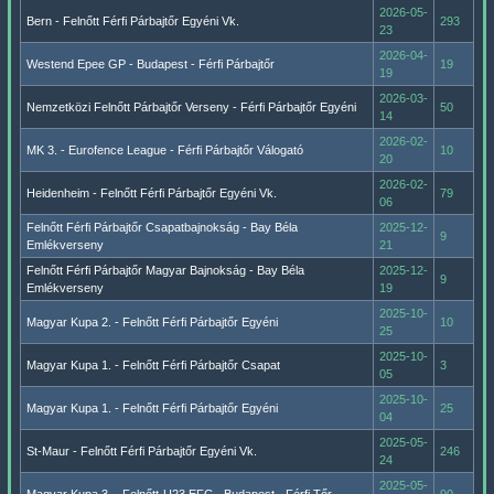
2026-05-
Bern - Felnőtt Férfi Párbajtőr Egyéni Vk.
293
23
2026-04-
Westend Epee GP - Budapest - Férfi Párbajtőr
19
19
2026-03-
Nemzetközi Felnőtt Párbajtőr Verseny - Férfi Párbajtőr Egyéni
50
14
2026-02-
MK 3. - Eurofence League - Férfi Párbajtőr Válogató
10
20
2026-02-
Heidenheim - Felnőtt Férfi Párbajtőr Egyéni Vk.
79
06
Felnőtt Férfi Párbajtőr Csapatbajnokság - Bay Béla
2025-12-
9
Emlékverseny
21
Felnőtt Férfi Párbajtőr Magyar Bajnokság - Bay Béla
2025-12-
9
Emlékverseny
19
2025-10-
Magyar Kupa 2. - Felnőtt Férfi Párbajtőr Egyéni
10
25
2025-10-
Magyar Kupa 1. - Felnőtt Férfi Párbajtőr Csapat
3
05
2025-10-
Magyar Kupa 1. - Felnőtt Férfi Párbajtőr Egyéni
25
04
2025-05-
St-Maur - Felnőtt Férfi Párbajtőr Egyéni Vk.
246
24
2025-05-