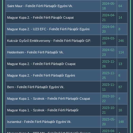
2024-05-
Saint Maur - Felnőtt Férfi Párbajtőr Egyéni Vk.
64
18
2024-04-
Magyar Kupa 2. - Felnőtt Férfi Párajtőr Csapat
14
21
2024-04-
Magyar Kupa 2. - U23 EFC - Felnőtt Férfi Párajtőr Egyéni
8
20
2024-03-
Kulcsár Győző Emlékverseny - Felnőtt Férfi Párbajtőr GP.
246
10
2024-02-
Heidenheim - Felnőtt Férfi Párbajtőr Vk.
114
23
2023-11-
Magyar Kupa 2. - Felnőtt Férfi Párbajtőr Csapat
13
26
2023-11-
Magyar Kupa 2. - Felnőtt Férfi Párbajtőr Egyéni
6
25
2023-11-
Bern - Felnőtt Férfi Párbajtőr Egyéni Vk.
87
11
2023-10-
Magyar Kupa 1. - Szolnok - Felnőtt Férfi Párbajtőr Csapat
4
22
2023-10-
Magyar Kupa 1. - Szolnok - Felnőtt Férfi Párbajtőr
16
21
2023-05-
Isztambul - Felnőtt Férfi Párbajtőr Egyéni Vk.
148
20
2023-04-