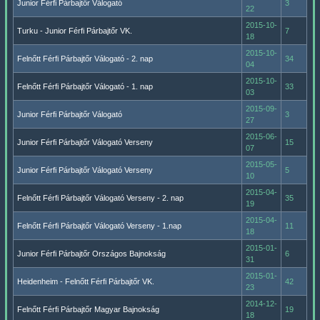
Junior Férfi Párbajtőr Válogató
3
22
2015-10-
Turku - Junior Férfi Párbajtőr VK.
7
18
2015-10-
Felnőtt Férfi Párbajtőr Válogató - 2. nap
34
04
2015-10-
Felnőtt Férfi Párbajtőr Válogató - 1. nap
33
03
2015-09-
Junior Férfi Párbajtőr Válogató
3
27
2015-06-
Junior Férfi Párbajtőr Válogató Verseny
15
07
2015-05-
Junior Férfi Párbajtőr Válogató Verseny
5
10
2015-04-
Felnőtt Férfi Párbajtőr Válogató Verseny - 2. nap
35
19
2015-04-
Felnőtt Férfi Párbajtőr Válogató Verseny - 1.nap
11
18
2015-01-
Junior Férfi Párbajtőr Országos Bajnokság
6
31
2015-01-
Heidenheim - Felnőtt Férfi Párbajtőr VK.
42
23
2014-12-
Felnőtt Férfi Párbajtőr Magyar Bajnokság
19
18