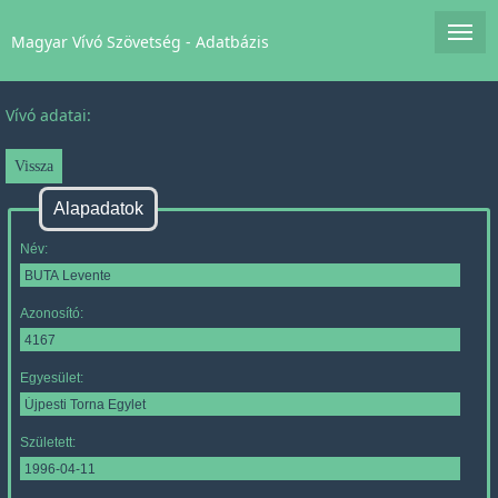
Magyar Vívó Szövetség - Adatbázis
Vívó adatai:
Alapadatok
Név:
Azonosító:
Egyesület:
Született: