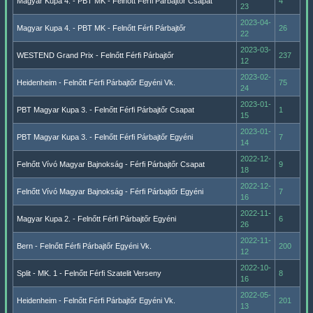
Magyar Kupa 4. - PBT MK - Felnőtt Férfi Párbajtőr Csapat
4
23
2023-04-
Magyar Kupa 4. - PBT MK - Felnőtt Férfi Párbajtőr
26
22
2023-03-
WESTEND Grand Prix - Felnőtt Férfi Párbajtőr
237
12
2023-02-
Heidenheim - Felnőtt Férfi Párbajtőr Egyéni Vk.
75
24
2023-01-
PBT Magyar Kupa 3. - Felnőtt Férfi Párbajtőr Csapat
1
15
2023-01-
PBT Magyar Kupa 3. - Felnőtt Férfi Párbajtőr Egyéni
7
14
2022-12-
Felnőtt Vívó Magyar Bajnokság - Férfi Párbajtőr Csapat
9
18
2022-12-
Felnőtt Vívó Magyar Bajnokság - Férfi Párbajtőr Egyéni
7
16
2022-11-
Magyar Kupa 2. - Felnőtt Férfi Párbajtőr Egyéni
6
26
2022-11-
Bern - Felnőtt Férfi Párbajtőr Egyéni Vk.
200
12
2022-10-
Split - MK. 1 - Felnőtt Férfi Szatelit Verseny
8
16
2022-05-
Heidenheim - Felnőtt Férfi Párbajtőr Egyéni Vk.
201
13