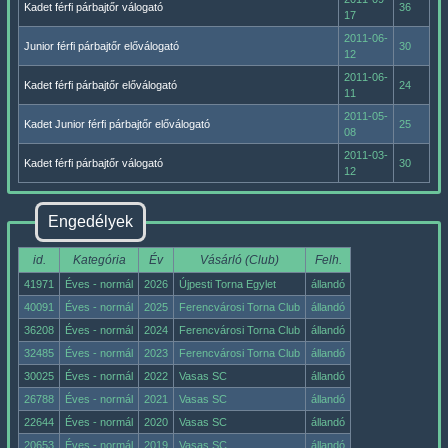
Kadet férfi párbajtőr válogató
36
17
2011-06-
Junior férfi párbajtőr előválogató
30
12
2011-06-
Kadet férfi párbajtőr előválogató
24
11
2011-05-
Kadet Junior férfi párbajtőr előválogató
25
08
2011-03-
Kadet férfi párbajtőr válogató
30
12
Engedélyek
id.
Kategória
Év
Vásárló (Club)
Felh.
41971
Éves - normál
2026
Újpesti Torna Egylet
állandó
40091
Éves - normál
2025
Ferencvárosi Torna Club
állandó
36208
Éves - normál
2024
Ferencvárosi Torna Club
állandó
32485
Éves - normál
2023
Ferencvárosi Torna Club
állandó
30025
Éves - normál
2022
Vasas SC
állandó
26788
Éves - normál
2021
Vasas SC
állandó
22644
Éves - normál
2020
Vasas SC
állandó
20653
Éves - normál
2019
Vasas SC
állandó