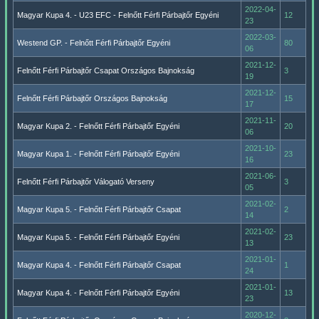
2022-04-
Magyar Kupa 4. - U23 EFC - Felnőtt Férfi Párbajtőr Egyéni
12
23
2022-03-
Westend GP. - Felnőtt Férfi Párbajtőr Egyéni
80
06
2021-12-
Felnőtt Férfi Párbajtőr Csapat Országos Bajnokság
3
19
2021-12-
Felnőtt Férfi Párbajtőr Országos Bajnokság
15
17
2021-11-
Magyar Kupa 2. - Felnőtt Férfi Párbajtőr Egyéni
20
06
2021-10-
Magyar Kupa 1. - Felnőtt Férfi Párbajtőr Egyéni
23
16
2021-06-
Felnőtt Férfi Párbajtőr Válogató Verseny
3
05
2021-02-
Magyar Kupa 5. - Felnőtt Férfi Párbajtőr Csapat
2
14
2021-02-
Magyar Kupa 5. - Felnőtt Férfi Párbajtőr Egyéni
23
13
2021-01-
Magyar Kupa 4. - Felnőtt Férfi Párbajtőr Csapat
1
24
2021-01-
Magyar Kupa 4. - Felnőtt Férfi Párbajtőr Egyéni
13
23
2020-12-