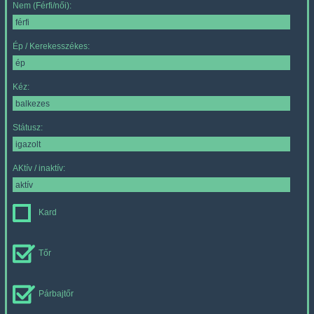
Nem (Férfi/női):
Ép / Kerekesszékes:
Kéz:
Státusz:
AKtív / inaktív:
Kard
Tőr
Párbajtőr