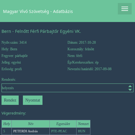
Magyar Vívó Szövetség - Adatbázis
Bern - Felnőtt Férfi Párbajtőr Egyéni VK.
Nyilv.szám: 3414
Dátum: 2017-10-28
Hely: Bern
Korosztály: felnőtt
Fegyver: párbajtőr
Nem: férfi
Jelleg: egyéni
Ép/Kerekesszékes: ép
Erősség: profi
Nevezési határidő: 2017-09-08
Rendezés:
Végeredmény:
Hely
Név
Egyesület
Nemzet
5
PETERDI András
PTE-PEAC
HUN