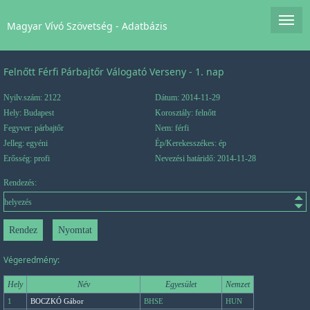
Magyar Vívó Szövetség - Adatbázis
Felnőtt Férfi Párbajtőr Válogató Verseny - 1. nap
Nyilv.szám: 2122
Dátum: 2014-11-29
Hely: Budapest
Korosztály: felnőtt
Fegyver: párbajtőr
Nem: férfi
Jelleg: egyéni
Ép/Kerekesszékes: ép
Erősség: profi
Nevezési határidő: 2014-11-28
Rendezés:
Végeredmény:
Hely
Név
Egyesület
Nemzet
1
BOCZKÓ Gábor
BHSE
HUN