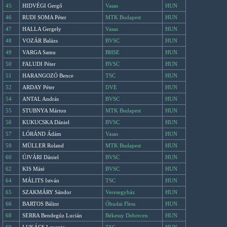
45
HIDVÉGI Gergő
Vasas
HUN
46
RUDI SOMA Péter
MTK Budapest
HUN
47
HALLA Gergely
Vasas
HUN
48
VOZÁR Balázs
BVSC
HUN
49
VARGA Samu
BHSE
HUN
50
FALUDI Péter
BVSC
HUN
51
HARANGOZÓ Bence
TSC
HUN
52
ARDAY Péter
DVE
HUN
54
ANTAL András
BVSC
HUN
55
STUBNYA Márton
MTK Budapest
HUN
56
KUKUCSKA Dániel
BVSC
HUN
57
LÓRÁND Ádám
Vasas
HUN
59
MÜLLER Roland
MTK Budapest
HUN
60
ÚJVÁRI Dániel
BVSC
HUN
62
KIS Máté
BVSC
HUN
64
MÁLITS István
TSC
HUN
65
SZAKMÁRY Sándor
Veresegyház
HUN
66
BARTOS Bálint
Óbudai Fless
HUN
68
SERRA Bendegúz Lucián
Békessy Debrecen
HUN