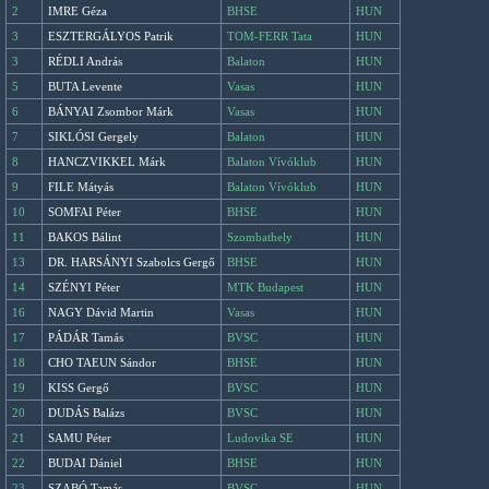
2
IMRE Géza
BHSE
HUN
3
ESZTERGÁLYOS Patrik
TOM-FERR Tata
HUN
3
RÉDLI András
Balaton
HUN
5
BUTA Levente
Vasas
HUN
6
BÁNYAI Zsombor Márk
Vasas
HUN
7
SIKLÓSI Gergely
Balaton
HUN
8
HANCZVIKKEL Márk
Balaton Vívóklub
HUN
9
FILE Mátyás
Balaton Vívóklub
HUN
10
SOMFAI Péter
BHSE
HUN
11
BAKOS Bálint
Szombathely
HUN
13
DR. HARSÁNYI Szabolcs Gergő
BHSE
HUN
14
SZÉNYI Péter
MTK Budapest
HUN
16
NAGY Dávid Martin
Vasas
HUN
17
PÁDÁR Tamás
BVSC
HUN
18
CHO TAEUN Sándor
BHSE
HUN
19
KISS Gergő
BVSC
HUN
20
DUDÁS Balázs
BVSC
HUN
21
SAMU Péter
Ludovika SE
HUN
22
BUDAI Dániel
BHSE
HUN
23
SZABÓ Tamás
BVSC
HUN