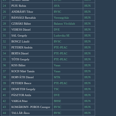
24
PUJU Robin
AVA
HUN
26
ANDRÁSFI Tibor
BVSC
HUN
27
BÁNSÁGI Barnabás
Veresegyház
HUN
28
CZIRÁKI Bálint
Balaton Vívóklub
HUN
30
VERESS Dániel
DVE
HUN
31
SAL Gergely
Ludovika SE
HUN
32
BONCZ László
BVSC
HUN
33
PETERDI András
PTE-PEAC
HUN
34
BERTA Dániel
PTE-PEAC
HUN
35
TÓTH Gergely
PTE-PEAC
HUN
36
KISS Bálint
Vasas
HUN
37
KOCH Máté Tamás
Vasas
HUN
38
HORVÁTH Dániel
MTK
HUN
39
PETERDI Bence
PTE-PEAC
HUN
40
DEMETER Gergely
TSC
HUN
41
PÁSZTOR Attila
DVE
HUN
42
VARGA Péter
BHSE
HUN
43
KOMÁROMY- POROS Csongor
BVSC
HUN
44
TALLÁR Ákos
BVSC
HUN