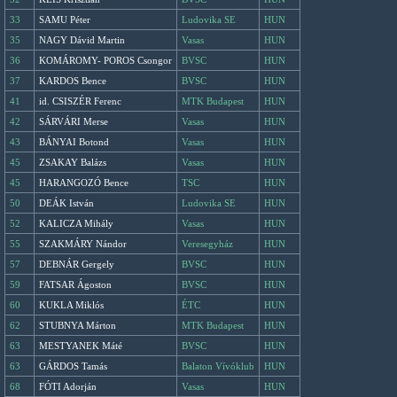
33
SAMU Péter
Ludovika SE
HUN
35
NAGY Dávid Martin
Vasas
HUN
36
KOMÁROMY- POROS Csongor
BVSC
HUN
37
KARDOS Bence
BVSC
HUN
41
id. CSISZÉR Ferenc
MTK Budapest
HUN
42
SÁRVÁRI Merse
Vasas
HUN
43
BÁNYAI Botond
Vasas
HUN
45
ZSAKAY Balázs
Vasas
HUN
45
HARANGOZÓ Bence
TSC
HUN
50
DEÁK István
Ludovika SE
HUN
52
KALICZA Mihály
Vasas
HUN
55
SZAKMÁRY Nándor
Veresegyház
HUN
57
DEBNÁR Gergely
BVSC
HUN
59
FATSAR Ágoston
BVSC
HUN
60
KUKLA Miklós
ÉTC
HUN
62
STUBNYA Márton
MTK Budapest
HUN
63
MESTYANEK Máté
BVSC
HUN
63
GÁRDOS Tamás
Balaton Vívóklub
HUN
68
FÓTI Adorján
Vasas
HUN