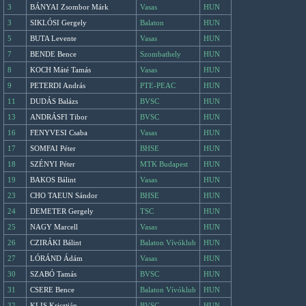
3
BÁNYAI Zsombor Márk
Vasas
HUN
3
SIKLÓSI Gergely
Balaton
HUN
5
BUTA Levente
Vasas
HUN
7
BENDE Bence
Szombathely
HUN
8
KOCH Máté Tamás
Vasas
HUN
9
PETERDI András
PTE-PEAC
HUN
11
DUDÁS Balázs
BVSC
HUN
13
ANDRÁSFI Tibor
BVSC
HUN
16
FENYVESI Csaba
Vasas
HUN
17
SOMFAI Péter
BHSE
HUN
18
SZÉNYI Péter
MTK Budapest
HUN
19
BAKOS Bálint
Vasas
HUN
23
CHO TAEUN Sándor
BHSE
HUN
24
DEMETER Gergely
TSC
HUN
25
NAGY Marcell
Vasas
HUN
26
CZIRÁKI Bálint
Balaton Vívóklub
HUN
27
LÓRÁND Ádám
Vasas
HUN
30
SZABÓ Tamás
BVSC
HUN
31
CSERE Bence
Balaton Vívóklub
HUN
32
KLIS Krisztián
BVSC
HUN