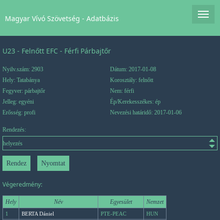
Magyar Vívó Szövetség - Adatbázis
U23 - Felnőtt EFC - Férfi Párbajtőr
Nyilv.szám: 2903
Dátum: 2017-01-08
Hely: Tatabánya
Korosztály: felnőtt
Fegyver: párbajtőr
Nem: férfi
Jelleg: egyéni
Ép/Kerekesszékes: ép
Erősség: profi
Nevezési határidő: 2017-01-06
Rendezés:
Végeredmény:
Hely
Név
Egyesület
Nemzet
1
BERTA Dániel
PTE-PEAC
HUN