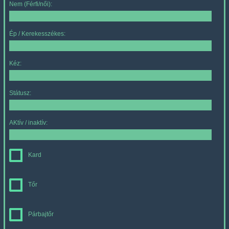
Nem (Férfi/női):
Ép / Kerekesszékes:
Kéz:
Státusz:
AKtív / inaktív:
Kard
Tőr
Párbajtőr