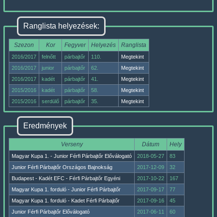
Ranglista helyezések:
Szezon
Kor
Fegyver
Helyezés
Ranglista
2016/2017
felnőtt
párbajtőr
110.
Megtekint
2016/2017
junior
párbajtőr
62.
Megtekint
2016/2017
kadét
párbajtőr
41.
Megtekint
2015/2016
kadét
párbajtőr
58.
Megtekint
2015/2016
serdülő
párbajtőr
35.
Megtekint
Eredmények
Verseny
Dátum
Hely
Magyar Kupa 1. - Junior Férfi Párbajtőr Előválogató
2018-05-27
83
Junior Férfi Párbajtőr Országos Bajnokság
2017-12-09
32
Budapest - Kadét EFC - Férfi Párbajtőr Egyéni
2017-10-22
167
Magyar Kupa 1. forduló - Junior Férfi Párbajtőr
2017-09-17
77
Magyar Kupa 1. forduló - Kadet Férfi Párbajtőr
2017-09-16
45
Junior Férfi Párbajtőr Előválogató
2017-06-11
60