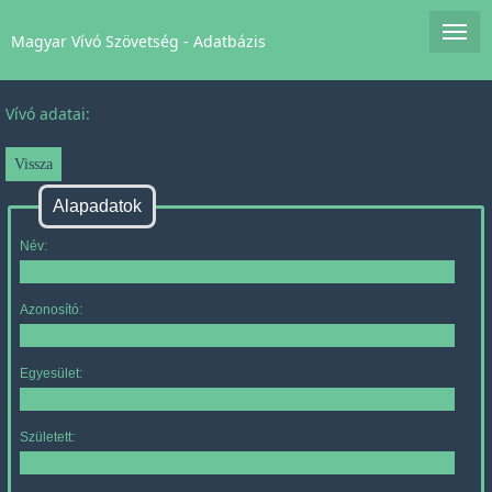
Magyar Vívó Szövetség - Adatbázis
Vívó adatai:
Alapadatok
Név:
Azonosító:
Egyesület:
Született: