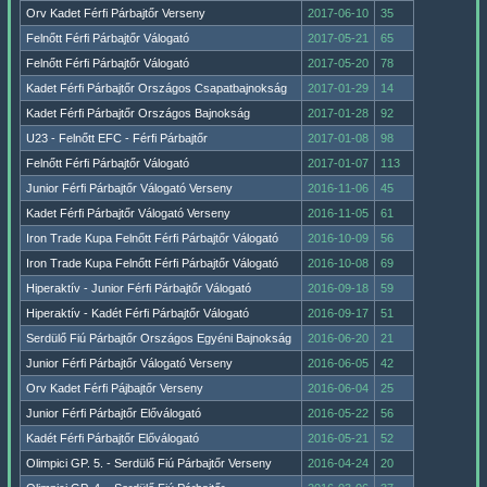
Orv Kadet Férfi Párbajtőr Verseny
2017-06-10
35
Felnőtt Férfi Párbajtőr Válogató
2017-05-21
65
Felnőtt Férfi Párbajtőr Válogató
2017-05-20
78
Kadet Férfi Párbajtőr Országos Csapatbajnokság
2017-01-29
14
Kadet Férfi Párbajtőr Országos Bajnokság
2017-01-28
92
U23 - Felnőtt EFC - Férfi Párbajtőr
2017-01-08
98
Felnőtt Férfi Párbajtőr Válogató
2017-01-07
113
Junior Férfi Párbajtőr Válogató Verseny
2016-11-06
45
Kadet Férfi Párbajtőr Válogató Verseny
2016-11-05
61
Iron Trade Kupa Felnőtt Férfi Párbajtőr Válogató
2016-10-09
56
Iron Trade Kupa Felnőtt Férfi Párbajtőr Válogató
2016-10-08
69
Hiperaktív - Junior Férfi Párbajtőr Válogató
2016-09-18
59
Hiperaktív - Kadét Férfi Párbajtőr Válogató
2016-09-17
51
Serdülő Fiú Párbajtőr Országos Egyéni Bajnokság
2016-06-20
21
Junior Férfi Párbajtőr Válogató Verseny
2016-06-05
42
Orv Kadet Férfi Pájbajtőr Verseny
2016-06-04
25
Junior Férfi Párbajtőr Előválogató
2016-05-22
56
Kadét Férfi Párbajtőr Előválogató
2016-05-21
52
Olimpici GP. 5. - Serdülő Fiú Párbajtőr Verseny
2016-04-24
20