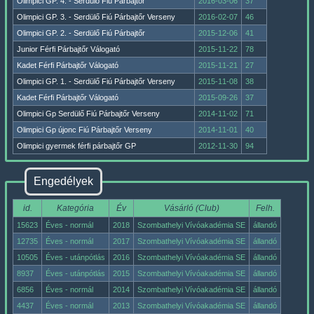
Olimpici GP. 4. - Serdülő Fiú Párbajtőr
2016-03-06
37
Olimpici GP. 3. - Serdülő Fiú Párbajtőr Verseny
2016-02-07
46
Olimpici GP. 2. - Serdülő Fiú Párbajtőr
2015-12-06
41
Junior Férfi Párbajtőr Válogató
2015-11-22
78
Kadet Férfi Párbajtőr Válogató
2015-11-21
27
Olimpici GP. 1. - Serdülő Fiú Párbajtőr Verseny
2015-11-08
38
Kadet Férfi Párbajtőr Válogató
2015-09-26
37
Olimpici Gp Serdülő Fiú Párbajtőr Verseny
2014-11-02
71
Olimpici Gp újonc Fiú Párbajtőr Verseny
2014-11-01
40
Olimpici gyermek férfi párbajtőr GP
2012-11-30
94
Engedélyek
id.
Kategória
Év
Vásárló (Club)
Felh.
15623
Éves - normál
2018
Szombathelyi Vívóakadémia SE
állandó
12735
Éves - normál
2017
Szombathelyi Vívóakadémia SE
állandó
10505
Éves - utánpótlás
2016
Szombathelyi Vívóakadémia SE
állandó
8937
Éves - utánpótlás
2015
Szombathelyi Vívóakadémia SE
állandó
6856
Éves - normál
2014
Szombathelyi Vívóakadémia SE
állandó
4437
Éves - normál
2013
Szombathelyi Vívóakadémia SE
állandó