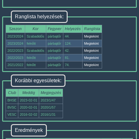
Ranglista helyezések:
Szezon
Kor
Fegyver
Helyezés
Ranglista
2023/2024
Szabadidős
párbajtőr
44.
Megtekint
2023/2024
felnőtt
párbajtőr
124.
Megtekint
2022/2023
Szabadidős
párbajtőr
42.
Megtekint
2022/2023
felnőtt
párbajtőr
81.
Megtekint
2021/2022
felnőtt
párbajtőr
74.
Megtekint
Korábbi egyesületek:
Club
Meddig
Megjegyzés
BHSE
2023-02-01
2023/1/47
BVSC
2020-02-01
2020/1/57
VESC
2016-02-02
2016/1/31
Eredmények