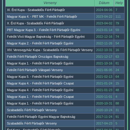
Verseny
Dátum
Hely
XI. Érd Kupa - Szabadidős Férfi Párbajtőr
2024-04-06
7
Magyar Kupa 4. - PBT MK - Felnőtt Férfi Párbajtőr
2023-04-22
111
X. Érd Kupa - Szabadidős Férfi Párbajtőr
2023-04-02
79
PBT Magyar Kupa 3. - Felnőtt Férfi Párbajtőr Egyéni
2023-01-14
59
Felnőtt Vívó Magyar Bajnokság - Férfi Párbajtőr Egyéni
2022-12-16
74
Magyar Kupa 2. - Felnőtt Férfi Párbajtőr Egyéni
2022-11-26
54
XIV. Veresegyház Kupa - Szabadidős Férfi Párbajtőr Verseny
2022-10-31
16
Felnőtt Férfi Párbajtőr Országos Bajnokság
2021-12-17
63
Magyar Kupa 1. - Felnőtt Férfi Párbajtőr Egyéni
2021-10-16
81
Felnőtt Férfi Párbajtőr Válogató Verseny
2021-06-05
24
Magyar Kupa 5. - Felnőtt Férfi Párbajtőr Egyéni
2021-02-13
64
Magyar Kupa 4. - Felnőtt Férfi Párbajtőr Csapat
2021-01-24
15
Magyar Kupa 4. - Felnőtt Férfi Párbajtőr Egyéni
2021-01-23
48
Magyar Kupa 1. - Felnőtt Férfi Párbajtőr Csapat
2020-11-01
4
Magyar Kupa 1. - Felnőtt Férfi Párbajtőr Egyéni
2020-10-31
88
Szabadidős Férfi Párbajtőr Verseny
2020-10-24
31
Felnőtt Férfi Párbajtőr Egyéni Magyar Bajnokság
2017-11-24
91
Szabadidős Férfi Párbajtőr Verseny
2017-04-23
5