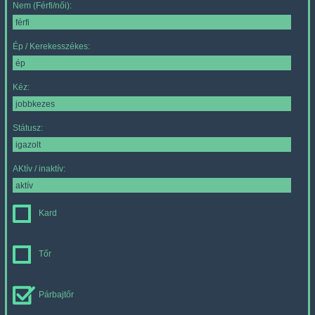
Nem (Férfi/női):
Ép / Kerekesszékes:
Kéz:
Státusz:
AKtív / inaktív:
Kard
Tőr
Párbajtőr