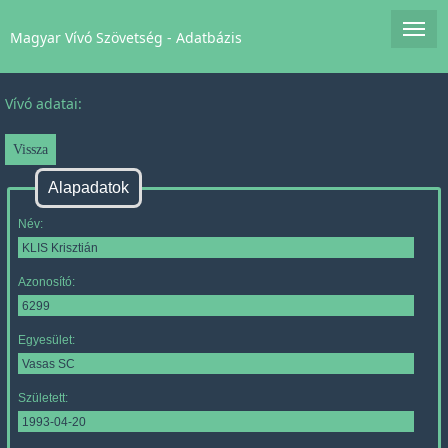
Magyar Vívó Szövetség - Adatbázis
Vívó adatai:
Alapadatok
Név:
Azonosító:
Egyesület:
Született: