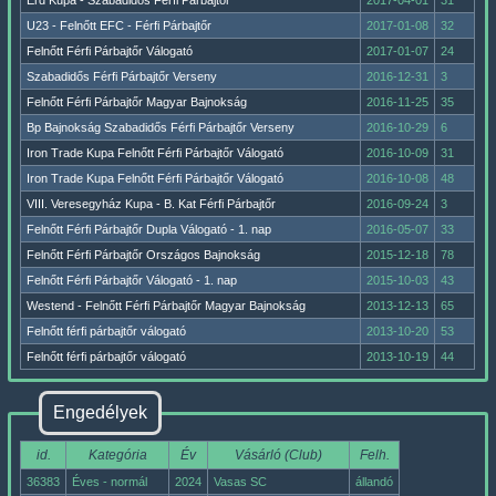
Érd Kupa - Szabadidős Férfi Párbajtőr
2017-04-01
31
U23 - Felnőtt EFC - Férfi Párbajtőr
2017-01-08
32
Felnőtt Férfi Párbajtőr Válogató
2017-01-07
24
Szabadidős Férfi Párbajtőr Verseny
2016-12-31
3
Felnőtt Férfi Párbajtőr Magyar Bajnokság
2016-11-25
35
Bp Bajnokság Szabadidős Férfi Párbajtőr Verseny
2016-10-29
6
Iron Trade Kupa Felnőtt Férfi Párbajtőr Válogató
2016-10-09
31
Iron Trade Kupa Felnőtt Férfi Párbajtőr Válogató
2016-10-08
48
VIII. Veresegyház Kupa - B. Kat Férfi Párbajtőr
2016-09-24
3
Felnőtt Férfi Párbajtőr Dupla Válogató - 1. nap
2016-05-07
33
Felnőtt Férfi Párbajtőr Országos Bajnokság
2015-12-18
78
Felnőtt Férfi Párbajtőr Válogató - 1. nap
2015-10-03
43
Westend - Felnőtt Férfi Párbajtőr Magyar Bajnokság
2013-12-13
65
Felnőtt férfi párbajtőr válogató
2013-10-20
53
Felnőtt férfi párbajtőr válogató
2013-10-19
44
Engedélyek
id.
Kategória
Év
Vásárló (Club)
Felh.
36383
Éves - normál
2024
Vasas SC
állandó