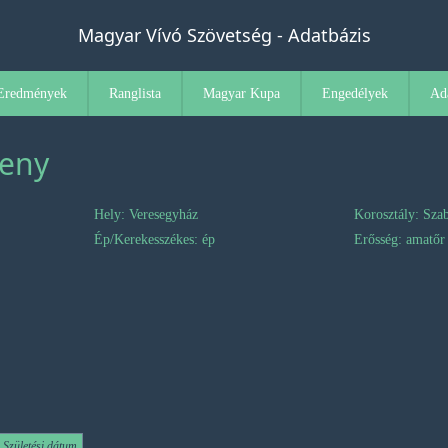
Magyar Vívó Szövetség - Adatbázis
Eredmények
Ranglista
Magyar Kupa
Engedélyek
Ad
seny
Hely: Veresegyház
Korosztály: Sza
Ép/Kerekesszékes: ép
Erősség: amatőr
Születési dátum