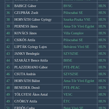
36
BABICZ Gábor
BVSC
HUN
36
CZUPRÁK Zsolt
Piliscsabai SE
HUN
38
HORVÁTH Gábor György
Szurka-Piszka VSE
HUN
39
PERNESS János
Ama-Tőr Vívó Egylet
HUN
40
KOVÁCS János
Villa Complov
HUN
41
CSIKÓS Attila
Piliscsabai SE
HUN
42
LIPTÁK György Lajos
Belvárosi Vívó SE
HUN
43
JANKY Bendegúz
SZVSZSE
HUN
44
SZAKÁLY Bence Attila
BHSE
HUN
45
PLAZZERIANO Gábor
PTE-PEAC
HUN
46
CSUTA András
SZVSZSE
HUN
47
HORVÁTH Bálint
Ama-Tőr Vívó Egylet
HUN
48
BENEDEK Dezső
PTE-PEAC
HUN
49
TÖLGYESI Ákos Antal
VESC
HUN
49
GYÖRGY Attila
ÉTC
HUN
51
ERDŐS Csaba
Bajai Vívó SE
HUN