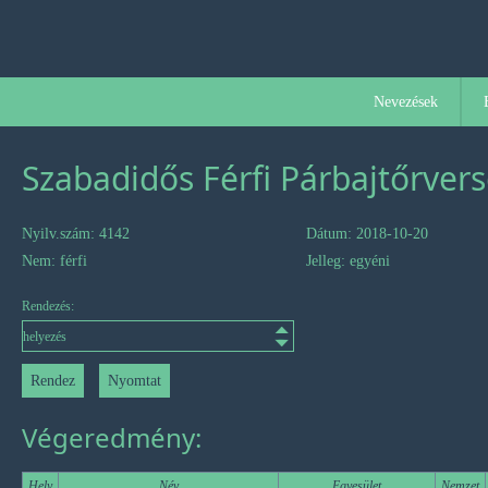
Nevezések
Szabadidős Férfi Párbajtőrver
Nyilv.szám: 4142
Dátum: 2018-10-20
Nem: férfi
Jelleg: egyéni
Rendezés:
Végeredmény:
Hely
Név
Egyesület
Nemzet