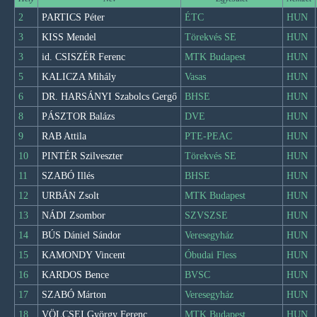
2
PARTICS Péter
ÉTC
HUN
3
KISS Mendel
Törekvés SE
HUN
3
id. CSISZÉR Ferenc
MTK Budapest
HUN
5
KALICZA Mihály
Vasas
HUN
6
DR. HARSÁNYI Szabolcs Gergő
BHSE
HUN
8
PÁSZTOR Balázs
DVE
HUN
9
RAB Attila
PTE-PEAC
HUN
10
PINTÉR Szilveszter
Törekvés SE
HUN
11
SZABÓ Illés
BHSE
HUN
12
URBÁN Zsolt
MTK Budapest
HUN
13
NÁDI Zsombor
SZVSZSE
HUN
14
BÚS Dániel Sándor
Veresegyház
HUN
15
KAMONDY Vincent
Óbudai Fless
HUN
16
KARDOS Bence
BVSC
HUN
17
SZABÓ Márton
Veresegyház
HUN
18
VÖLCSEI György Ferenc
MTK Budapest
HUN