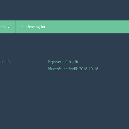
atok
hunfencing.hu
badidős
Fegyver: párbajtőr
Nevezési határidő: 2018-10-18