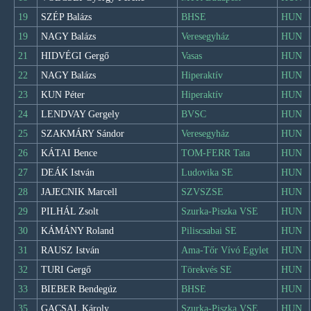
19
SZÉP Balázs
BHSE
HUN
19
NAGY Balázs
Veresegyház
HUN
21
HIDVÉGI Gergő
Vasas
HUN
22
NAGY Balázs
Hiperaktív
HUN
23
KUN Péter
Hiperaktív
HUN
24
LENDVAY Gergely
BVSC
HUN
25
SZAKMÁRY Sándor
Veresegyház
HUN
26
KÁTAI Bence
TOM-FERR Tata
HUN
27
DEÁK István
Ludovika SE
HUN
28
JAJECNIK Marcell
SZVSZSE
HUN
29
PILHÁL Zsolt
Szurka-Piszka VSE
HUN
30
KÁMÁNY Roland
Piliscsabai SE
HUN
31
RAUSZ István
Ama-Tőr Vívó Egylet
HUN
32
TURI Gergő
Törekvés SE
HUN
33
BIEBER Bendegúz
BHSE
HUN
35
GACSAL Károly
Szurka-Piszka VSE
HUN