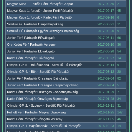
Magyar Kupa 1. Felnőtt Férfi Párbajtőr Csapat
2017-09-30
21
Magyar Kupa 1. forduló - Junior Férfi Párbajtőr
2017-09-17
45
Magyar Kupa 1. forduló - Kadet Férfi Párbajtőr
2017-09-16
6
Serdülő Fiú Párbajtőr Csapatbajnokság
2017-06-21
11
Serdülő Fiú Párbajtőr Egyéni Országos Bajnokság
2017-06-20
9
Junior Férfi Párbajtőr Előválogató
2017-06-11
66
Orv Kadet Férfi Párbajtőr Verseny
2017-06-10
36
Junior Férfi Párbajtőr Előválogató
2017-05-28
54
Kadet Férfi Párbajtőr Előválogató
2017-05-27
14
Olimpici GP. 5. - Békéscsaba - Serdülő Fiú Párbajtőr
2017-05-14
9
Olimpici GP. 4. - Bük - Serdülő Fiú Párbajtőr
2017-03-12
20
Junior Férfi Párbajtőr Országos Bajnokság
2017-02-04
82
Junior Férfi Párbajtőr Országos Csapatbajnokság
2017-02-04
5
Kadet Férfi Párbajtőr Országos Csapatbajnokság
2017-01-29
7
Kadet Férfi Párbajtőr Országos Bajnokság
2017-01-28
34
Olimpici GP. 2. - Szolnok - Serdülő Fiú Párbajtőr
2016-12-11
31
Felnőtt Férfi Párbajtőr Magyar Bajnokság
2016-11-25
147
Kadet Férfi Párbajtőr Válogató Verseny
2016-11-05
46
Olimpici GP. 1. Hajdúhadház - Serdülő Fiú Párbajtőr
2016-10-23
14