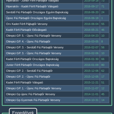
Hiperaktív - Junior Férfi Párbajtőr Válogató
2016-09-18
73
Hiperaktív - Kadét Férfi Párbajtőr Válogató
2016-09-17
71
Serdülő Fiú Párbajtőr Országos Egyéni Bajnokság
2016-06-20
24
Újonc Fiú Párbajtőr Országos Egyéni Bajnokság
2016-06-18
1
Orv Kadet Férfi Pájbajtőr Verseny
2016-06-04
55
Kadét Férfi Párbajtőr Előválogató
2016-05-21
46
Olimpici GP. 5. - Újonc Fiú Párbajtőr Verseny
2016-04-23
10
Olimpici GP. 4. - Újonc Fiú Párbajtőr
2016-03-05
8
Olimpici GP. 3. - Serdülő Fiú Párbajtőr Verseny
2016-02-07
56
Olimpici GP. 3. - Újonc Fiú Párbajtőr Verseny
2016-02-06
10
Kadet Férfi Párbajtőr Országos Bajnokság
2016-01-30
66
Junior Férfi Párbajtőr Országos Bajnokság
2016-01-09
80
Olimpici GP. 2. - Serdülő Fiú Párbajtőr
2015-12-06
62
Olimpici GP. 2. - Újonc Fiú Párbajtőr
2015-12-05
17
Kadet Férfi Párbajtőr Válogató
2015-11-21
51
Olimpici GP. 1. - Újonc Fiú Párbajtőr Verseny
2015-11-07
12
Olimpici Gp újonc Fiú Párbajtőr Verseny
2014-11-01
45
Olimpici Gp Gyermek Fiú Párbajtőr Verseny
2014-10-31
14
Engedélyek