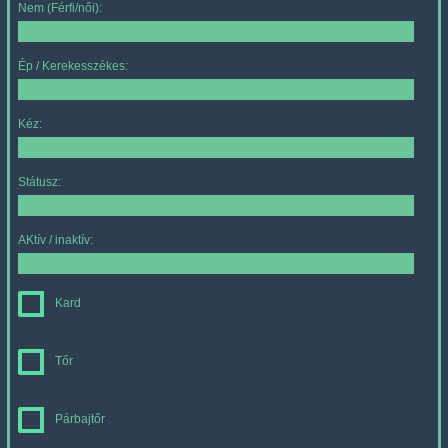
Nem (Férfi/női):
Ép / Kerekesszékes:
Kéz:
Státusz:
AKtív / inaktív:
Kard
Tőr
Párbajtőr