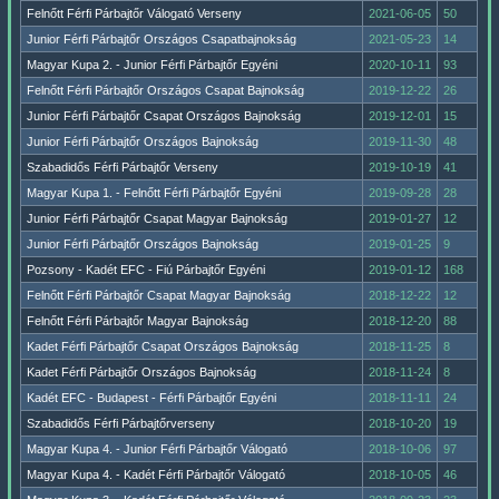
Felnőtt Férfi Párbajtőr Válogató Verseny
2021-06-05
50
Junior Férfi Párbajtőr Országos Csapatbajnokság
2021-05-23
14
Magyar Kupa 2. - Junior Férfi Párbajtőr Egyéni
2020-10-11
93
Felnőtt Férfi Párbajtőr Országos Csapat Bajnokság
2019-12-22
26
Junior Férfi Párbajtőr Csapat Országos Bajnokság
2019-12-01
15
Junior Férfi Párbajtőr Országos Bajnokság
2019-11-30
48
Szabadidős Férfi Párbajtőr Verseny
2019-10-19
41
Magyar Kupa 1. - Felnőtt Férfi Párbajtőr Egyéni
2019-09-28
28
Junior Férfi Párbajtőr Csapat Magyar Bajnokság
2019-01-27
12
Junior Férfi Párbajtőr Országos Bajnokság
2019-01-25
9
Pozsony - Kadét EFC - Fiú Párbajtőr Egyéni
2019-01-12
168
Felnőtt Férfi Párbajtőr Csapat Magyar Bajnokság
2018-12-22
12
Felnőtt Férfi Párbajtőr Magyar Bajnokság
2018-12-20
88
Kadet Férfi Párbajtőr Csapat Országos Bajnokság
2018-11-25
8
Kadet Férfi Párbajtőr Országos Bajnokság
2018-11-24
8
Kadét EFC - Budapest - Férfi Párbajtőr Egyéni
2018-11-11
24
Szabadidős Férfi Párbajtőrverseny
2018-10-20
19
Magyar Kupa 4. - Junior Férfi Párbajtőr Válogató
2018-10-06
97
Magyar Kupa 4. - Kadét Férfi Párbajtőr Válogató
2018-10-05
46