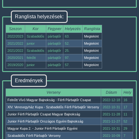
Ranglista helyezések:
Szezon
Kor
Fegyver
Helyezés
Ranglista
2022/2023
Szabadidős
párbajtőr
63.
Megtekint
2021/2022
junior
párbajtőr
52.
Megtekint
2021/2022
Szabadidős
párbajtőr
25.
Megtekint
2020/2021
felnőtt
párbajtőr
97.
Megtekint
2019/2020
junior
párbajtőr
57.
Megtekint
Eredmények
Verseny
Dátum
Hely
Felnőtt Vívó Magyar Bajnokság - Férfi Párbajtőr Csapat
2022-12-18
16
XIV. Veresegyház Kupa - Szabadidős Férfi Párbajtőr Verseny
2022-10-31
17
Junior Férfi Párbajtőr Csapat Magyar Bajnokság
2021-11-28
11
Junior Férfi Párbajtőr Országos Egyéni Bajnokság
2021-11-27
52
Magyar Kupa 2. - Junior Férfi Párbajtőr Egyéni
2021-10-31
29
Szabadidős Férfi Párbajtőr Verseny
2021-10-09
7