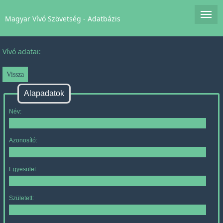
Magyar Vívó Szövetség - Adatbázis
Vívó adatai:
Alapadatok
Név:
Azonosító:
Egyesület:
Született: