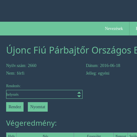
Nevezések
Újonc Fiú Párbajtőr Országos
Nyilv.szám: 2660
Dátum: 2016-06-18
Nem: férfi
Jelleg: egyéni
Rendezés:
Végeredmény:
Hely
Név
Egyesület
Nemzet
Szüle