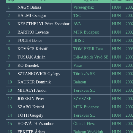
1
NAGY Balázs
Veresegyház
HUN
200
2
HALMI Csongor
TSC
HUN
200
3
KESZTHELYI Péter Zsombor
AVA
HUN
200
3
BARTKÓ Levente
MTK Budapest
HUN
200
5
FUCHS Bence
BHSE
HUN
200
6
KOVÁCS Kristóf
TOM-FERR Tata
HUN
200
7
TUSJAK Adrián
Dél-Alföldi Vívó SE
HUN
200
8
KÓ Benedek
Vasas
HUN
200
9
SZTANKOVICS György
Törekvés SE
HUN
200
10
KAUKER Dominik
Balaton
HUN
200
10
MIHÁLYI Andor
Törekvés SE
HUN
200
12
JOSZKIN Péter
SZVSZSE
HUN
200
13
SZABÓ Kristóf
MTK Budapest
HUN
200
14
TÓTH Gergely
Törekvés SE
HUN
200
15
HORVÁTH Zsombor
Óbudai Fless
HUN
200
16
FEKETE Ádám
Balaton Vívóklub
HUN
200