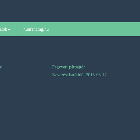
atok
hunfencing.hu
nc
Fegyver: párbajtőr
Nevezési határidő: 2016-06-17