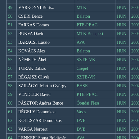
49
VÁRKONYI Borisz
MTK
HUN
200
50
CSÉRI Bence
Balaton
HUN
200
51
FARKAS Domos
PTE-PEAC
HUN
200
52
BUKVA Dávid
MTK Budapest
HUN
200
53
BARACSI László
AVA
HUN
200
54
KOVÁCS Alex
Balaton
HUN
200
55
NÉMETH Ábel
SZTE-VK
HUN
200
56
TURÁK Balázs
Csepel
HUN
200
57
RÉGAISZ Olivér
SZTE-VK
HUN
200
58
SZILÁGYI Martin György
BHSE
HUN
200
59
VENDLER Dávid
PTE-PEAC
HUN
200
60
PÁSZTOR András Bence
Óbudai Fless
HUN
200
61
RÉGELY Domonkos
Vasas
HUN
200
62
KOLESZÁR Domonkos
DVE
HUN
200
63
VARGA Norbert
DVE
HUN
200
64
LENKEFI Soma Boldizsár
AVA
HUN
200