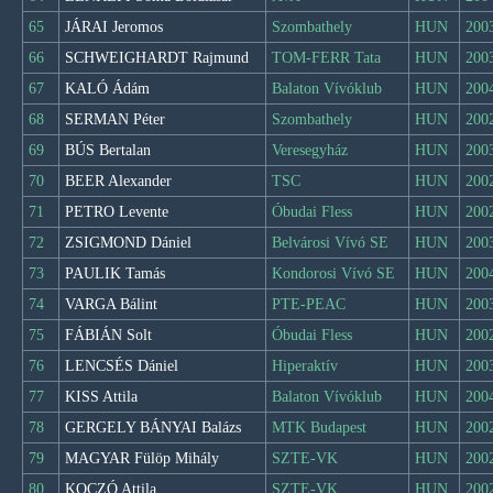
65
JÁRAI Jeromos
Szombathely
HUN
200
66
SCHWEIGHARDT Rajmund
TOM-FERR Tata
HUN
200
67
KALÓ Ádám
Balaton Vívóklub
HUN
200
68
SERMAN Péter
Szombathely
HUN
200
69
BÚS Bertalan
Veresegyház
HUN
200
70
BEER Alexander
TSC
HUN
200
71
PETRO Levente
Óbudai Fless
HUN
200
72
ZSIGMOND Dániel
Belvárosi Vívó SE
HUN
200
73
PAULIK Tamás
Kondorosi Vívó SE
HUN
200
74
VARGA Bálint
PTE-PEAC
HUN
200
75
FÁBIÁN Solt
Óbudai Fless
HUN
200
76
LENCSÉS Dániel
Hiperaktív
HUN
200
77
KISS Attila
Balaton Vívóklub
HUN
200
78
GERGELY BÁNYAI Balázs
MTK Budapest
HUN
200
79
MAGYAR Fülöp Mihály
SZTE-VK
HUN
200
80
KOCZÓ Attila
SZTE-VK
HUN
200