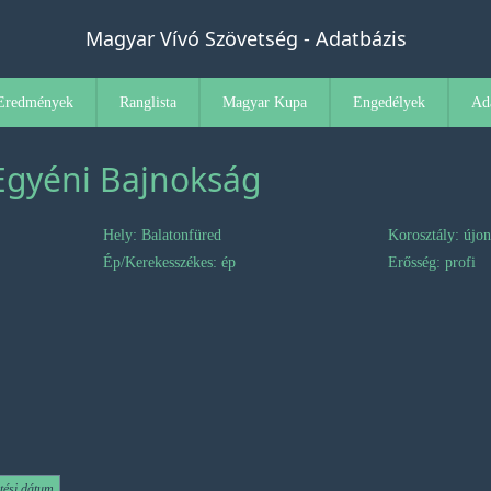
Magyar Vívó Szövetség - Adatbázis
Eredmények
Ranglista
Magyar Kupa
Engedélyek
Ad
 Egyéni Bajnokság
Hely: Balatonfüred
Korosztály: újo
Ép/Kerekesszékes: ép
Erősség: profi
tési dátum