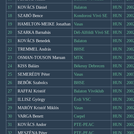
17
KOVÁCS Dániel
Balaton
HUN
200
18
SZABÓ Bence
Kondorosi Vívó SE
HUN
200
19
HAMILTON-MEIKE Jonathan
Vasas
HUN
200
20
SZARKA Barnabás
Dél-Alföldi Vívó SE
HUN
200
21
KOVÁCS Benedek
Balaton
HUN
200
22
TREMMEL András
BHSE
HUN
200
23
OSMAN-TOUSON Maruan
MTK
HUN
200
24
KISS Balázs
Békessy Debrecen
HUN
200
25
SEMERÉDY Péter
Vasas
HUN
200
26
BEBŐK Szabolcs
BHSE
HUN
200
27
RAFFAI Kristóf
Balaton Vívóklub
HUN
200
28
ILLISZ György
Érdi VSC
HUN
200
29
MARÓY Kristóf Miklós
Vasas
HUN
200
30
VARGA Benett
Csepel
HUN
200
31
KOVÁCS Andor
PTE-PEAC
HUN
200
32
MESZÉNA Péter
PTE-PEAC
HUN
200