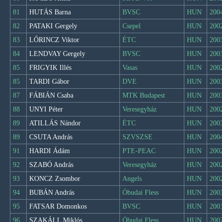
81
HUTÁS Barna
BVSC
HUN
200
82
PATAKI Gergely
Csepel
HUN
200
83
LŐRINCZ Viktor
ÉTC
HUN
200
84
LENDVAY Gergely
BVSC
HUN
200
85
FRIGYIK Illés
Vasas
HUN
200
85
TARDI Gábor
DVE
HUN
200
87
FÁBIÁN Csaba
MTK Budapest
HUN
200
88
UNYI Péter
Veresegyház
HUN
200
89
ATILLÁS Nándor
ÉTC
HUN
200
89
CSUTA András
SZVSZSE
HUN
200
91
HARDI Ádám
PTE-PEAC
HUN
200
92
SZABÓ András
Veresegyház
HUN
200
93
KONCZ Zsombor
Angels
HUN
200
94
BUBÁN András
Óbudai Fless
HUN
200
95
FATSAR Domonkos
BVSC
HUN
200
96
SZAKÁLL Miklós
Óbudai Fless
HUN
200