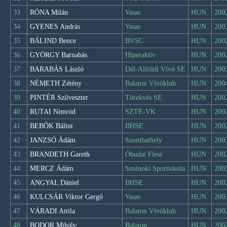
33
RÓNA Milán
Vasas
HUN
200
34
GYENES András
Vasas
HUN
200
35
BÁLIND Bence
BVSC
HUN
200
36
GYÖRGY Barnabás
Hiperaktív
HUN
200
37
BARABÁS László
Dél-Alföldi Vívó SE
HUN
200
38
NÉMETH Zétény
Balaton Vívóklub
HUN
200
39
PINTÉR Szilveszter
Törekvés SE
HUN
200
40
RUTAI Nimród
SZTE-VK
HUN
200
41
BEBŐK Bálint
BHSE
HUN
200
42
JANZSÓ Ádám
Szombathely
HUN
200
43
BRANDETH Gareth
Óbudai Fless
HUN
200
44
MERCZ Ádám
Szolnoki Sportiskola
HUN
200
45
ANGYAL Dániel
BHSE
HUN
200
46
KULCSÁR Viktor Gergő
Vasas
HUN
200
47
VÁRADI Attila
Balaton Vívóklub
HUN
200
48
BODOR Mihály
Balaton
HUN
200