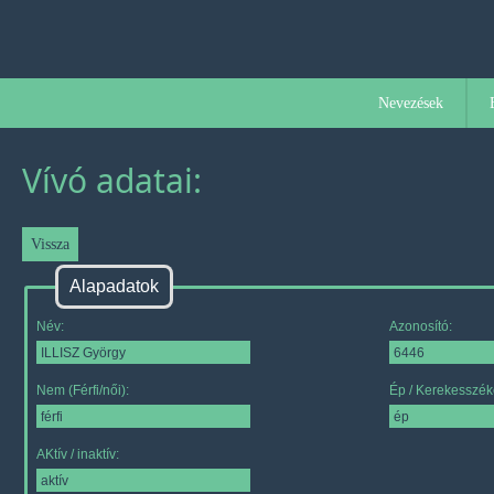
Nevezések
Vívó adatai:
Alapadatok
Név:
Azonosító:
Nem (Férfi/női):
Ép / Kerekesszék
AKtív / inaktív: