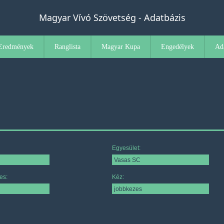
Magyar Vívó Szövetség - Adatbázis
Eredmények
Ranglista
Magyar Kupa
Engedélyek
Ad
Egyesület:
es:
Kéz: