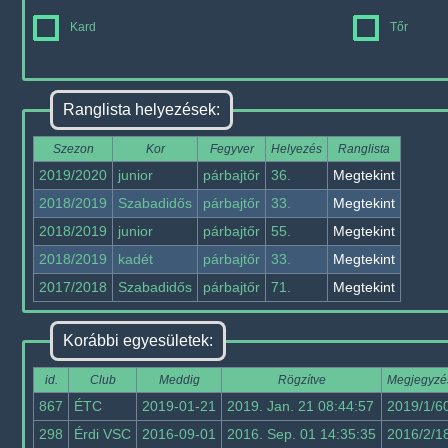
Kard
Tőr
Ranglista helyezések:
Szezon
Kor
Fegyver
Helyezés
Ranglista
2019/2020
junior
párbajtőr
36.
Megtekint
2018/2019
Szabadidős
párbajtőr
33.
Megtekint
2018/2019
junior
párbajtőr
55.
Megtekint
2018/2019
kadét
párbajtőr
33.
Megtekint
2017/2018
Szabadidős
párbajtőr
71.
Megtekint
Korábbi egyesületek:
id.
Club
Meddig
Rögzítve
Megjegyzé
867
ÉTC
2019-01-21
2019. Jan. 21 08:44:57
2019/1/6
298
Érdi VSC
2016-09-01
2016. Sep. 01 14:35:35
2016/2/1