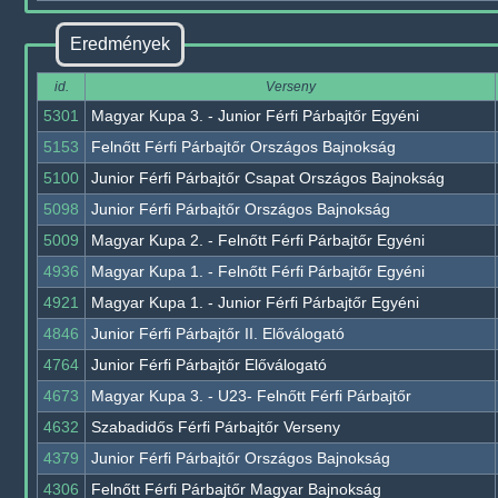
Eredmények
id.
Verseny
5301
Magyar Kupa 3. - Junior Férfi Párbajtőr Egyéni
5153
Felnőtt Férfi Párbajtőr Országos Bajnokság
5100
Junior Férfi Párbajtőr Csapat Országos Bajnokság
5098
Junior Férfi Párbajtőr Országos Bajnokság
5009
Magyar Kupa 2. - Felnőtt Férfi Párbajtőr Egyéni
4936
Magyar Kupa 1. - Felnőtt Férfi Párbajtőr Egyéni
4921
Magyar Kupa 1. - Junior Férfi Párbajtőr Egyéni
4846
Junior Férfi Párbajtőr II. Előválogató
4764
Junior Férfi Párbajtőr Előválogató
4673
Magyar Kupa 3. - U23- Felnőtt Férfi Párbajtőr
4632
Szabadidős Férfi Párbajtőr Verseny
4379
Junior Férfi Párbajtőr Országos Bajnokság
4306
Felnőtt Férfi Párbajtőr Magyar Bajnokság