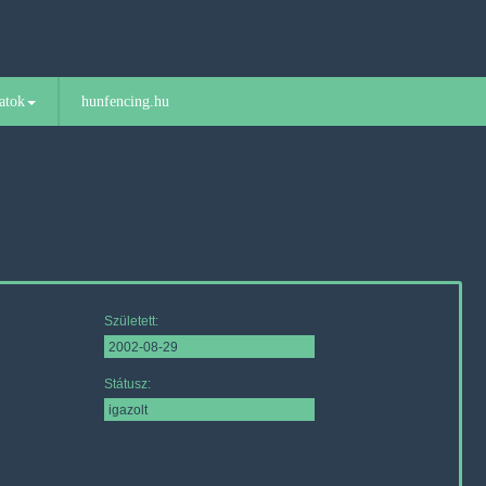
atok
hunfencing.hu
Született:
Státusz: