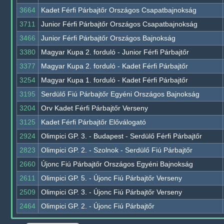
3664
Kadet Férfi Párbajtőr Országos Csapatbajnokság
3711
Junior Férfi Párbajtőr Országos Csapatbajnokság
3466
Junior Férfi Párbajtőr Országos Bajnokság
3380
Magyar Kupa 2. forduló - Junior Férfi Párbajtőr
3377
Magyar Kupa 2. forduló - Kadet Férfi Párbajtőr
3254
Magyar Kupa 1. forduló - Kadet Férfi Párbajtőr
3195
Serdülő Fiú Párbajtőr Egyéni Országos Bajnokság
3204
Orv Kadet Férfi Párbajtőr Verseny
3125
Kadet Férfi Párbajtőr Előválogató
2924
Olimpici GP. 3. - Budapest - Serdülő Férfi Párbajtőr
2823
Olimpici GP. 2. - Szolnok - Serdülő Fiú Párbajtőr
2660
Újonc Fiú Párbajtőr Országos Egyéni Bajnokság
2611
Olimpici GP. 5. - Újonc Fiú Párbajtőr Verseny
2509
Olimpici GP. 3. - Újonc Fiú Párbajtőr Verseny
2464
Olimpici GP. 2. - Újonc Fiú Párbajtőr