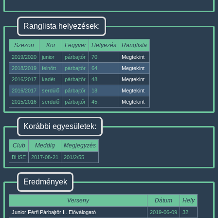
Ranglista helyezések:
Szezon
Kor
Fegyver
Helyezés
Ranglista
2019/2020
junior
párbajtőr
70.
Megtekint
2018/2019
felnőtt
párbajtőr
64.
Megtekint
2016/2017
kadét
párbajtőr
48.
Megtekint
2016/2017
serdülő
párbajtőr
18.
Megtekint
2015/2016
serdülő
párbajtőr
45.
Megtekint
Korábbi egyesületek:
Club
Meddig
Megjegyzés
BHSE
2017-08-21
201/2/55
Eredmények
Verseny
Dátum
Hely
Junior Férfi Párbajtőr II. Előválogató
2019-06-09
32