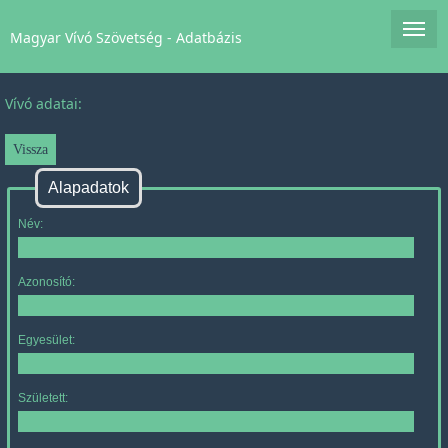
Magyar Vívó Szövetség - Adatbázis
Vívó adatai:
Alapadatok
Név:
Azonosító:
Egyesület:
Született: