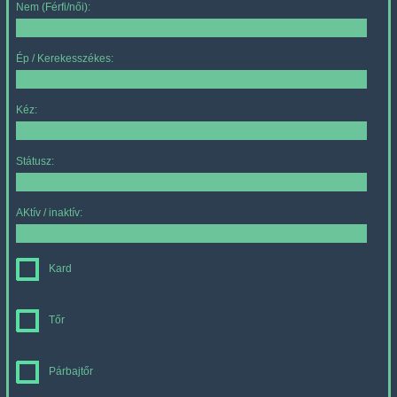
Nem (Férfi/női):
Ép / Kerekesszékes:
Kéz:
Státusz:
AKtív / inaktív:
Kard
Tőr
Párbajtőr