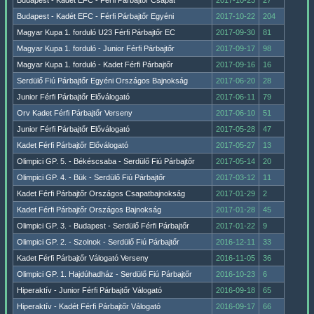
Budapest - Kadét EFC - Férfi Párbajtőr Csapat
2017-10-23
27
Budapest - Kadét EFC - Férfi Párbajtőr Egyéni
2017-10-22
204
Magyar Kupa 1. forduló U23 Férfi Párbajtőr EC
2017-09-30
81
Magyar Kupa 1. forduló - Junior Férfi Párbajtőr
2017-09-17
98
Magyar Kupa 1. forduló - Kadet Férfi Párbajtőr
2017-09-16
16
Serdülő Fiú Párbajtőr Egyéni Országos Bajnokság
2017-06-20
28
Junior Férfi Párbajtőr Előválogató
2017-06-11
79
Orv Kadet Férfi Párbajtőr Verseny
2017-06-10
51
Junior Férfi Párbajtőr Előválogató
2017-05-28
47
Kadet Férfi Párbajtőr Előválogató
2017-05-27
13
Olimpici GP. 5. - Békéscsaba - Serdülő Fiú Párbajtőr
2017-05-14
20
Olimpici GP. 4. - Bük - Serdülő Fiú Párbajtőr
2017-03-12
11
Kadet Férfi Párbajtőr Országos Csapatbajnokság
2017-01-29
2
Kadet Férfi Párbajtőr Országos Bajnokság
2017-01-28
45
Olimpici GP. 3. - Budapest - Serdülő Férfi Párbajtőr
2017-01-22
9
Olimpici GP. 2. - Szolnok - Serdülő Fiú Párbajtőr
2016-12-11
33
Kadet Férfi Párbajtőr Válogató Verseny
2016-11-05
36
Olimpici GP. 1. Hajdúhadház - Serdülő Fiú Párbajtőr
2016-10-23
6
Hiperaktív - Junior Férfi Párbajtőr Válogató
2016-09-18
65
Hiperaktív - Kadét Férfi Párbajtőr Válogató
2016-09-17
66