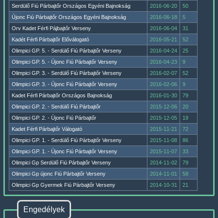
Serdülő Fiú Párbajtőr Országos Egyéni Bajnokság
2016-06-20
50
Újonc Fiú Párbajtőr Országos Egyéni Bajnokság
2016-06-18
5
Orv Kadet Férfi Pájbajtőr Verseny
2016-06-04
31
Kadét Férfi Párbajtőr Előválogató
2016-05-21
52
Olimpici GP. 5. - Serdülő Fiú Párbajtőr Verseny
2016-04-24
25
Olimpici GP. 5. - Újonc Fiú Párbajtőr Verseny
2016-04-23
9
Olimpici GP. 3. - Serdülő Fiú Párbajtőr Verseny
2016-02-07
52
Olimpici GP. 3. - Újonc Fiú Párbajtőr Verseny
2016-02-06
9
Kadet Férfi Párbajtőr Országos Bajnokság
2016-01-30
79
Olimpici GP. 2. - Serdülő Fiú Párbajtőr
2015-12-06
20
Olimpici GP. 2. - Újonc Fiú Párbajtőr
2015-12-05
19
Kadet Férfi Párbajtőr Válogató
2015-11-21
72
Olimpici GP. 1. - Serdülő Fiú Párbajtőr Verseny
2015-11-08
86
Olimpici GP. 1. - Újonc Fiú Párbajtőr Verseny
2015-11-07
33
Olimpici Gp Serdülő Fiú Párbajtőr Verseny
2014-11-02
79
Olimpici Gp újonc Fiú Párbajtőr Verseny
2014-11-01
58
Olimpici Gp Gyermek Fiú Párbajtőr Verseny
2014-10-31
21
Engedélyek