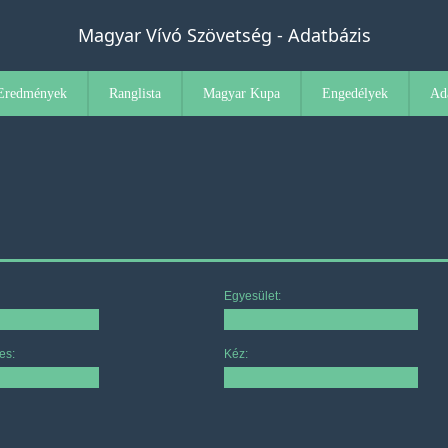
Magyar Vívó Szövetség - Adatbázis
Eredmények
Ranglista
Magyar Kupa
Engedélyek
Ad
Egyesület:
es:
Kéz: