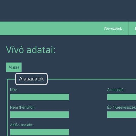
Nevezések
Vívó adatai:
Alapadatok
Név:
Azonosító:
Nem (Férfi/női):
Ép / Kerekesszék
AKtív / inaktív: