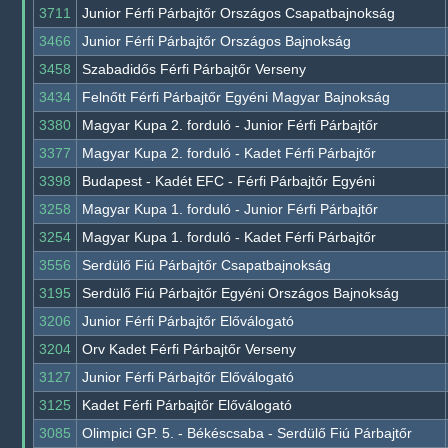
3711
Junior Férfi Párbajtőr Országos Csapatbajnokság
3466
Junior Férfi Párbajtőr Országos Bajnokság
3458
Szabadidős Férfi Párbajtőr Verseny
3434
Felnőtt Férfi Párbajtőr Egyéni Magyar Bajnokság
3380
Magyar Kupa 2. forduló - Junior Férfi Párbajtőr
3377
Magyar Kupa 2. forduló - Kadet Férfi Párbajtőr
3398
Budapest - Kadét EFC - Férfi Párbajtőr Egyéni
3258
Magyar Kupa 1. forduló - Junior Férfi Párbajtőr
3254
Magyar Kupa 1. forduló - Kadet Férfi Párbajtőr
3556
Serdülő Fiú Párbajtőr Csapatbajnokság
3195
Serdülő Fiú Párbajtőr Egyéni Országos Bajnokság
3206
Junior Férfi Párbajtőr Előválogató
3204
Orv Kadet Férfi Párbajtőr Verseny
3127
Junior Férfi Párbajtőr Előválogató
3125
Kadet Férfi Párbajtőr Előválogató
3085
Olimpici GP. 5. - Békéscsaba - Serdülő Fiú Párbajtőr