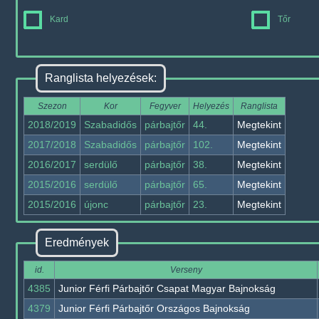
Kard
Tőr
Ranglista helyezések:
Szezon
Kor
Fegyver
Helyezés
Ranglista
2018/2019
Szabadidős
párbajtőr
44.
Megtekint
2017/2018
Szabadidős
párbajtőr
102.
Megtekint
2016/2017
serdülő
párbajtőr
38.
Megtekint
2015/2016
serdülő
párbajtőr
65.
Megtekint
2015/2016
újonc
párbajtőr
23.
Megtekint
Eredmények
id.
Verseny
4385
Junior Férfi Párbajtőr Csapat Magyar Bajnokság
4379
Junior Férfi Párbajtőr Országos Bajnokság