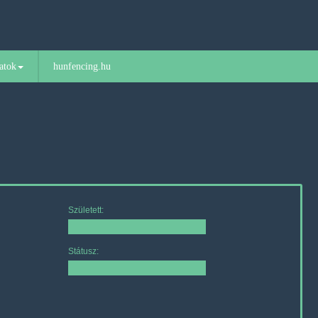
atok
hunfencing.hu
Született:
Státusz: