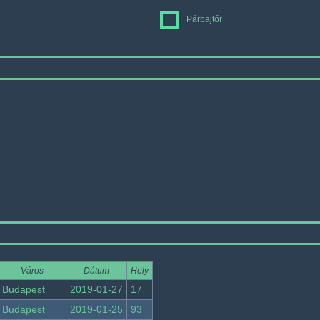
Párbajtőr
Város
Dátum
Hely
Budapest
2019-01-27
17
Budapest
2019-01-25
93