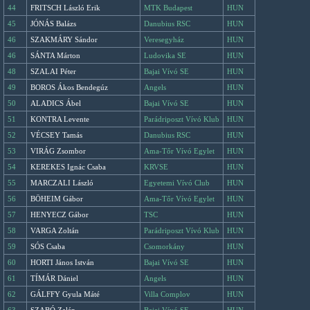
44
FRITSCH László Erik
MTK Budapest
HUN
45
JÓNÁS Balázs
Danubius RSC
HUN
46
SZAKMÁRY Sándor
Veresegyház
HUN
46
SÁNTA Márton
Ludovika SE
HUN
48
SZALAI Péter
Bajai Vívó SE
HUN
49
BOROS Ákos Bendegúz
Angels
HUN
50
ALADICS Ábel
Bajai Vívó SE
HUN
51
KONTRA Levente
Parádriposzt Vívó Klub
HUN
52
VÉCSEY Tamás
Danubius RSC
HUN
53
VIRÁG Zsombor
Ama-Tőr Vívó Egylet
HUN
54
KEREKES Ignác Csaba
KRVSE
HUN
55
MARCZALI László
Egyetemi Vívó Club
HUN
56
BÖHEIM Gábor
Ama-Tőr Vívó Egylet
HUN
57
HENYECZ Gábor
TSC
HUN
58
VARGA Zoltán
Parádriposzt Vívó Klub
HUN
59
SÓS Csaba
Csomorkány
HUN
60
HORTI János István
Bajai Vívó SE
HUN
61
TÍMÁR Dániel
Angels
HUN
62
GÁLFFY Gyula Máté
Villa Complov
HUN