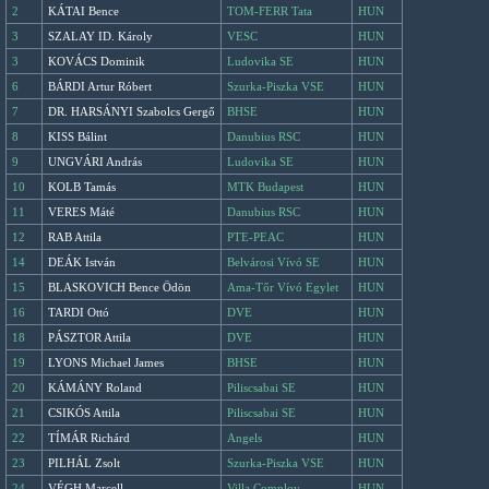
2
KÁTAI Bence
TOM-FERR Tata
HUN
3
SZALAY ID. Károly
VESC
HUN
3
KOVÁCS Dominik
Ludovika SE
HUN
6
BÁRDI Artur Róbert
Szurka-Piszka VSE
HUN
7
DR. HARSÁNYI Szabolcs Gergő
BHSE
HUN
8
KISS Bálint
Danubius RSC
HUN
9
UNGVÁRI András
Ludovika SE
HUN
10
KOLB Tamás
MTK Budapest
HUN
11
VERES Máté
Danubius RSC
HUN
12
RAB Attila
PTE-PEAC
HUN
14
DEÁK István
Belvárosi Vívó SE
HUN
15
BLASKOVICH Bence Ödön
Ama-Tőr Vívó Egylet
HUN
16
TARDI Ottó
DVE
HUN
18
PÁSZTOR Attila
DVE
HUN
19
LYONS Michael James
BHSE
HUN
20
KÁMÁNY Roland
Piliscsabai SE
HUN
21
CSIKÓS Attila
Piliscsabai SE
HUN
22
TÍMÁR Richárd
Angels
HUN
23
PILHÁL Zsolt
Szurka-Piszka VSE
HUN
24
VÉGH Marcell
Villa Complov
HUN