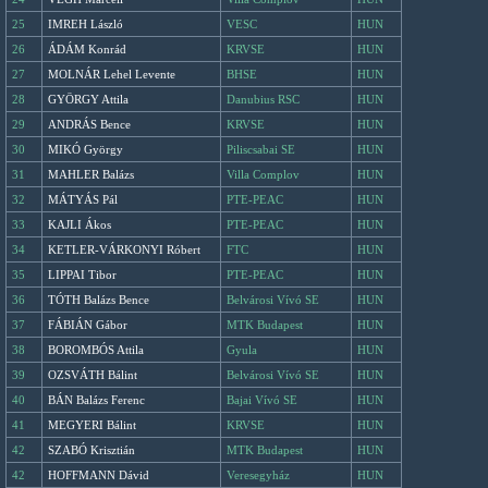
25
IMREH László
VESC
HUN
26
ÁDÁM Konrád
KRVSE
HUN
27
MOLNÁR Lehel Levente
BHSE
HUN
28
GYÖRGY Attila
Danubius RSC
HUN
29
ANDRÁS Bence
KRVSE
HUN
30
MIKÓ György
Piliscsabai SE
HUN
31
MAHLER Balázs
Villa Complov
HUN
32
MÁTYÁS Pál
PTE-PEAC
HUN
33
KAJLI Ákos
PTE-PEAC
HUN
34
KETLER-VÁRKONYI Róbert
FTC
HUN
35
LIPPAI Tibor
PTE-PEAC
HUN
36
TÓTH Balázs Bence
Belvárosi Vívó SE
HUN
37
FÁBIÁN Gábor
MTK Budapest
HUN
38
BOROMBÓS Attila
Gyula
HUN
39
OZSVÁTH Bálint
Belvárosi Vívó SE
HUN
40
BÁN Balázs Ferenc
Bajai Vívó SE
HUN
41
MEGYERI Bálint
KRVSE
HUN
42
SZABÓ Krisztián
MTK Budapest
HUN
42
HOFFMANN Dávid
Veresegyház
HUN