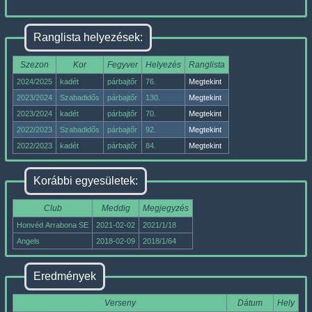
Ranglista helyezések:
Szezon
Kor
Fegyver
Helyezés
Ranglista
2024/2025
kadét
párbajtőr
76.
Megtekint
2023/2024
Szabadidős
párbajtőr
130.
Megtekint
2023/2024
kadét
párbajtőr
70.
Megtekint
2022/2023
Szabadidős
párbajtőr
92.
Megtekint
2022/2023
kadét
párbajtőr
84.
Megtekint
Korábbi egyesületek:
Club
Meddig
Megjegyzés
Honvéd Arrabona SE
2021-02-02
2021/1/18
Angels
2018-02-09
2018/1/64
Eredmények
Verseny
Dátum
Hely