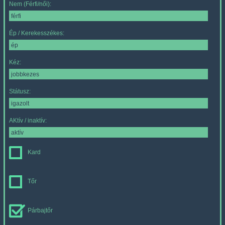
Nem (Férfi/női):
Ép / Kerekesszékes:
Kéz:
Státusz:
AKtív / inaktív:
Kard
Tőr
Párbajtőr