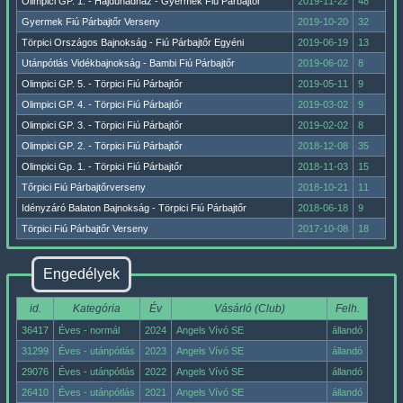
Olimpici GP. 1. - Hajdúhadház - Gyermek Fiú Párbajtőr
2019-11-22
48
Gyermek Fiú Párbajtőr Verseny
2019-10-20
32
Törpici Országos Bajnokság - Fiú Párbajtőr Egyéni
2019-06-19
13
Utánpótlás Vidékbajnokság - Bambi Fiú Párbajtőr
2019-06-02
8
Olimpici GP. 5. - Törpici Fiú Párbajtőr
2019-05-11
9
Olimpici GP. 4. - Törpici Fiú Párbajtőr
2019-03-02
9
Olimpici GP. 3. - Törpici Fiú Párbajtőr
2019-02-02
8
Olimpici GP. 2. - Törpici Fiú Párbajtőr
2018-12-08
35
Olimpici Gp. 1. - Törpici Fiú Párbajtőr
2018-11-03
15
Tőrpici Fiú Párbajtőrverseny
2018-10-21
11
Idényzáró Balaton Bajnokság - Törpici Fiú Párbajtőr
2018-06-18
9
Törpici Fiú Párbajtőr Verseny
2017-10-08
18
Engedélyek
id.
Kategória
Év
Vásárló (Club)
Felh.
36417
Éves - normál
2024
Angels Vívó SE
állandó
31299
Éves - utánpótlás
2023
Angels Vívó SE
állandó
29076
Éves - utánpótlás
2022
Angels Vívó SE
állandó
26410
Éves - utánpótlás
2021
Angels Vívó SE
állandó