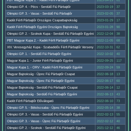
PBT Magyar Kupa 1. - Kadét Férfi Párbajtőr Egyéni
2023-04-29
81
Olimpici GP. 4. - Pécs - Serdülő Fiú Párbajtőr
2023-03-19
37
Olimpici GP. 3. - Vasas - Serdülő Fiú Párbajtőr
2023-02-05
37
Kadét Férfi Párbajtőr Országos Csapatbajnokság
2023-01-29
17
Kadét Férfi Párbajtőr Egyéni Országos Bajnokság
2023-01-28
90
Olimpici GP. 2. - Szolnok Kupa - Serdülő Fiú Párbajtőr Egyéni
2022-12-04
38
PBT Magyar Kupa 2. - Kadét Férfi Párbajtőr Egyéni
2022-11-05
68
XIV. Veresegyház Kupa - Szabadidős Férfi Párbajtőr Verseny
2022-10-31
62
Olimpici GP. 1. - Serdülő Fiú Párbajtőr Egyéni
2022-10-02
40
Magyar Kupa 1. - Junior Férfi Párbajtőr Egyéni
2022-09-25
117
Magyar Kupa 1. - ORV - Kadét Férfi Párbajtőr Egyéni
2022-09-24
59
Magyar Bajnokság - Újonc Fiú Párbajtőr Csapat
2022-06-18
13
Magyar Bajnokság - Újonc Fiú Párbajtőr Egyéni
2022-06-17
60
Magyar Bajnokság - Serdülő Fiú Párbajtőr Csapat
2022-06-14
12
Magyar Bajnokság - Serdülő Fiú Párbajtőr Egyéni
2022-06-13
43
Kadét Férfi Párbajtőr Előválogató
2022-06-10
73
Olimpici GP. 5. - Békéscsaba - Újonc Fiú Párbajtőr Egyéni
2022-05-14
38
Olimpici GP. 3. - Vasas - Serdülő Fiú Párbajtőr Egyéni
2022-02-13
55
Olimpici GP. 3. - Vasas - Újonc Fiú Párbajtőr Egyéni
2022-02-12
40
Olimpici GP. 2. - Szolnok - Serdülő Fiú Párbajtőr Egyéni
2021-12-12
46