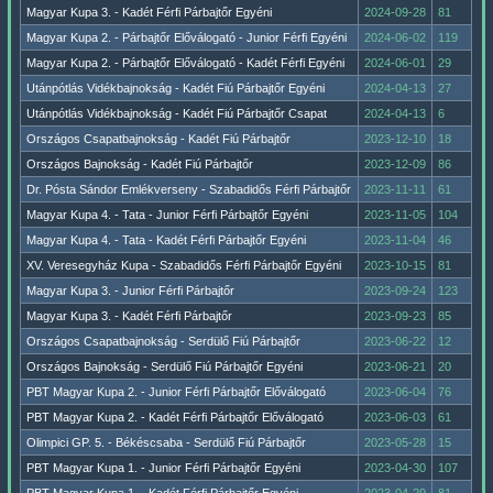
Magyar Kupa 3. - Kadét Férfi Párbajtőr Egyéni
2024-09-28
81
Magyar Kupa 2. - Párbajtőr Előválogató - Junior Férfi Egyéni
2024-06-02
119
Magyar Kupa 2. - Párbajtőr Előválogató - Kadét Férfi Egyéni
2024-06-01
29
Utánpótlás Vidékbajnokság - Kadét Fiú Párbajtőr Egyéni
2024-04-13
27
Utánpótlás Vidékbajnokság - Kadét Fiú Párbajtőr Csapat
2024-04-13
6
Országos Csapatbajnokság - Kadét Fiú Párbajtőr
2023-12-10
18
Országos Bajnokság - Kadét Fiú Párbajtőr
2023-12-09
86
Dr. Pósta Sándor Emlékverseny - Szabadidős Férfi Párbajtőr
2023-11-11
61
Magyar Kupa 4. - Tata - Junior Férfi Párbajtőr Egyéni
2023-11-05
104
Magyar Kupa 4. - Tata - Kadét Férfi Párbajtőr Egyéni
2023-11-04
46
XV. Veresegyház Kupa - Szabadidős Férfi Párbajtőr Egyéni
2023-10-15
81
Magyar Kupa 3. - Junior Férfi Párbajtőr
2023-09-24
123
Magyar Kupa 3. - Kadét Férfi Párbajtőr
2023-09-23
85
Országos Csapatbajnokság - Serdülő Fiú Párbajtőr
2023-06-22
12
Országos Bajnokság - Serdülő Fiú Párbajtőr Egyéni
2023-06-21
20
PBT Magyar Kupa 2. - Junior Férfi Párbajtőr Előválogató
2023-06-04
76
PBT Magyar Kupa 2. - Kadét Férfi Párbajtőr Előválogató
2023-06-03
61
Olimpici GP. 5. - Békéscsaba - Serdülő Fiú Párbajtőr
2023-05-28
15
PBT Magyar Kupa 1. - Junior Férfi Párbajtőr Egyéni
2023-04-30
107