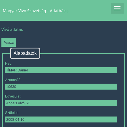
Magyar Vívó Szövetség - Adatbázis
Vívó adatai:
Alapadatok
Név:
Azonosító:
Egyesület:
Született: