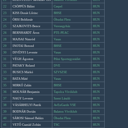
22
CSÖPPÜS Bálint
Csepel
HUN
23
KISS Donát Lőrinc
BHSE
HUN
24
ÖRSI Boldizsár
Óbudai Fless
HUN
25
SZAJKOVITS Bence
Veresegyház
HUN
26
BERNHARDT Áron
PTE-PEAC
HUN
28
MAJSAI Nimród
Vasas
HUN
29
INOTAI Botond
BHSE
HUN
30
DIVÉNYI Levente
Vasas
HUN
31
VÉGH Ágoston
Pilisi Sportegyesület
HUN
31
PATAKY Roland
DVE
HUN
33
BUSICS Márkó
SZVSZSE
HUN
34
BATA Máté
Vasas
HUN
35
MIRKÓ Zalán
BHSE
HUN
36
MOLNÁR Benjamin
Tapolca Vívóklub
HUN
37
NAGY Levente
Szent László
HUN
38
VÁSÁRHELYI Patrik
AvEnGarde VSE
HUN
39
BODNÁR Dorián
Balaton Vívóklub
HUN
40
SÁROSI Sámuel Balázs
Óbudai Fless
HUN
41
VETŐ Csanád Zoltán
TSC
HUN