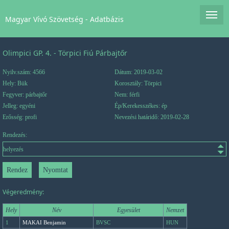
Magyar Vívó Szövetség - Adatbázis
Olimpici GP. 4. - Törpici Fiú Párbajtőr
Nyilv.szám: 4566
Dátum: 2019-03-02
Hely: Bük
Korosztály: Törpici
Fegyver: párbajtőr
Nem: férfi
Jelleg: egyéni
Ép/Kerekesszékes: ép
Erősség: profi
Nevezési határidő: 2019-02-28
Rendezés:
Végeredmény:
Hely
Név
Egyesület
Nemzet
1
MAKAI Benjamin
BVSC
HUN