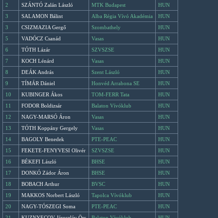
2
SZÁNTÓ Zalán László
MTK Budapest
HUN
3
SALAMON Bálint
Alba Régia Vívó Akadémia
HUN
3
CSIZMAZIA Gergő
Szombathely
HUN
5
VADÓCZ Csanád
Vasas
HUN
6
TÓTH Lázár
SZVSZSE
HUN
7
KOCH Lénárd
Vasas
HUN
8
DEÁK András
Szent László
HUN
9
TÍMÁR Dániel
Honvéd Arrabona SE
HUN
10
KUBINGER Ákos
TOM-FERR Tata
HUN
11
FODOR Boldizsár
Balaton Vívóklub
HUN
12
NAGY-MARSÓ Áron
Vasas
HUN
13
TÓTH Koppány Gergely
Vasas
HUN
14
BAGOLY Benedek
PTE-PEAC
HUN
15
FEKETE-FENYVESI Olivér
SZVSZSE
HUN
16
BÉKEFI László
BHSE
HUN
17
DONKÓ Zádor Áron
BHSE
HUN
18
BOBACH Arthur
BVSC
HUN
19
MAKKOS Norbert László
Tapolca Vívóklub
HUN
20
NAGY-TÓSZEGI Soma
PTE-PEAC
HUN
21
KUZNYECOV Jároszláv Örs
Balaton Vívóklub
HUN