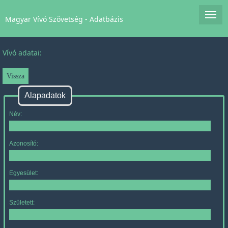
Magyar Vívó Szövetség - Adatbázis
Vívó adatai:
Alapadatok
Név:
Azonosító:
Egyesület:
Született: