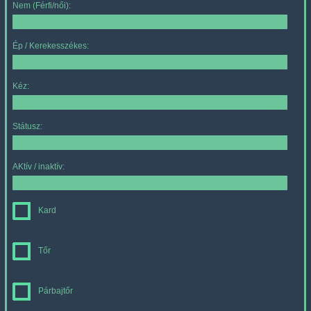
Nem (Férfi/női):
Ép / Kerekesszékes:
Kéz:
Státusz:
AKtív / inaktív:
Kard
Tőr
Párbajtőr