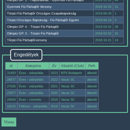
Olimpici GP. 1. - Hajdúhadház - Gyermek Fiú Párbajtőr
2019-11-22
64
Gyermek Fiú Párbajtőr Verseny
2019-10-20
31
Törpici Fiú Párbajtőr Országos Csapatbajnokság
2019-06-20
1
Törpici Országos Bajnokság - Fiú Párbajtőr Egyéni
2019-06-19
3
Olimpici GP. 4. - Törpici Fiú Párbajtőr
2019-03-02
28
Olimpici GP. 3. - Törpici Fiú Párbajtőr
2019-02-02
15
Tőrpici Fiú Párbajtőrverseny
2018-10-21
14
Engedélyek
id.
Kategória
Év
Vásárló (Club)
Felh.
31403
Éves - utánpótlás
2023
MTK Budapest
állandó
28877
Éves - utánpótlás
2022
Vasas SC
állandó
27026
Éves - utánpótlás
2021
Vasas SC
állandó
23977
Éves - utánpótlás
2020
Vasas SC
állandó
20043
Éves - csemete
2019
Vasas SC
állandó
18215
Féléves - utánpótlás
2018
Vasas SC
állandó