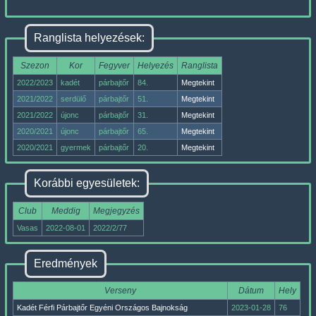
Ranglista helyezések:
Szezon
Kor
Fegyver
Helyezés
Ranglista
2022/2023
kadét
párbajtőr
84.
Megtekint
2021/2022
serdülő
párbajtőr
51.
Megtekint
2021/2022
újonc
párbajtőr
31.
Megtekint
2020/2021
újonc
párbajtőr
65.
Megtekint
2020/2021
gyermek
párbajtőr
20.
Megtekint
Korábbi egyesületek:
Club
Meddig
Megjegyzés
Vasas
2022-08-01
2022/2/77
Eredmények
Verseny
Dátum
Hely
Kadét Férfi Párbajtőr Egyéni Országos Bajnokság
2023-01-28
76