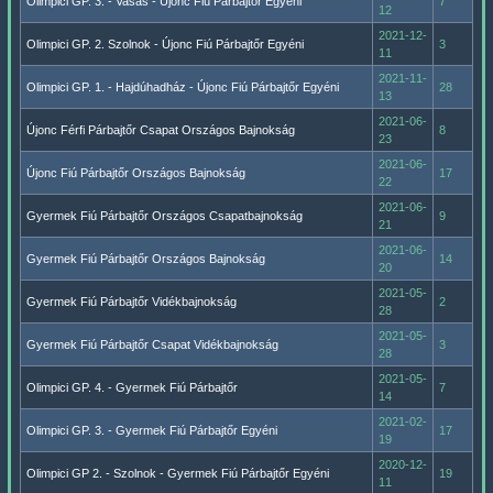
Olimpici GP. 3. - Vasas - Újonc Fiú Párbajtőr Egyéni
7
12
2021-12-
Olimpici GP. 2. Szolnok - Újonc Fiú Párbajtőr Egyéni
3
11
2021-11-
Olimpici GP. 1. - Hajdúhadház - Újonc Fiú Párbajtőr Egyéni
28
13
2021-06-
Újonc Férfi Párbajtőr Csapat Országos Bajnokság
8
23
2021-06-
Újonc Fiú Párbajtőr Országos Bajnokság
17
22
2021-06-
Gyermek Fiú Párbajtőr Országos Csapatbajnokság
9
21
2021-06-
Gyermek Fiú Párbajtőr Országos Bajnokság
14
20
2021-05-
Gyermek Fiú Párbajtőr Vidékbajnokság
2
28
2021-05-
Gyermek Fiú Párbajtőr Csapat Vidékbajnokság
3
28
2021-05-
Olimpici GP. 4. - Gyermek Fiú Párbajtőr
7
14
2021-02-
Olimpici GP. 3. - Gyermek Fiú Párbajtőr Egyéni
17
19
2020-12-
Olimpici GP 2. - Szolnok - Gyermek Fiú Párbajtőr Egyéni
19
11