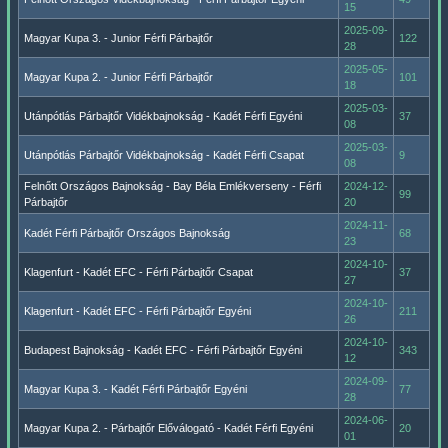
15
2025-09-
Magyar Kupa 3. - Junior Férfi Párbajtőr
122
28
2025-05-
Magyar Kupa 2. - Junior Férfi Párbajtőr
101
18
2025-03-
Utánpótlás Párbajtőr Vidékbajnokság - Kadét Férfi Egyéni
37
08
2025-03-
Utánpótlás Párbajtőr Vidékbajnokság - Kadét Férfi Csapat
9
08
Felnőtt Országos Bajnokság - Bay Béla Emlékverseny - Férfi
2024-12-
99
Párbajtőr
20
2024-11-
Kadét Férfi Párbajtőr Országos Bajnokság
68
23
2024-10-
Klagenfurt - Kadét EFC - Férfi Párbajtőr Csapat
37
27
2024-10-
Klagenfurt - Kadét EFC - Férfi Párbajtőr Egyéni
211
26
2024-10-
Budapest Bajnokság - Kadét EFC - Férfi Párbajtőr Egyéni
343
12
2024-09-
Magyar Kupa 3. - Kadét Férfi Párbajtőr Egyéni
77
28
2024-06-
Magyar Kupa 2. - Párbajtőr Előválogató - Kadét Férfi Egyéni
20
01