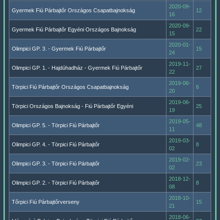
2020-09-
Gyermek Fiú Párbajtőr Országos Csapatbajnokság
12
16
2020-09-
Gyermek Fiú Párbajtőr Egyéni Országos Bajnokság
22
15
2020-01-
Olimpici GP. 3. - Gyermek Fiú Párbajtőr
15
24
2019-11-
Olimpici GP. 1. - Hajdúhadház - Gyermek Fiú Párbajtőr
27
22
2019-06-
Törpici Fiú Párbajtőr Országos Csapatbajnokság
6
20
2019-06-
Törpici Országos Bajnokság - Fiú Párbajtőr Egyéni
25
19
2019-05-
Olimpici GP. 5. - Törpici Fiú Párbajtőr
48
11
2019-03-
Olimpici GP. 4. - Törpici Fiú Párbajtőr
8
02
2019-02-
Olimpici GP. 3. - Törpici Fiú Párbajtőr
23
02
2018-12-
Olimpici GP. 2. - Törpici Fiú Párbajtőr
8
08
2018-10-
Tőrpici Fiú Párbajtőrverseny
15
21
2018-06-