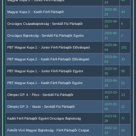
Magyar Kupa 3. - Junior Férfi Párbajtőr
45
24
2023-09-
Magyar Kupa 3. - Kadét Férfi Párbajtőr
44
23
2023-06-
Országos Csapatbajnokság - Serdülő Fiú Párbajtőr
6
22
2023-06-
Országos Bajnokság - Serdülő Fiú Párbajtőr Egyéni
2
21
2023-06-
PBT Magyar Kupa 2. - Junior Férfi Párbajtőr Előválogató
102
04
2023-06-
PBT Magyar Kupa 2. - Kadét Férfi Párbajtőr Előválogató
33
03
2023-04-
PBT Magyar Kupa 1. - Junior Férfi Párbajtőr Egyéni
90
30
2023-04-
PBT Magyar Kupa 1. - Kadét Férfi Párbajtőr Egyéni
52
29
2023-03-
Olimpici GP. 4. - Pécs - Serdülő Fiú Párbajtőr
13
19
2023-02-
Olimpici GP. 3. - Vasas - Serdülő Fiú Párbajtőr
21
05
2023-01-
Kadét Férfi Párbajtőr Egyéni Országos Bajnokság
77
28
2022-12-
Felnőtt Vívó Magyar Bajnokság - Férfi Párbajtőr Csapat
24
18