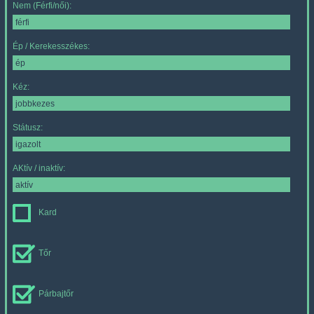
Nem (Férfi/női):
Ép / Kerekesszékes:
Kéz:
Státusz:
AKtív / inaktív:
Kard
Tőr
Párbajtőr