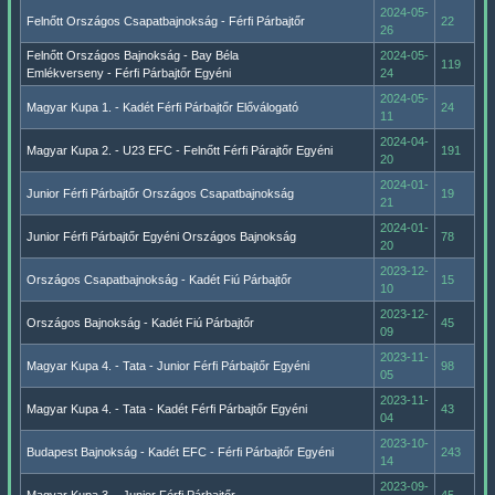
2024-05-
Felnőtt Országos Csapatbajnokság - Férfi Párbajtőr
22
26
Felnőtt Országos Bajnokság - Bay Béla
2024-05-
119
Emlékverseny - Férfi Párbajtőr Egyéni
24
2024-05-
Magyar Kupa 1. - Kadét Férfi Párbajtőr Előválogató
24
11
2024-04-
Magyar Kupa 2. - U23 EFC - Felnőtt Férfi Párajtőr Egyéni
191
20
2024-01-
Junior Férfi Párbajtőr Országos Csapatbajnokság
19
21
2024-01-
Junior Férfi Párbajtőr Egyéni Országos Bajnokság
78
20
2023-12-
Országos Csapatbajnokság - Kadét Fiú Párbajtőr
15
10
2023-12-
Országos Bajnokság - Kadét Fiú Párbajtőr
45
09
2023-11-
Magyar Kupa 4. - Tata - Junior Férfi Párbajtőr Egyéni
98
05
2023-11-
Magyar Kupa 4. - Tata - Kadét Férfi Párbajtőr Egyéni
43
04
2023-10-
Budapest Bajnokság - Kadét EFC - Férfi Párbajtőr Egyéni
243
14
2023-09-