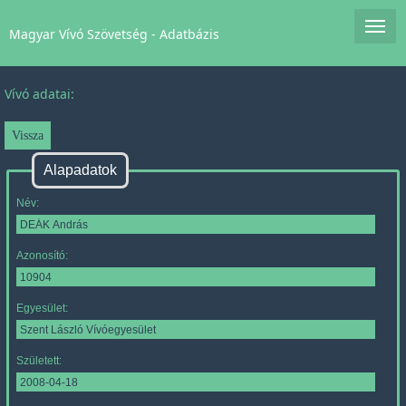
Magyar Vívó Szövetség - Adatbázis
Vívó adatai:
Alapadatok
Név:
Azonosító:
Egyesület:
Született: