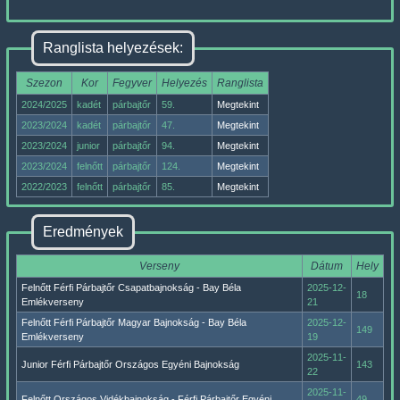
Ranglista helyezések:
Szezon
Kor
Fegyver
Helyezés
Ranglista
2024/2025
kadét
párbajtőr
59.
Megtekint
2023/2024
kadét
párbajtőr
47.
Megtekint
2023/2024
junior
párbajtőr
94.
Megtekint
2023/2024
felnőtt
párbajtőr
124.
Megtekint
2022/2023
felnőtt
párbajtőr
85.
Megtekint
Eredmények
Verseny
Dátum
Hely
Felnőtt Férfi Párbajtőr Csapatbajnokság - Bay Béla
2025-12-
18
Emlékverseny
21
Felnőtt Férfi Párbajtőr Magyar Bajnokság - Bay Béla
2025-12-
149
Emlékverseny
19
2025-11-
Junior Férfi Párbajtőr Országos Egyéni Bajnokság
143
22
2025-11-
Felnőtt Országos Vidékbajnokság - Férfi Párbajtőr Egyéni
49