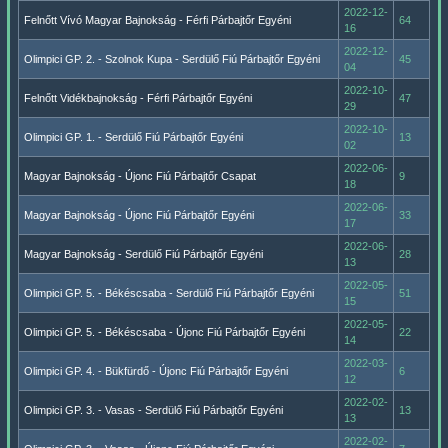
2022-12-
Felnőtt Vívó Magyar Bajnokság - Férfi Párbajtőr Egyéni
64
16
2022-12-
Olimpici GP. 2. - Szolnok Kupa - Serdülő Fiú Párbajtőr Egyéni
45
04
2022-10-
Felnőtt Vidékbajnokság - Férfi Párbajtőr Egyéni
47
29
2022-10-
Olimpici GP. 1. - Serdülő Fiú Párbajtőr Egyéni
13
02
2022-06-
Magyar Bajnokság - Újonc Fiú Párbajtőr Csapat
9
18
2022-06-
Magyar Bajnokság - Újonc Fiú Párbajtőr Egyéni
33
17
2022-06-
Magyar Bajnokság - Serdülő Fiú Párbajtőr Egyéni
28
13
2022-05-
Olimpici GP. 5. - Békéscsaba - Serdülő Fiú Párbajtőr Egyéni
51
15
2022-05-
Olimpici GP. 5. - Békéscsaba - Újonc Fiú Párbajtőr Egyéni
22
14
2022-03-
Olimpici GP. 4. - Bükfürdő - Újonc Fiú Párbajtőr Egyéni
6
12
2022-02-
Olimpici GP. 3. - Vasas - Serdülő Fiú Párbajtőr Egyéni
13
13
2022-02-