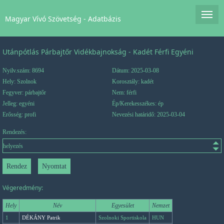
Magyar Vívó Szövetség - Adatbázis
Utánpótlás Párbajtőr Vidékbajnokság - Kadét Férfi Egyéni
Nyilv.szám: 8694
Dátum: 2025-03-08
Hely: Szolnok
Korosztály: kadét
Fegyver: párbajtőr
Nem: férfi
Jelleg: egyéni
Ép/Kerekesszékes: ép
Erősség: profi
Nevezési határidő: 2025-03-04
Rendezés:
Végeredmény:
Hely
Név
Egyesület
Nemzet
1
DÉKÁNY Patrik
Szolnoki Sportiskola
HUN