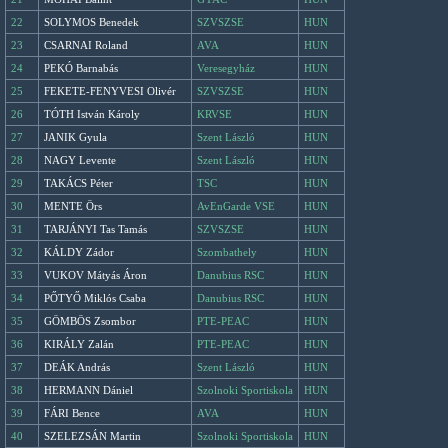
22
SOLYMOS Benedek
SZVSZSE
HUN
23
CSARNAI Roland
AVA
HUN
24
PEKÓ Barnabás
Veresegyház
HUN
25
FEKETE-FENYVESI Olivér
SZVSZSE
HUN
26
TÓTH István Károly
KRVSE
HUN
27
JANIK Gyula
Szent László
HUN
28
NAGY Levente
Szent László
HUN
29
TAKÁCS Péter
TSC
HUN
30
MENTE Örs
AvEnGarde VSE
HUN
31
TARJÁNYI Tas Tamás
SZVSZSE
HUN
32
KÁLDY Zádor
Szombathely
HUN
33
VUKOV Mátyás Áron
Danubius RSC
HUN
34
PŐTYŐ Miklós Csaba
Danubius RSC
HUN
35
GÖMBÖS Zsombor
PTE-PEAC
HUN
36
KIRÁLY Zalán
PTE-PEAC
HUN
37
DEÁK András
Szent László
HUN
38
HERMANN Dániel
Szolnoki Sportiskola
HUN
39
FÁRI Bence
AVA
HUN
40
SZELEZSÁN Martin
Szolnoki Sportiskola
HUN