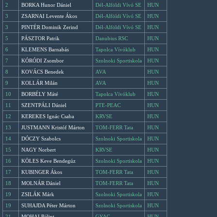
2
BORKA Hunor Dániel
Dél-Alföldi Vívó SE
HUN
3
ZSARNAI Levente Ákos
Dél-Alföldi Vívó SE
HUN
3
PINTÉR Dominik Zerind
Dél-Alföldi Vívó SE
HUN
5
PÁSZTOR Patrik
Danubius RSC
HUN
6
KLEMENS Barnabás
Tapolca Vívóklub
HUN
7
KÓRÓDI Zsombor
Szolnoki Sportiskola
HUN
8
KOVÁCS Benedek
AVA
HUN
9
KOLLÁR Milán
AVA
HUN
10
BORBÉLY Máté
Tapolca Vívóklub
HUN
11
SZENTPÁLI Dániel
PTE-PEAC
HUN
12
KEREKES Ignác Csaba
KRVSE
HUN
13
JUSTMANN Kristóf Márton
TOM-FERR Tata
HUN
14
DÓCZY Szabolcs
Szolnoki Sportiskola
HUN
15
NAGY Norbert
KRVSE
HUN
16
KÖLES Keve Bendegúz
Szolnoki Sportiskola
HUN
17
KUBINGER Ákos
TOM-FERR Tata
HUN
18
MOLNÁR Dániel
TOM-FERR Tata
HUN
19
ZSILÁK Márk
Szolnoki Sportiskola
HUN
19
SUHAJDA Péter Márton
Szolnoki Sportiskola
HUN
21
MOHAI Bálint
GYAC
HUN