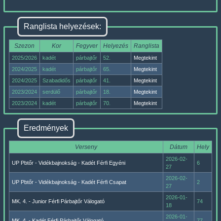
Ranglista helyezések:
Szezon
Kor
Fegyver
Helyezés
Ranglista
2025/2026
kadét
párbajtőr
52.
Megtekint
2024/2025
kadét
párbajtőr
65.
Megtekint
2024/2025
Szabadidős
párbajtőr
41.
Megtekint
2023/2024
serdülő
párbajtőr
18.
Megtekint
2023/2024
kadét
párbajtőr
70.
Megtekint
Eredmények
Verseny
Dátum
Hely
2026-02-
UP Pbtőr - Vidékbajnokság - Kadét Férfi Egyéni
6
27
2026-02-
UP Pbtőr - Vidékbajnokság - Kadét Férfi Csapat
2
27
2026-01-
MK. 4. - Junior Férfi Párbajtőr Válogató
74
18
2026-01-
MK. 4. - Kadét Férfi Párbajtőr Válogató
77