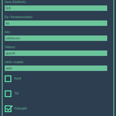
Nem (Férfi/női):
Ép / Kerekesszékes:
Kéz:
Státusz:
AKtív / inaktív:
Kard
Tőr
Párbajtőr