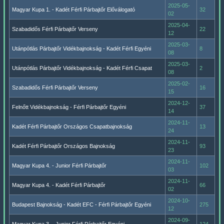
2025-05-
Magyar Kupa 1. - Kadét Férfi Párbajtőr Előválogató
32
02
2025-04-
Szabadidős Férfi Párbajtőr Verseny
22
12
2025-03-
Utánpótlás Párbajtőr Vidékbajnokság - Kadét Férfi Egyéni
8
08
2025-03-
Utánpótlás Párbajtőr Vidékbajnokság - Kadét Férfi Csapat
2
08
2025-02-
Szabadidős Férfi Párbajtőr Verseny
16
15
2024-12-
Felnőtt Vidékbajnokság - Férfi Párbajtőr Egyéni
37
14
2024-11-
Kadét Férfi Párbajtőr Országos Csapatbajnokság
13
24
2024-11-
Kadét Férfi Párbajtőr Országos Bajnokság
93
23
2024-11-
Magyar Kupa 4. - Junior Férfi Párbajtőr
102
03
2024-11-
Magyar Kupa 4. - Kadét Férfi Párbajtőr
66
02
2024-10-
Budapest Bajnokság - Kadét EFC - Férfi Párbajtőr Egyéni
275
12
2024-09-