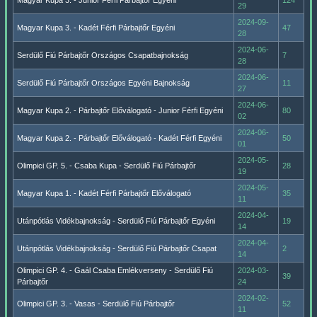
Magyar Kupa 3. - Junior Férfi Párbajtőr Egyéni
124
29
2024-09-
Magyar Kupa 3. - Kadét Férfi Párbajtőr Egyéni
47
28
2024-06-
Serdülő Fiú Párbajtőr Országos Csapatbajnokság
7
28
2024-06-
Serdülő Fiú Párbajtőr Országos Egyéni Bajnokság
11
27
2024-06-
Magyar Kupa 2. - Párbajtőr Előválogató - Junior Férfi Egyéni
80
02
2024-06-
Magyar Kupa 2. - Párbajtőr Előválogató - Kadét Férfi Egyéni
50
01
2024-05-
Olimpici GP. 5. - Csaba Kupa - Serdülő Fiú Párbajtőr
28
19
2024-05-
Magyar Kupa 1. - Kadét Férfi Párbajtőr Előválogató
35
11
2024-04-
Utánpótlás Vidékbajnokság - Serdülő Fiú Párbajtőr Egyéni
19
14
2024-04-
Utánpótlás Vidékbajnokság - Serdülő Fiú Párbajtőr Csapat
2
14
Olimpici GP. 4. - Gaál Csaba Emlékverseny - Serdülő Fiú
2024-03-
39
Párbajtőr
24
2024-02-
Olimpici GP. 3. - Vasas - Serdülő Fiú Párbajtőr
52
11