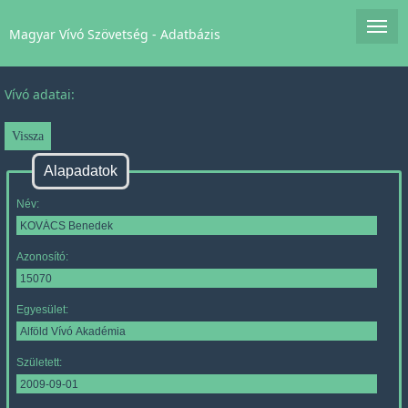
Magyar Vívó Szövetség - Adatbázis
Vívó adatai:
Alapadatok
Név:
Azonosító:
Egyesület:
Született: