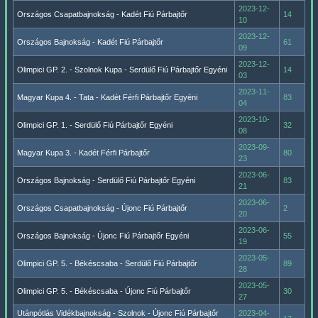
2023-12-
Országos Csapatbajnokság - Kadét Fiú Párbajtőr
14
10
2023-12-
Országos Bajnokság - Kadét Fiú Párbajtőr
61
09
2023-12-
Olimpici GP. 2. - Szolnok Kupa - Serdülő Fiú Párbajtőr Egyéni
14
03
2023-11-
Magyar Kupa 4. - Tata - Kadét Férfi Párbajtőr Egyéni
83
04
2023-10-
Olimpici GP. 1. - Serdülő Fiú Párbajtőr Egyéni
32
08
2023-09-
Magyar Kupa 3. - Kadét Férfi Párbajtőr
80
23
2023-06-
Országos Bajnokság - Serdülő Fiú Párbajtőr Egyéni
83
21
2023-06-
Országos Csapatbajnokság - Újonc Fiú Párbajtőr
2
20
2023-06-
Országos Bajnokság - Újonc Fiú Párbajtőr Egyéni
55
19
2023-05-
Olimpici GP. 5. - Békéscsaba - Serdülő Fiú Párbajtőr
89
28
2023-05-
Olimpici GP. 5. - Békéscsaba - Újonc Fiú Párbajtőr
30
27
Utánpótlás Vidékbajnokság - Szolnok - Újonc Fiú Párbajtőr
2023-04-