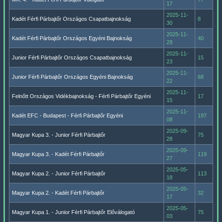
17
2025-11-
Kadét Férfi Párbajtőr Országos Csapatbajnokság
8
30
2025-11-
Kadét Férfi Párbajtőr Országos Egyéni Bajnokság
40
29
2025-11-
Junior Férfi Párbajtőr Országos Csapatbajnokság
15
23
2025-11-
Junior Férfi Párbajtőr Országos Egyéni Bajnokság
68
22
2025-11-
Felnőtt Országos Vidékbajnokság - Férfi Párbajtőr Egyéni
17
15
2025-11-
Kadét EFC - Budapest - Férfi Párbajtőr Egyéni
197
08
2025-09-
Magyar Kupa 3. - Junior Férfi Párbajtőr
75
28
2025-09-
Magyar Kupa 3. - Kadét Férfi Párbajtőr
119
27
2025-05-
Magyar Kupa 2. - Junior Férfi Párbajtőr
113
18
2025-05-
Magyar Kupa 2. - Kadét Férfi Párbajtőr
32
17
2025-05-
Magyar Kupa 1. - Junior Férfi Párbajtőr Előválogató
75
03