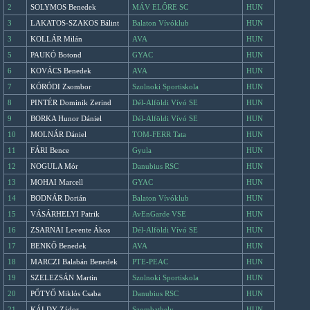
2
SOLYMOS Benedek
MÁV ELŐRE SC
HUN
3
LAKATOS-SZAKOS Bálint
Balaton Vívóklub
HUN
3
KOLLÁR Milán
AVA
HUN
5
PAUKÓ Botond
GYAC
HUN
6
KOVÁCS Benedek
AVA
HUN
7
KÓRÓDI Zsombor
Szolnoki Sportiskola
HUN
8
PINTÉR Dominik Zerind
Dél-Alföldi Vívó SE
HUN
9
BORKA Hunor Dániel
Dél-Alföldi Vívó SE
HUN
10
MOLNÁR Dániel
TOM-FERR Tata
HUN
11
FÁRI Bence
Gyula
HUN
12
NOGULA Mór
Danubius RSC
HUN
13
MOHAI Marcell
GYAC
HUN
14
BODNÁR Dorián
Balaton Vívóklub
HUN
15
VÁSÁRHELYI Patrik
AvEnGarde VSE
HUN
16
ZSARNAI Levente Ákos
Dél-Alföldi Vívó SE
HUN
17
BENKŐ Benedek
AVA
HUN
18
MARCZI Balabán Benedek
PTE-PEAC
HUN
19
SZELEZSÁN Martin
Szolnoki Sportiskola
HUN
20
PŐTYŐ Miklós Csaba
Danubius RSC
HUN
21
KÁLDY Zádor
Szombathely
HUN