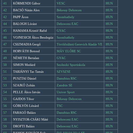
41
KÖRMENDI Gábor
VESC
HUN
42
BACSÓ Nátán Alex
Békessy Debrecen
HUN
42
PAPP Áron
Szombathely
HUN
44
BALOGH Lóránt
Debreceni EAC
HUN
45
HAMAMA Kristóf Rafid
GYAC
HUN
46
VOJNESICH Ákos Bendegúz
Szombathely
HUN
47
CSIZMADIA Gergő
Törökbálinti Gerevich Aladár VE
HUN
48
HORVÁTH Botond
MÁV ELŐRE SC
HUN
49
NÉMETH Bertalan
GYAC
HUN
50
SIMON Medárd
Szolnoki Sportiskola
HUN
51
TARJÁNYI Tas Tamás
SZVSZSE
HUN
51
PUSZTAI Dániel
Danubius RSC
HUN
53
SZAJKÓ Zoltán
Zanshin SE
HUN
54
PELLE Ákos István
Univer Sport
HUN
55
GAJDOS Tibor
Békessy Debrecen
HUN
56
GÖBLYÖS Lénárd
TSC
HUN
57
FARAGÓ Balázs
Danubius RSC
HUN
58
NYISZTOR-CSÁKI Máté
Debreceni EAC
HUN
59
DROFTI Balázs
Debreceni EAC
HUN