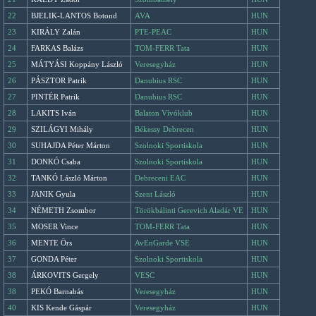
22
BJELIK-LANTOS Botond
AVA
HUN
23
KIRÁLY Zalán
PTE-PEAC
HUN
24
FARKAS Balázs
TOM-FERR Tata
HUN
25
MÁTYÁSI Koppány László
Veresegyház
HUN
26
PÁSZTOR Patrik
Danubius RSC
HUN
27
PINTÉR Patrik
Danubius RSC
HUN
28
LAKITS Iván
Balaton Vívóklub
HUN
29
SZILÁGYI Mihály
Békessy Debrecen
HUN
30
SUHAJDA Péter Márton
Szolnoki Sportiskola
HUN
31
DONKÓ Csaba
Szolnoki Sportiskola
HUN
32
TANKÓ László Márton
Debreceni EAC
HUN
33
JANIK Gyula
Szent László
HUN
34
NÉMETH Zsombor
Törökbálinti Gerevich Aladár VE
HUN
35
MOSER Vince
TOM-FERR Tata
HUN
36
MENTE Örs
AvEnGarde VSE
HUN
37
GONDA Péter
Szolnoki Sportiskola
HUN
38
ÁRKOVITS Gergely
VESC
HUN
38
PEKÓ Barnabás
Veresegyház
HUN
40
KIS Kende Gáspár
Veresegyház
HUN