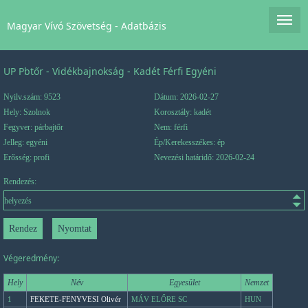
Magyar Vívó Szövetség - Adatbázis
UP Pbtőr - Vidékbajnokság - Kadét Férfi Egyéni
Nyilv.szám: 9523
Dátum: 2026-02-27
Hely: Szolnok
Korosztály: kadét
Fegyver: párbajtőr
Nem: férfi
Jelleg: egyéni
Ép/Kerekesszékes: ép
Erősség: profi
Nevezési határidő: 2026-02-24
Rendezés:
Végeredmény:
Hely
Név
Egyesület
Nemzet
1
FEKETE-FENYVESI Olivér
MÁV ELŐRE SC
HUN