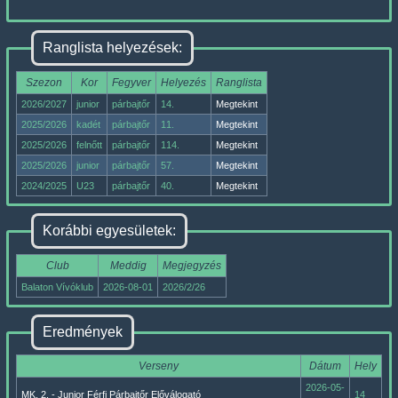
Ranglista helyezések:
Szezon
Kor
Fegyver
Helyezés
Ranglista
2026/2027
junior
párbajtőr
14.
Megtekint
2025/2026
kadét
párbajtőr
11.
Megtekint
2025/2026
felnőtt
párbajtőr
114.
Megtekint
2025/2026
junior
párbajtőr
57.
Megtekint
2024/2025
U23
párbajtőr
40.
Megtekint
Korábbi egyesületek:
Club
Meddig
Megjegyzés
Balaton Vívóklub
2026-08-01
2026/2/26
Eredmények
Verseny
Dátum
Hely
2026-05-
MK. 2. - Junior Férfi Párbajtőr Előválogató
14