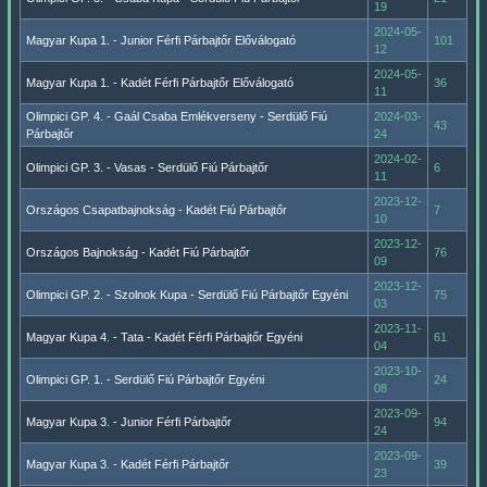
19
2024-05-
Magyar Kupa 1. - Junior Férfi Párbajtőr Előválogató
101
12
2024-05-
Magyar Kupa 1. - Kadét Férfi Párbajtőr Előválogató
36
11
Olimpici GP. 4. - Gaál Csaba Emlékverseny - Serdülő Fiú
2024-03-
43
Párbajtőr
24
2024-02-
Olimpici GP. 3. - Vasas - Serdülő Fiú Párbajtőr
6
11
2023-12-
Országos Csapatbajnokság - Kadét Fiú Párbajtőr
7
10
2023-12-
Országos Bajnokság - Kadét Fiú Párbajtőr
76
09
2023-12-
Olimpici GP. 2. - Szolnok Kupa - Serdülő Fiú Párbajtőr Egyéni
75
03
2023-11-
Magyar Kupa 4. - Tata - Kadét Férfi Párbajtőr Egyéni
61
04
2023-10-
Olimpici GP. 1. - Serdülő Fiú Párbajtőr Egyéni
24
08
2023-09-
Magyar Kupa 3. - Junior Férfi Párbajtőr
94
24
2023-09-
Magyar Kupa 3. - Kadét Férfi Párbajtőr
39
23