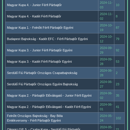
2024-11-
Magyar Kupa 4. - Junior Férfi Párbajtőr
10
03
2024-11-
Magyar Kupa 4. - Kadét Férfi Párbajtőr
8
02
2024-10-
Magyar Kupa 1. - Felnőtt Férfi Párbajtőr Egyéni
87
19
2024-10-
Budapest Bajnokság - Kadét EFC - Férfi Párbajtőr Egyéni
79
12
2024-09-
Magyar Kupa 3. - Junior Férfi Párbajtőr Egyéni
92
29
2024-09-
Magyar Kupa 3. - Kadét Férfi Párbajtőr Egyéni
53
28
2024-06-
Serdülő Fiú Párbajtőr Országos Csapatbajnokság
2
28
2024-06-
Serdülő Fiú Párbajtőr Országos Egyéni Bajnokság
23
27
2024-06-
Magyar Kupa 2. - Párbajtőr Előválogató - Junior Férfi Egyéni
35
02
2024-06-
Magyar Kupa 2. - Párbajtőr Előválogató - Kadét Férfi Egyéni
41
01
Felnőtt Országos Bajnokság - Bay Béla
2024-05-
102
Emlékverseny - Férfi Párbajtőr Egyéni
24
2024-05-
Olimpici GP. 5. - Csaba Kupa - Serdülő Fiú Párbajtőr
21