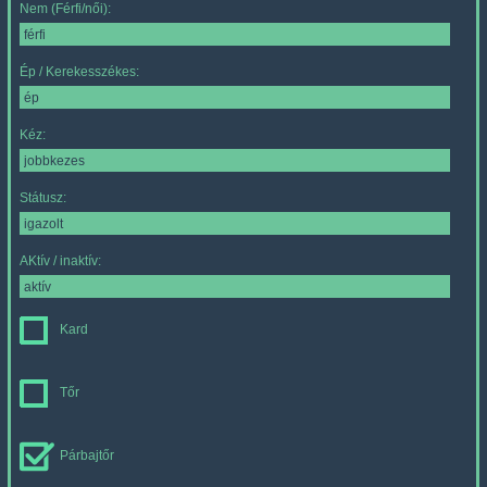
Nem (Férfi/női):
Ép / Kerekesszékes:
Kéz:
Státusz:
AKtív / inaktív:
Kard
Tőr
Párbajtőr