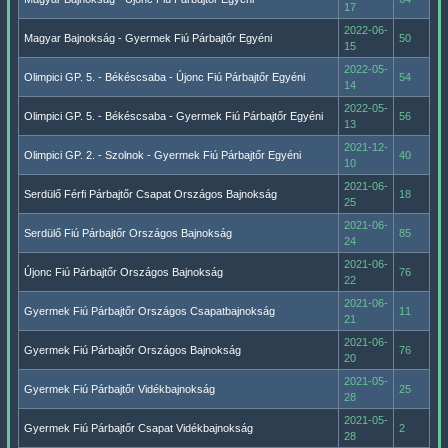
17
2022-06-
Magyar Bajnokság - Gyermek Fiú Párbajtőr Egyéni
50
15
2022-05-
Olimpici GP. 5. - Békéscsaba - Újonc Fiú Párbajtőr Egyéni
54
14
2022-05-
Olimpici GP. 5. - Békéscsaba - Gyermek Fiú Párbajtőr Egyéni
56
13
2021-12-
Olimpici GP. 2. - Szolnok - Gyermek Fiú Párbajtőr Egyéni
40
10
2021-06-
Serdülő Férfi Párbajtőr Csapat Országos Bajnokság
18
25
2021-06-
Serdülő Fiú Párbajtőr Országos Bajnokság
85
24
2021-06-
Újonc Fiú Párbajtőr Országos Bajnokság
76
22
2021-06-
Gyermek Fiú Párbajtőr Országos Csapatbajnokság
11
21
2021-06-
Gyermek Fiú Párbajtőr Országos Bajnokság
76
20
2021-05-
Gyermek Fiú Párbajtőr Vidékbajnokság
25
28
2021-05-
Gyermek Fiú Párbajtőr Csapat Vidékbajnokság
2
28