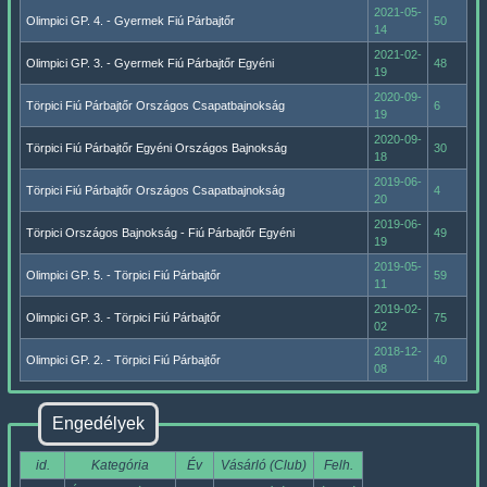
2021-05-
Olimpici GP. 4. - Gyermek Fiú Párbajtőr
50
14
2021-02-
Olimpici GP. 3. - Gyermek Fiú Párbajtőr Egyéni
48
19
2020-09-
Törpici Fiú Párbajtőr Országos Csapatbajnokság
6
19
2020-09-
Törpici Fiú Párbajtőr Egyéni Országos Bajnokság
30
18
2019-06-
Törpici Fiú Párbajtőr Országos Csapatbajnokság
4
20
2019-06-
Törpici Országos Bajnokság - Fiú Párbajtőr Egyéni
49
19
2019-05-
Olimpici GP. 5. - Törpici Fiú Párbajtőr
59
11
2019-02-
Olimpici GP. 3. - Törpici Fiú Párbajtőr
75
02
2018-12-
Olimpici GP. 2. - Törpici Fiú Párbajtőr
40
08
Engedélyek
id.
Kategória
Év
Vásárló (Club)
Felh.