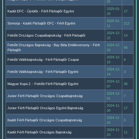
05
2025-01-
Kadét EFC - Újvidék - Férfi Párbajtőr Egyéni
17
25
2025-01-
Somorja - Kadét Párbajtőr EFC - Férfi Egyéni
212
11
2024-12-
Felnőtt Országos Csapatbajnokság - Férfi Párbajtőr
14
22
Felnőtt Országos Bajnokság - Bay Béla Emlékverseny - Férfi
2024-12-
56
Párbajtőr
20
2024-12-
Felnőtt Vidékbajnokság - Férfi Párbajtőr Csapat
6
15
2024-12-
Felnőtt Vidékbajnokság - Férfi Párbajtőr Egyéni
3
14
2024-12-
Magyar Kupa 2. - Felnőtt Férfi Párbajtőr Egyéni
36
07
2024-12-
Junior Férfi Párbajtőr Országos Csapatbajnokság
7
01
2024-11-
Junior Férfi Párbajtőr Országos Egyéni Bajnokság
17
30
2024-11-
Kadét Férfi Párbajtőr Országos Csapatbajnokság
5
24
2024-11-
Kadét Férfi Párbajtőr Országos Bajnokság
11
23