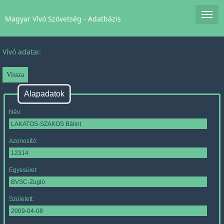
Magyar Vívó Szövetség - Adatbázis
Vívó adatai:
Alapadatok
Név:
Azonosító:
Egyesület:
Született: