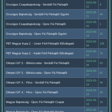
2023-06-
Országos Csapatbajnokság - Serdülő Fiú Párbajtőr
8
22
2023-06-
Országos Bajnokság - Serdülő Fiú Párbajtőr Egyéni
45
21
2023-06-
Országos Csapatbajnokság - Újonc Fiú Párbajtőr
1
20
2023-06-
Országos Bajnokság - Újonc Fiú Párbajtőr Egyéni
25
19
2023-06-
PBT Magyar Kupa 2. - Junior Férfi Párbajtőr Előválogató
105
04
2023-06-
PBT Magyar Kupa 2. - Kadét Férfi Párbajtőr Előválogató
76
03
2023-05-
Olimpici GP. 5. - Békéscsaba - Serdülő Fiú Párbajtőr
63
28
2023-05-
Olimpici GP. 5. - Békéscsaba - Újonc Fiú Párbajtőr
81
27
2023-03-
Olimpici GP. 4. - Pécs - Serdülő Fiú Párbajtőr
48
19
2023-03-
Olimpici GP. 4. - Pécs - Újonc Fiú Párbajtőr
26
18
2022-06-
Magyar Bajnokság - Újonc Fiú Párbajtőr Csapat
16
18
2022-06-
Magyar Bajnokság - Újonc Fiú Párbajtőr Egyéni
64