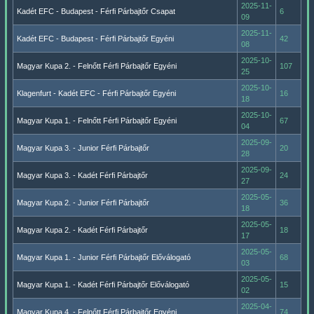
2025-11-
Kadét EFC - Budapest - Férfi Párbajtőr Csapat
6
09
2025-11-
Kadét EFC - Budapest - Férfi Párbajtőr Egyéni
42
08
2025-10-
Magyar Kupa 2. - Felnőtt Férfi Párbajtőr Egyéni
107
25
2025-10-
Klagenfurt - Kadét EFC - Férfi Párbajtőr Egyéni
16
18
2025-10-
Magyar Kupa 1. - Felnőtt Férfi Párbajtőr Egyéni
67
04
2025-09-
Magyar Kupa 3. - Junior Férfi Párbajtőr
20
28
2025-09-
Magyar Kupa 3. - Kadét Férfi Párbajtőr
24
27
2025-05-
Magyar Kupa 2. - Junior Férfi Párbajtőr
36
18
2025-05-
Magyar Kupa 2. - Kadét Férfi Párbajtőr
18
17
2025-05-
Magyar Kupa 1. - Junior Férfi Párbajtőr Előválogató
68
03
2025-05-
Magyar Kupa 1. - Kadét Férfi Párbajtőr Előválogató
15
02
2025-04-
Magyar Kupa 4. - Felnőtt Férfi Párbajtőr Egyéni
74