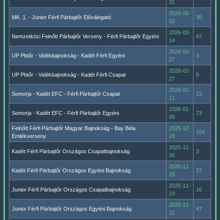
31
2026-05-
MK. 1. - Junior Férfi Párbajtőr Előválogató
30
02
2026-03-
Nemzetközi Felnőtt Párbajtőr Verseny - Férfi Párbajtőr Egyéni
47
14
2026-02-
UP Pbtőr - Vidékbajnokság - Kadét Férfi Egyéni
3
27
2026-02-
UP Pbtőr - Vidékbajnokság - Kadét Férfi Csapat
5
27
2026-01-
Somorja - Kadét EFC - Férfi Párbajtőr Csapat
13
11
2026-01-
Somorja - Kadét EFC - Férfi Párbajtőr Egyéni
73
09
Felnőtt Férfi Párbajtőr Magyar Bajnokság - Bay Béla
2025-12-
104
Emlékverseny
19
2025-11-
Kadét Férfi Párbajtőr Országos Csapatbajnokság
3
30
2025-11-
Kadét Férfi Párbajtőr Országos Egyéni Bajnokság
27
29
2025-11-
Junior Férfi Párbajtőr Országos Csapatbajnokság
16
23
2025-11-
Junior Férfi Párbajtőr Országos Egyéni Bajnokság
47
22