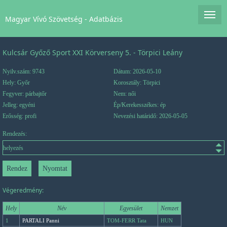
Magyar Vívó Szövetség - Adatbázis
Kulcsár Győző Sport XXI Körverseny 5. - Törpici Leány
Nyilv.szám: 9743
Dátum: 2026-05-10
Hely: Győr
Korosztály: Törpici
Fegyver: párbajtőr
Nem: női
Jelleg: egyéni
Ép/Kerekesszékes: ép
Erősség: profi
Nevezési határidő: 2026-05-05
Rendezés:
Végeredmény:
Hely
Név
Egyesület
Nemzet
1
PARTALI Panni
TOM-FERR Tata
HUN