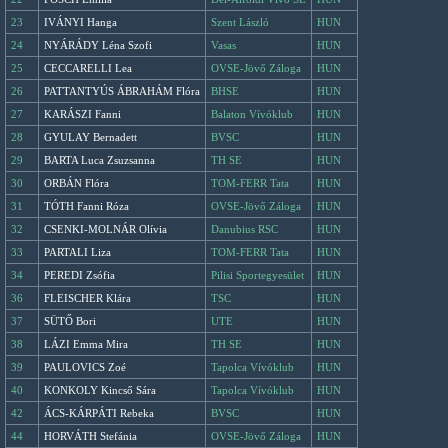
23
IVÁNYI Hanga
Szent László
HUN
24
NYÁRÁDY Léna Szofi
Vasas
HUN
25
CECCARELLI Lea
OVSE-Jövő Záloga
HUN
26
PATTANTYÚS ÁBRAHÁM Flóra
BHSE
HUN
27
KARÁSZI Fanni
Balaton Vívóklub
HUN
28
GYULAY Bernadett
BVSC
HUN
29
BARTA Luca Zsuzsanna
TH SE
HUN
30
ORBÁN Flóra
TOM-FERR Tata
HUN
31
TÓTH Fanni Róza
OVSE-Jövő Záloga
HUN
32
CSENKI-MOLNÁR Olívia
Danubius RSC
HUN
33
PARTALI Liza
TOM-FERR Tata
HUN
34
PEREDI Zsófia
Pilisi Sportegyesület
HUN
36
FLEISCHER Klára
TSC
HUN
37
SÜTŐ Bori
UTE
HUN
38
LÁZI Emma Mira
TH SE
HUN
39
PAULOVICS Zoé
Tapolca Vívóklub
HUN
40
KONKOLY Kincső Sára
Tapolca Vívóklub
HUN
42
ÁCS-KÁRPÁTI Rebeka
BVSC
HUN
44
HORVÁTH Stefánia
OVSE-Jövő Záloga
HUN