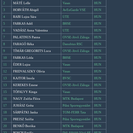
2
MÁTÉ Lelle
Vasas
HUN
3
HORVÁTH Abigél
AvEnGarde VSE
HUN
4
RABI Lujza Sára
UTE
HUN
5
FARKAS Adél
BHSE
HUN
6
VADÁSZ Anna Valentina
UTE
HUN
7
PALATINUS Panna
OVSE-Jövő Záloga
HUN
8
FARAGÓ Réka
Danubius RSC
HUN
9
TÍMÁR GREGORITS Luca
OVSE-Jövő Záloga
HUN
10
FARKAS Léda
BHSE
HUN
11
ÉDER Lujza
Vasas
HUN
12
FRIDVALSZKY Olívia
Vasas
HUN
13
KAJTOR Imola
BVSC
HUN
13
KEREKES Emese
OVSE-Jövő Záloga
HUN
15
TÓFALVY Kinga
Vasas
HUN
16
NAGY Zsófia Flóra
MTK Budapest
HUN
17
JUHÁSZ Gréta
Pilisi Sportegyesület
HUN
18
SÁRPÁTKI Janka
TOM-FERR Tata
HUN
19
PREISZ Szófia
Pilisi Sportegyesület
HUN
20
BENKŐ Boróka
MTK Budapest
HUN
22
POSCH Emilía
Dél-Alföldi Vívó SE
HUN