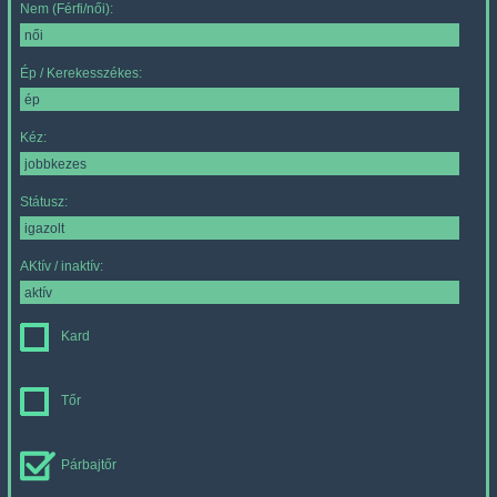
Nem (Férfi/női):
Ép / Kerekesszékes:
Kéz:
Státusz:
AKtív / inaktív:
Kard
Tőr
Párbajtőr