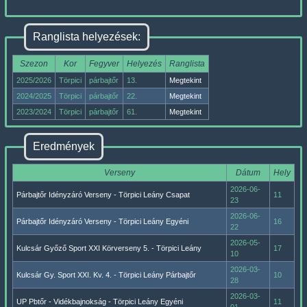
Ranglista helyezések:
Szezon
Kor
Fegyver
Helyezés
Ranglista
2025/2026
Törpici
párbajtőr
13.
Megtekint
2024/2025
Törpici
párbajtőr
22.
Megtekint
2023/2024
Törpici
párbajtőr
61.
Megtekint
Eredmények
Verseny
Dátum
Hely
2026-06-
Párbajtőr Idényzáró Verseny - Törpici Leány Csapat
11
23
2026-06-
Párbajtőr Idényzáró Verseny - Törpici Leány Egyéni
16
22
2026-05-
Kulcsár Győző Sport XXI Körverseny 5. - Törpici Leány
17
10
2026-03-
Kulcsár Gy. Sport XXI. Kv. 4. - Törpici Leány Párbajtőr
10
28
2026-03-
UP Pbtőr - Vidékbajnokság - Törpici Leány Egyéni
11