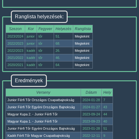
Ranglista helyezések:
Szezon
Kor
Fegyver
Helyezés
Ranglista
2023/2024
junior
tőr
51.
Megtekint
2022/2023
junior
tőr
68.
Megtekint
2022/2023
kadét
tőr
26.
Megtekint
2021/2022
kadét
tőr
46.
Megtekint
2020/2021
kadét
tőr
64.
Megtekint
Eredmények
Verseny
Dátum
Hely
Junior Férfi Tőr Országos Csapatbajnokság
2024-01-28
7
Junior Férfi Tőr Egyéni Országos Bajnokság
2024-01-27
43
Magyar Kupa 2. - Junior Férfi Tőr
2023-09-24
44
Magyar Kupa 1. - Junior Férfi Tőr
2023-09-23
40
Junior Férfi Tőr Egyéni Országos Bajnokság
2023-01-28
51
Kadét Férfi Tőr Magyar Csapatbajnokság
2022-12-11
9