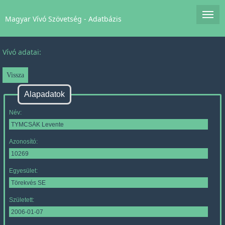
Magyar Vívó Szövetség - Adatbázis
Vívó adatai:
Alapadatok
Név:
Azonosító:
Egyesület:
Született: