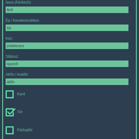
Nem (Férfi/női):
Ép / Kerekesszékes:
Kéz:
Státusz:
AKtív / inaktív:
Kard
Tőr
Párbajtőr