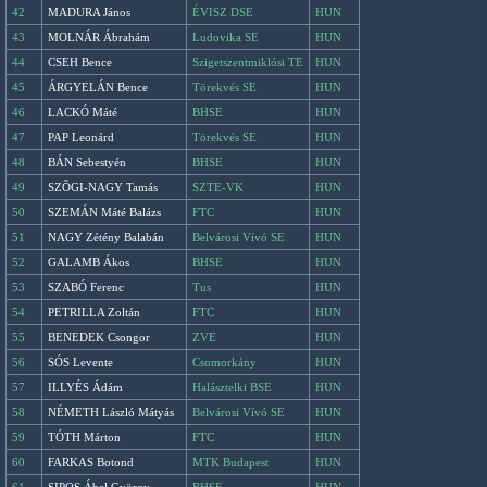
42
MADURA János
ÉVISZ DSE
HUN
43
MOLNÁR Ábrahám
Ludovika SE
HUN
44
CSEH Bence
Szigetszentmiklósi TE
HUN
45
ÁRGYELÁN Bence
Törekvés SE
HUN
46
LACKÓ Máté
BHSE
HUN
47
PAP Leonárd
Törekvés SE
HUN
48
BÁN Sebestyén
BHSE
HUN
49
SZÖGI-NAGY Tamás
SZTE-VK
HUN
50
SZEMÁN Máté Balázs
FTC
HUN
51
NAGY Zétény Balabán
Belvárosi Vívó SE
HUN
52
GALAMB Ákos
BHSE
HUN
53
SZABÓ Ferenc
Tus
HUN
54
PETRILLA Zoltán
FTC
HUN
55
BENEDEK Csongor
ZVE
HUN
56
SÓS Levente
Csomorkány
HUN
57
ILLYÉS Ádám
Halásztelki BSE
HUN
58
NÉMETH László Mátyás
Belvárosi Vívó SE
HUN
59
TÓTH Márton
FTC
HUN
60
FARKAS Botond
MTK Budapest
HUN