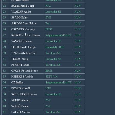
22
BÓNIS Márk Lotár
FTC
HUN
23
VLADÁR Ádám
Ludovika SE
HUN
23
SZABÓ Bálint
ZVE
HUN
25
ASZÓDI Ákos Tibor
Tus
HUN
26
OROVECZ Gergely
BHSE
HUN
27
KOSZTOLÁNYI Hunor
Szigetszentmiklósi TE
HUN
28
VASVÁRI Bence
Ludovika SE
HUN
29
TÓTH László Gergő
Halásztelki BSE
HUN
30
TYMCSÁK Levente
Törekvés SE
HUN
31
TERDY Márk
Ludovika SE
HUN
32
FEHÉR Flórián
Törekvés SE
HUN
33
GRÓSZ Roland Bence
BHSE
HUN
35
KEREKES András
SZTE-VK
HUN
36
ŐZ Balázs
Szigetszentmiklósi TE
HUN
37
BOSKÓ Kornél
UTE
HUN
38
SZEDLECZKI Bence
Ludovika SE
HUN
39
MOÓR Sámuel
ZVE
HUN
40
SZABÓ Bence
ZVE
HUN
41
LACZÓ András
Törekvés SE
HUN