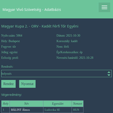
Magyar Vívó Szövetség - Adatbázis
Magyar Kupa 2. - ORV - Kadét Férfi Tőr Egyéni
Nyilv.szám: 5964
Dátum: 2021-10-30
Hely: Budapest
Korosztály: kadét
Fegyver: tőr
Nem: férfi
Jelleg: egyéni
Ép/Kerekesszékes: ép
Erősség: profi
Nevezési határidő: 2021-10-28
Rendezés:
Végeredmény:
Hely
Név
Egyesület
Nemzet
1
BÁLINT Álmos
Ludovika SE
HUN