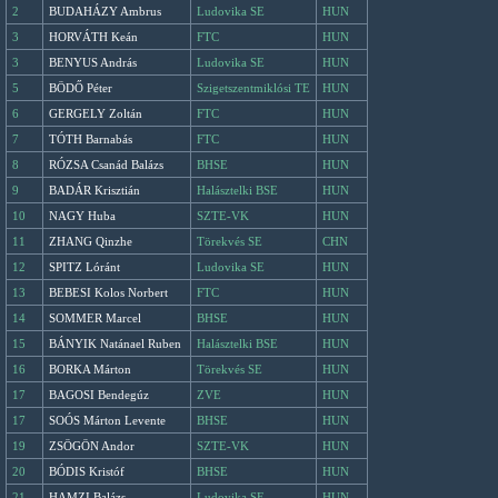
2
BUDAHÁZY Ambrus
Ludovika SE
HUN
3
HORVÁTH Keán
FTC
HUN
3
BENYUS András
Ludovika SE
HUN
5
BÖDŐ Péter
Szigetszentmiklósi TE
HUN
6
GERGELY Zoltán
FTC
HUN
7
TÓTH Barnabás
FTC
HUN
8
RÓZSA Csanád Balázs
BHSE
HUN
9
BADÁR Krisztián
Halásztelki BSE
HUN
10
NAGY Huba
SZTE-VK
HUN
11
ZHANG Qinzhe
Törekvés SE
CHN
12
SPITZ Lóránt
Ludovika SE
HUN
13
BEBESI Kolos Norbert
FTC
HUN
14
SOMMER Marcel
BHSE
HUN
15
BÁNYIK Natánael Ruben
Halásztelki BSE
HUN
16
BORKA Márton
Törekvés SE
HUN
17
BAGOSI Bendegúz
ZVE
HUN
17
SOÓS Márton Levente
BHSE
HUN
19
ZSÖGÖN Andor
SZTE-VK
HUN
20
BÓDIS Kristóf
BHSE
HUN
21
HAMZI Balázs
Ludovika SE
HUN