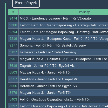
Eredmények
id.
Verseny
9474
MK 3. - Eurofence League - Férfi Tőr Válogató
9300
Felnőtt Férfi Tőr Csapatbajnokság - Hátszegi-Hatz Józse
9294
Felnőtt Férfi Tőr Magyar Bajnokság - Hátszegi-Hatz Józs
9219
Magyar Kupa 1. - Budapest Kupa - Felnőtt Férfi Tőr Válo
9177
Somorja - Felnőtt Férfi Tőr Szatelit Verseny
9137
Temesvár - Férfi Tőr Szatelit Verseny
8961
Magyar Kupa 3. - Felnőtt-U23 EFC - Budapest - Férfi Tőr
8619
Zágráb - Junior Férfi Tőr Egyéni Vk.
8503
Magyar Kupa 4. - Junior Férfi Tőr
8557
Heraklion - Junior Férfi Tőr Csapat Vk.
8556
Heraklion - Junior Férfi Tőr Egyéni Vk.
8479
Magyar Kupa 3. - Junior Férfi Tőr
8403
Felnőtt Országos Csapatbajnokság - Férfi Tőr
8397
Felnőtt Országos Bajnokság - Hátszegi-Hatz József Emlék