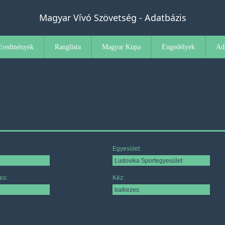
Magyar Vívó Szövetség - Adatbázis
Eredmények
Ranglista
Magyar Kupa
Engedélyek
Ad
Egyesület:
es:
Kéz: