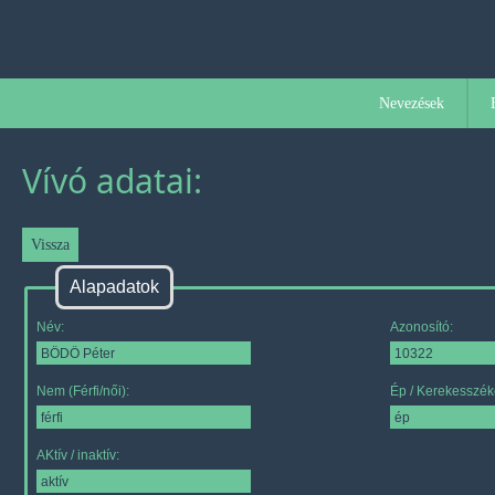
Nevezések
Vívó adatai:
Alapadatok
Név:
Azonosító:
Nem (Férfi/női):
Ép / Kerekesszék
AKtív / inaktív: