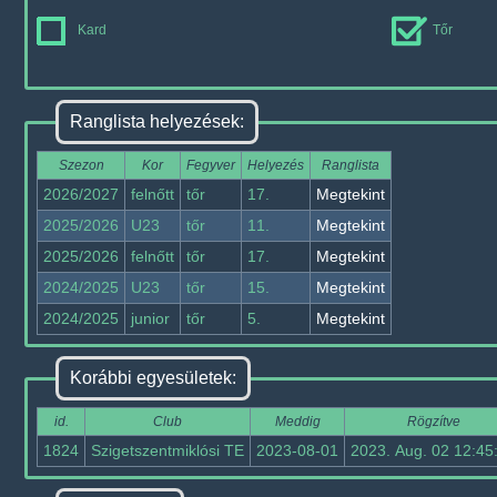
Kard
Tőr
Ranglista helyezések:
Szezon
Kor
Fegyver
Helyezés
Ranglista
2026/2027
felnőtt
tőr
17.
Megtekint
2025/2026
U23
tőr
11.
Megtekint
2025/2026
felnőtt
tőr
17.
Megtekint
2024/2025
U23
tőr
15.
Megtekint
2024/2025
junior
tőr
5.
Megtekint
Korábbi egyesületek:
id.
Club
Meddig
Rögzítve
1824
Szigetszentmiklósi TE
2023-08-01
2023. Aug. 02 12:45