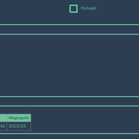
Párbajtőr
Megjegyzés
:42
2023/2/5