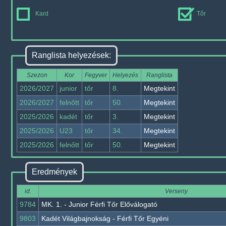
Kard
Tőr
Ranglista helyezések:
Szezon
Kor
Fegyver
Helyezés
Ranglista
2026/2027
junior
tőr
8.
Megtekint
2026/2027
felnőtt
tőr
50.
Megtekint
2025/2026
kadét
tőr
3.
Megtekint
2025/2026
U23
tőr
34.
Megtekint
2025/2026
felnőtt
tőr
50.
Megtekint
Eredmények
id.
Verseny
9784
MK. 1. - Junior Férfi Tőr Előválogató
9803
Kadét Világbajnokság - Férfi Tőr Egyéni