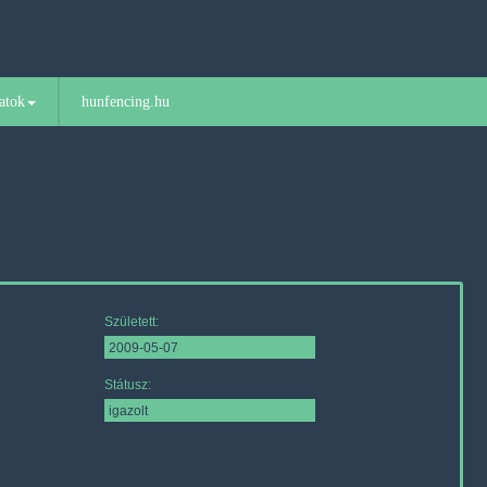
atok
hunfencing.hu
Született:
Státusz: