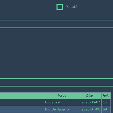
Párbajtőr
Város
Dátum
Hely
Budapest
2026-06-07
14
Rio De Janeiro
2026-04-05
58