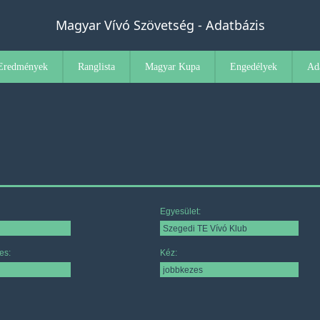
Magyar Vívó Szövetség - Adatbázis
Eredmények
Ranglista
Magyar Kupa
Engedélyek
Ad
Egyesület:
es:
Kéz: