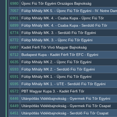
6980
Újonc Fiú Tőr Egyéni Országos Bajnokság
7057
Fülöp Mihály MK 5. - Újonc Fiú Tőr Egyéni - IV. Notre D
6901
Fülöp Mihály MK. 4. - Csaba Kupa - Újonc Fiú Tőr
6899
Fülöp Mihály MK. 4. - Csaba Kupa - Serdülő Fiú Tőr
6774
Fülöp Mihály MK. 3. - Serdülő Fiú Tőr Egyéni
6772
Fülöp Mihály MK. 3. - Újonc Fiú Tőr Egyéni
6687
Kadét Férfi Tőr Vívó Magyar Bajnokság
6712
Budapest Kupa - Kadét Férfi Tőr EFC - Egyéni
6635
Fülöp Mihály MK 2. - Újonc Fiú Tőr Egyéni
6593
Fülöp Mihály MK 2. - Serdülő Fiú Tőr Egyéni
6591
Fülöp Mihály MK 1. - Újonc Fiú Tőr Egyéni
6595
Fülöp Mihály MK 1. - UTE - Serdülő Fiú Tőr Egyéni
6572
PBT Magyar Kupa 3. - Kadét Férfi Tőr
6446
Utánpótlás Vidékbajnokság - Gyermek Fiú Tőr Egyéni
6449
Utánpótlás Vidékbajnokság - Gyermek Fiú Tőr Csapat
6451
Utánpótlás Vidékbajnokság - Serdülő Fiú Tőr Csapat