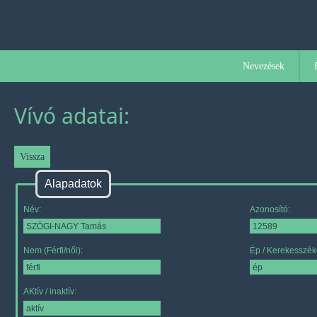
Nevezések
Vívó adatai:
Alapadatok
Név:
Azonosító:
Nem (Férfi/női):
Ép / Kerekesszék
AKtív / inaktív: