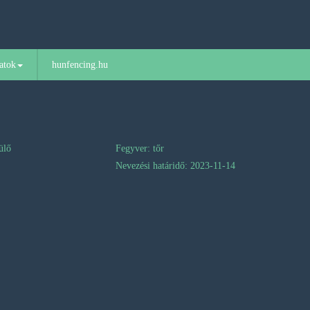
atok
hunfencing.hu
ülő
Fegyver: tőr
Nevezési határidő: 2023-11-14