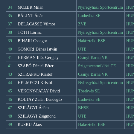
34
MÓZER Milán
Nyíregyházi Sportcentrum
HU
35
BÁLINT Ádám
Ludovika SE
HU
37
DELACASSE Vilmos
ZVE
HU
38
TÓTH Lőrinc
Nyíregyházi Sportcentrum
HU
39
BIHARI Csongor
Halásztelki BSE
HU
40
GÖMÖRI Dénes István
UTE
HU
41
HERMAN Illés Gergely
Csányi Barna VK
HU
41
SZABÓ Dániel Péter
Szigetszentmiklósi TE
HU
43
SZTRAPKÓ Kristóf
Csányi Barna VK
HU
44
HELMECZI Kristóf
Nyíregyházi Sportcentrum
HU
45
VÉKONY-PATAY Dávid
Törekvés SE
HU
46
KOLTAY Zalán Bendegúz
Ludovika SE
HU
47
SZILÁGYI Ádám
BHSE
HU
48
SZILÁGYI Zsigmond
UTE
HU
49
BUSKU Ákos
Halásztelki BSE
HU