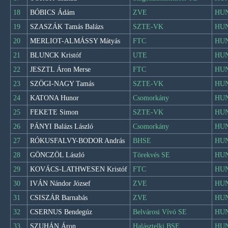
18
BÓBICS Ádám
ZVE
HU
19
SZASZÁK Tamás Balázs
SZTE-VK
HU
20
MERLIOT-ALMÁSSY Mátyás
FTC
HU
21
BLUNCK Kristóf
UTE
HU
22
JESZTL Áron Merse
FTC
HU
23
SZÖGI-NAGY Tamás
SZTE-VK
HU
24
KATONA Hunor
Csomorkány
HU
25
FEKETE Simon
SZTE-VK
HU
26
PÁNYI Balázs László
Csomorkány
HU
27
RÓKUSFALVY-BODOR András
BHSE
HU
28
GÖNCZÖL László
Törekvés SE
HU
29
KOVÁCS-LATHWESEN Kristóf
FTC
HU
30
IVÁN Nándor József
ZVE
HU
31
CSISZÁR Barnabás
ZVE
HU
32
CSERNUS Bendegúz
Belvárosi Vívó SE
HU
33
SZUHÁN Áron
Halásztelki BSE
HU