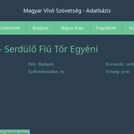
Magyar Vívó Szövetség - Adatbázis
Eredmények
Ranglista
Magyar Kupa
Engedélyek
Ad
- Serdülő Fiú Tőr Egyéni
Hely: Budapest
Korosztály: serd
Ép/Kerekesszékes: ép
Erősség: profi
et
Születési dátum