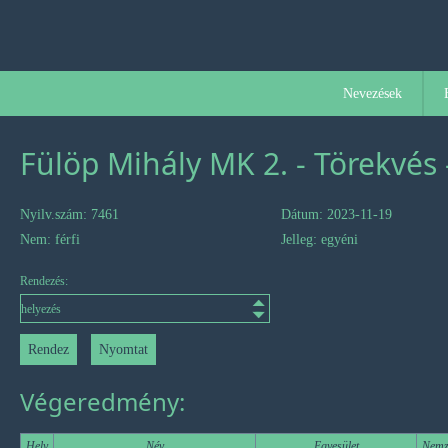
Nevezések
Fülöp Mihály MK 2. - Törekvés 
Nyilv.szám: 7461
Dátum: 2023-11-19
Nem: férfi
Jelleg: egyéni
Rendezés:
Végeredmény:
Hely
Név
Egyesület
Nemz