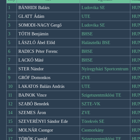
1
BÁNHIDI Balázs
Ludovika SE
HU
2
GLATT Ádám
UTE
HU
3
SOMODI-NAGY Gergő
Ludovika SE
HU
3
TÓTH Benjámin
BHSE
HU
5
LÁSZLÓ Ábel Előd
Halásztelki BSE
HU
6
RADICS Péter Ferenc
BHSE
HU
7
LACKÓ Máté
BHSE
HU
8
STER Nándor
Nyíregyházi Sportcentrum
HU
9
GRÓF Domonkos
ZVE
HU
10
LAKATOS Balázs András
UTE
HU
11
BAJNOK Vince
Szigetszentmiklósi TE
HU
12
SZABÓ Benedek
SZTE-VK
HU
14
SZEMES Áron
ZVE
HU
15
SZEVERÉNYI Sándor Ede
Törekvés SE
HU
16
MOLNÁR Csongor
Csomorkány
HU
17
TÖRÖK Csanád
Szigetszentmiklósi TE
HU