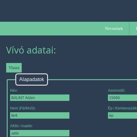
Nevezések
Vívó adatai:
Alapadatok
Név:
Azonosító:
Nem (Férfi/női):
Ép / Kerekesszék
AKtív / inaktív: