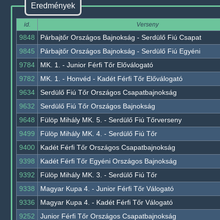
Eredmények
id.
Verseny
9848
Párbajtőr Országos Bajnokság - Serdülő Fiú Csapat
9845
Párbajtőr Országos Bajnokság - Serdülő Fiú Egyéni
9784
MK. 1. - Junior Férfi Tőr Előválogató
9782
MK. 1. - Honvéd - Kadét Férfi Tőr Előválogató
9634
Serdülő Fiú Tőr Országos Csapatbajnokság
9632
Serdülő Fiú Tőr Országos Bajnokság
9648
Fülöp Mihály MK. 5. - Serdülő Fiú Tőrverseny
9499
Fülöp Mihály MK. 4. - Serdülő Fiú Tőr
9400
Kadét Férfi Tőr Országos Csapatbajnokság
9398
Kadét Férfi Tőr Egyéni Országos Bajnokság
9392
Fülöp Mihály MK. 3. - Serdülő Fiú Tőr
9338
Magyar Kupa 4. - Junior Férfi Tőr Válogató
9336
Magyar Kupa 4. - Kadét Férfi Tőr Válogató
9252
Junior Férfi Tőr Országos Csapatbajnokság