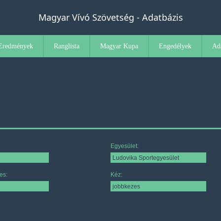
Magyar Vívó Szövetség - Adatbázis
Eredmények
Ranglista
Magyar Kupa
Engedélyek
Ad
Egyesület:
es:
Kéz: