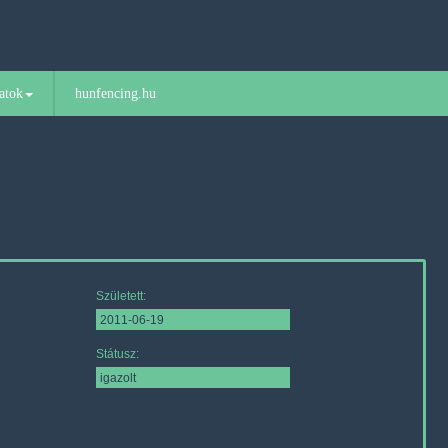
atok
hunfencing.hu
Született:
Státusz: