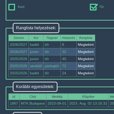
Kard
Tőr
Ranglista helyezések:
Szezon
Kor
Fegyver
Helyezés
Ranglista
2026/2027
kadét
tőr
8.
Megtekint
2026/2027
junior
tőr
32.
Megtekint
2025/2026
junior
tőr
40.
Megtekint
2025/2026
serdülő
párbajtőr
72.
Megtekint
2025/2026
kadét
tőr
24.
Megtekint
Korábbi egyesületek:
id.
Club
Meddig
Rögzítve
Me
1867
MTK Budapest
2023-08-01
2023. Aug. 02 13:16:32
20