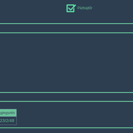
Párbajtőr
gjegyzés
23/2/48