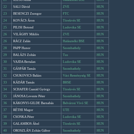
22
SALI Dávid
ZVE
HUN
23
BESENCZI Zsongor
FTC
HUN
24
KOVÁCS Áron
Törekvés SE
HUN
25
PILISI Botond
Ludovika SE
HUN
26
VILÁGHY Miklós
ZVE
HUN
26
RÁCZ Zalán
Halásztelki BSE
HUN
28
PAPP Hunor
Szombathely
HUN
29
BALÁZS Zoltán
Tus
HUN
30
VAJDA Bertalan
Ludovika SE
HUN
31
GÁSPÁR Tamás
Szombathely
HUN
32
CSUKOVICS Balázs
Váci Reménység SE
HUN
33
KÁDÁR Tamás
BHSE
HUN
34
SCHAFER Csanád György
Törekvés SE
HUN
35
JÁNOSA Levente Péter
Szombathely
HUN
36
KÁKONYI-GILDE Barnabás
Belvárosi Vívó SE
HUN
37
RÉTHI Magor
UTE
HUN
38
CSONKA Péter
Ludovika SE
HUN
39
GALAMBOS Ábel
Törekvés SE
HUN
40
OROSZLÁN Zoltán Gábor
Szombathely
HUN