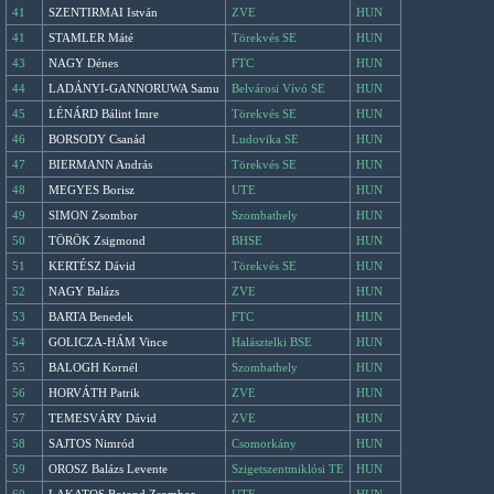
41
SZENTIRMAI István
ZVE
HUN
41
STAMLER Máté
Törekvés SE
HUN
43
NAGY Dénes
FTC
HUN
44
LADÁNYI-GANNORUWA Samu
Belvárosi Vívó SE
HUN
45
LÉNÁRD Bálint Imre
Törekvés SE
HUN
46
BORSODY Csanád
Ludovika SE
HUN
47
BIERMANN András
Törekvés SE
HUN
48
MEGYES Borisz
UTE
HUN
49
SIMON Zsombor
Szombathely
HUN
50
TÖRÖK Zsigmond
BHSE
HUN
51
KERTÉSZ Dávid
Törekvés SE
HUN
52
NAGY Balázs
ZVE
HUN
53
BARTA Benedek
FTC
HUN
54
GOLICZA-HÁM Vince
Halásztelki BSE
HUN
55
BALOGH Kornél
Szombathely
HUN
56
HORVÁTH Patrik
ZVE
HUN
57
TEMESVÁRY Dávid
ZVE
HUN
58
SAJTOS Nimród
Csomorkány
HUN
59
OROSZ Balázs Levente
Szigetszentmiklósi TE
HUN