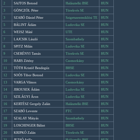
2
SAJTOS Botond
Halásztelki BSE
HUN
3
GÖNCZÖL Péter
Törekvés SE
HUN
3
SZABÓ Dániel Péter
Szigetszentmiklósi TE
HUN
5
BÁLINT Ádám
Ludovika SE
HUN
6
WEISZ Máté
UTE
HUN
7
LAJCSIK László
Szombathely
HUN
8
SPITZ Milán
Ludovika SE
HUN
9
CSERÉNYI Tamás
Törekvés SE
HUN
10
HARS Zétény
Csomorkány
HUN
11
TÓTH Kristóf Bendegúz
BHSE
HUN
12
SOÓS Tibor Botond
Ludovika SE
HUN
13
VARGA Vilmos
Csomorkány
HUN
14
JIROUSEK Ádám
Ludovika SE
HUN
15
SZILÁGYI Áron
Ludovika SE
HUN
16
KERTÉSZ Gergely Zalán
Halásztelki BSE
HUN
17
SZABÓ Levente
FTC
HUN
18
SZALAY Mátyás
Szombathely
HUN
19
LOSCHINGER Bálint
BHSE
HUN
20
KRIPKÓ Zalán
Törekvés SE
HUN
21
JEZSÓ Atilla
Halásztelki BSE
HUN