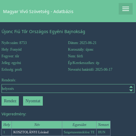
Magyar Vívó Szövetség - Adatbázis
Újonc Fiú Tőr Országos Egyéni Bajnokság
Nyilv.szám: 8753
Dátum: 2025-06-21
Hely: Fonyód
Korosztály: újonc
Fegyver: tőr
Nem: férfi
Jelleg: egyéni
Ép/Kerekesszékes: ép
Erősség: profi
Nevezési határidő: 2025-06-17
Rendezés:
Végeredmény:
Hely
Név
Egyesület
Nemzet
1
KOSZTOLÁNYI Lóránd
Szigetszentmiklósi TE
HUN