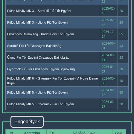
22
2025-02-
Fülöp Mihály MK 3. - Serdülő Fiú Tőr Egyéni
20
16
2025-02-
Fülöp Mihály MK 3. - Újonc Fiú Tőr Egyéni
23
15
2024-12-
Országos Bajnokság - Kadét Férfi Tőr Egyéni
55
14
2024-06-
Serdülő Fiú Tőr Országos Bajnokság
43
01
2024-05-
Újonc Fiú Tőr Egyéni Országos Bajnokság
23
11
2024-04-
Gyermek Fiú Tőr Országos Egyéni Bajnokság
28
27
Fülöp Mihály MK 6. - Gyermek Fiú Tőr Egyéni - V. Notre Dame
2024-03-
40
Kupa
08
2024-02-
Fülöp Mihály MK 5. - Újonc Fiú Tőr Egyéni
58
18
2024-02-
Fülöp Mihály MK 5. - Gyermek Fiú Tőr Egyéni
20
17
Engedélyek
id.
Kategória
Év
Vásárló (Club)
Felh.