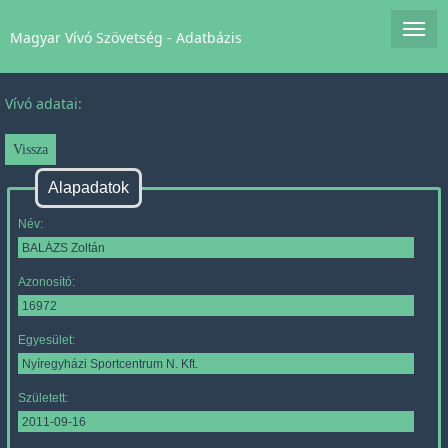
Magyar Vívó Szövetség - Adatbázis
Vívó adatai:
Alapadatok
Név:
Azonosító:
Egyesület:
Született: