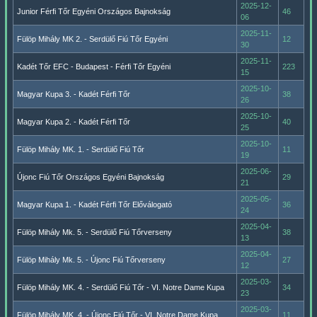
2025-12-
Junior Férfi Tőr Egyéni Országos Bajnokság
46
06
2025-11-
Fülöp Mihály MK 2. - Serdülő Fiú Tőr Egyéni
12
30
2025-11-
Kadét Tőr EFC - Budapest - Férfi Tőr Egyéni
223
15
2025-10-
Magyar Kupa 3. - Kadét Férfi Tőr
38
26
2025-10-
Magyar Kupa 2. - Kadét Férfi Tőr
40
25
2025-10-
Fülöp Mihály MK. 1. - Serdülő Fiú Tőr
11
19
2025-06-
Újonc Fiú Tőr Országos Egyéni Bajnokság
29
21
2025-05-
Magyar Kupa 1. - Kadét Férfi Tőr Előválogató
36
24
2025-04-
Fülöp Mihály Mk. 5. - Serdülő Fiú Tőrverseny
38
13
2025-04-
Fülöp Mihály Mk. 5. - Újonc Fiú Tőrverseny
27
12
2025-03-
Fülöp Mihály MK. 4. - Serdülő Fiú Tőr - VI. Notre Dame Kupa
34
23
2025-03-
Fülöp Mihály MK. 4. - Újonc Fiú Tőr - VI. Notre Dame Kupa
11