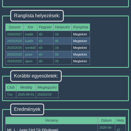
Ranglista helyezések:
Szezon
Kor
Fegyver
Helyezés
Ranglista
2026/2027
kadét
tőr
19.
Megtekint
2025/2026
kadét
tőr
46.
Megtekint
2025/2026
serdülő
tőr
19.
Megtekint
2025/2026
junior
tőr
55.
Megtekint
2024/2025
újonc
tőr
25.
Megtekint
Korábbi egyesületek:
Club
Meddig
Megjegyzés
Tus
2025-08-01
2025/2/19
Eredmények
Verseny
Dátum
Hely
2026-06-
MK. 1. - Junior Férfi Tőr Előválogató
47