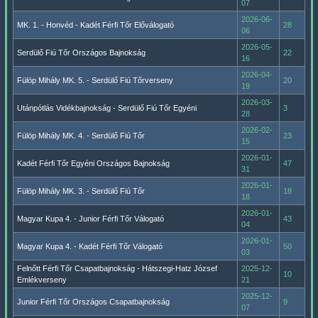
07
2026-06-
MK. 1. - Honvéd - Kadét Férfi Tőr Előválogató
28
06
2026-05-
Serdülő Fiú Tőr Országos Bajnokság
22
16
2026-04-
Fülöp Mihály MK. 5. - Serdülő Fiú Tőrverseny
20
19
2026-03-
Utánpótlás Vidékbajnokság - Serdülő Fiú Tőr Egyéni
3
28
2026-02-
Fülöp Mihály MK. 4. - Serdülő Fiú Tőr
23
15
2026-01-
Kadét Férfi Tőr Egyéni Országos Bajnokság
47
31
2026-01-
Fülöp Mihály MK. 3. - Serdülő Fiú Tőr
18
18
2026-01-
Magyar Kupa 4. - Junior Férfi Tőr Válogató
43
04
2026-01-
Magyar Kupa 4. - Kadét Férfi Tőr Válogató
50
03
Felnőtt Férfi Tőr Csapatbajnokság - Hátszegi-Hatz József
2025-12-
10
Emlékverseny
21
2025-12-
Junior Férfi Tőr Országos Csapatbajnokság
9
07