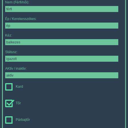
Nem (Férfi/női):
Ép / Kerekesszékes:
Kéz:
Státusz:
AKtív / inaktív:
Kard
Tőr
Párbajtőr