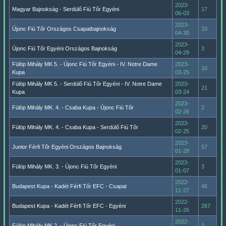
2023-
Magyar Bajnokság - Serdülő Fiú Tőr Egyéni
17
06-03
2023-
Újonc Fiú Tőr Országos Csapatbajnokság
10
04-30
2023-
Újonc Fiú Tőr Egyéni Országos Bajnokság
3
04-29
Fülöp Mihály MK 5. - Újonc Fiú Tőr Egyéni - IV. Notre Dame
2023-
10
Kupa
03-25
Fülöp Mihály MK 5. - Serdülő Fiú Tőr Egyéni - IV. Notre Dame
2023-
21
Kupa
03-24
2023-
Fülöp Mihály MK. 4. - Csaba Kupa - Újonc Fiú Tőr
2
02-26
2023-
Fülöp Mihály MK. 4. - Csaba Kupa - Serdülő Fiú Tőr
20
02-25
2023-
Junior Férfi Tőr Egyéni Országos Bajnokság
57
01-28
2023-
Fülöp Mihály MK. 3. - Újonc Fiú Tőr Egyéni
3
01-07
2022-
Budapest Kupa - Kadét Férfi Tőr EFC - Csapat
46
11-27
2022-
Budapest Kupa - Kadét Férfi Tőr EFC - Egyéni
267
11-26
2022-
Fülöp Mihály MK 2. - Újonc Fiú Tőr Egyéni
2