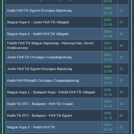
02-01
2026-
Kadét Férfi Tőr Egyéni Országos Bajnokság
17
01-31
2026-
Magyar Kupa 4. - Junior Férfi Tőr Válogató
23
01-04
2026-
Magyar Kupa 4. - Kadét Férfi Tőr Válogató
38
01-03
Felnőtt Férfi Tőr Magyar Bajnokság - Hátszegi-Hatz József
2025-
48
Emlékverseny
12-19
2025-
Junior Férfi Tőr Országos Csapatbajnokság
10
12-07
2025-
Junior Férfi Tőr Egyéni Országos Bajnokság
20
12-06
2025-
Kadét Férfi Párbajtőr Országos Csapatbajnokság
25
11-30
2025-
Magyar Kupa 1. - Budapest Kupa - Felnőtt Férfi Tőr Válogató
38
11-22
2025-
Kadét Tőr EFC - Budapest - Férfi Tőr Csapat
18
11-16
2025-
Kadét Tőr EFC - Budapest - Férfi Tőr Egyéni
85
11-15
2025-
Magyar Kupa 3. - Kadét Férfi Tőr
22
10-26