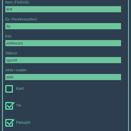
Nem (Férfi/női):
Ép / Kerekesszékes:
Kéz:
Státusz:
AKtív / inaktív:
Kard
Tőr
Párbajtőr