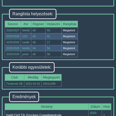
Ranglista helyezések:
Szezon
Kor
Fegyver
Helyezés
Ranglista
2026/2027
felnőtt
tőr
56.
Megtekint
2025/2026
U23
tőr
42.
Megtekint
2025/2026
kadét
tőr
17.
Megtekint
2025/2026
felnőtt
tőr
56.
Megtekint
2025/2026
junior
tőr
30.
Megtekint
Korábbi egyesületek:
Club
Meddig
Megjegyzés
Törekvés SE
2021-02-02
2021/1/89
Eredmények
Verseny
Dátum
Hely
2026-
Kadét Férfi Tőr Országos Csapatbajnokság
1