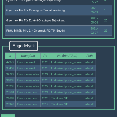
Újonc Fiú Tőr Egyéni Országos Bajnokság
49
05-22
2021-
Gyermek Fiú Tőr Országos Csapatbajnokság
1
05-09
2021-
Gyermek Fiú Tőr Egyéni Országos Bajnokság
23
05-08
2021-
Fülöp Mihály MK. 2. - Gyermek Fiú Tőr Egyéni
29
02-27
Engedélyek
id.
Kategória
Év
Vásárló (Club)
Felh.
42377
Éves - normál
2026
Ludovika Sportegyesület
állandó
38452
Éves - normál
2025
Ludovika Sportegyesület
állandó
34727
Éves - utánpótlás
2024
Ludovika Sportegyesület
állandó
31835
Éves - utánpótlás
2023
Ludovika Sportegyesület
állandó
28235
Éves - utánpótlás
2022
Ludovika Sportegyesület
állandó
25581
Éves - csemete
2021
Ludovika Sportegyesület
állandó
21689
Éves - csemete
2020
Törekvés SE
állandó
20943
Éves - csemete
2019
Törekvés SE
állandó