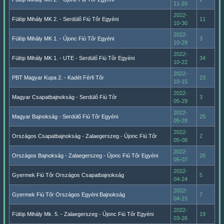
11-20
2022-
Fülöp Mihály MK 2. - Serdülő Fiú Tőr Egyéni
11
10-30
2022-
Fülöp Mihály MK 1. - Újonc Fiú Tőr Egyéni
3
10-29
2022-
Fülöp Mihály MK 1. - UTE - Serdülő Fiú Tőr Egyéni
34
10-22
2022-
PBT Magyar Kupa 2. - Kadét Férfi Tőr
23
10-15
2022-
Magyar Csapatbajnokság - Serdülő Fiú Tőr
3
05-29
2022-
Magyar Bajnokság - Serdülő Fiú Tőr Egyéni
25
05-28
2022-
Országos Csapatbajnokság - Zalaegerszeg - Újonc Fiú Tőr
2
05-08
2022-
Országos Bajnokság - Zalaegerszeg - Újonc Fiú Tőr Egyéni
26
05-07
2022-
Gyermek Fiú Tőr Országos Csapatbajnokság
5
04-24
2022-
Gyermek Fiú Tőr Országos Egyéni Bajnokság
7
04-23
2022-
Fülöp Mihály Mk. 5. - Zalaegerszeg - Újonc Fiú Tőr Egyéni
19
03-26