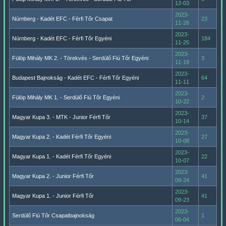
12-03
2023-
Nürnberg - Kadét EFC - Férfi Tőr Csapat
23
11-26
2023-
Nürnberg - Kadét EFC - Férfi Tőr Egyéni
184
11-25
2023-
Fülöp Mihály MK 2. - Törekvés - Serdülő Fiú Tőr Egyéni
3
11-19
2023-
Budapest Bajnokság - Kadét EFC - Férfi Tőr Egyéni
64
11-11
2023-
Fülöp Mihály MK 1. - Serdülő Fiú Tőr Egyéni
2
10-22
2023-
Magyar Kupa 3. - MTK - Junior Férfi Tőr
37
10-14
2023-
Magyar Kupa 2. - Kadét Férfi Tőr Egyéni
27
10-08
2023-
Magyar Kupa 1. - Kadét Férfi Tőr Egyéni
22
10-07
2023-
Magyar Kupa 2. - Junior Férfi Tőr
41
09-24
2023-
Magyar Kupa 1. - Junior Férfi Tőr
41
09-23
2023-
Serdülő Fiú Tőr Csapatbajnokság
1
06-04