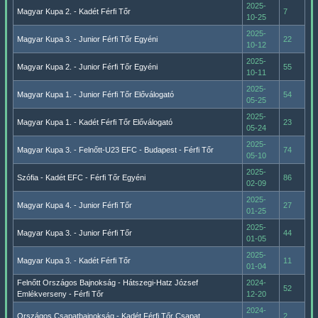
2025-
Magyar Kupa 2. - Kadét Férfi Tőr
7
10-25
2025-
Magyar Kupa 3. - Junior Férfi Tőr Egyéni
22
10-12
2025-
Magyar Kupa 2. - Junior Férfi Tőr Egyéni
55
10-11
2025-
Magyar Kupa 1. - Junior Férfi Tőr Előválogató
54
05-25
2025-
Magyar Kupa 1. - Kadét Férfi Tőr Előválogató
23
05-24
2025-
Magyar Kupa 3. - Felnőtt-U23 EFC - Budapest - Férfi Tőr
74
05-10
2025-
Szófia - Kadét EFC - Férfi Tőr Egyéni
86
02-09
2025-
Magyar Kupa 4. - Junior Férfi Tőr
27
01-25
2025-
Magyar Kupa 3. - Junior Férfi Tőr
44
01-05
2025-
Magyar Kupa 3. - Kadét Férfi Tőr
11
01-04
Felnőtt Országos Bajnokság - Hátszegi-Hatz József
2024-
52
Emlékverseny - Férfi Tőr
12-20
2024-
Országos Csapatbajnokság - Kadét Férfi Tőr Csapat
2