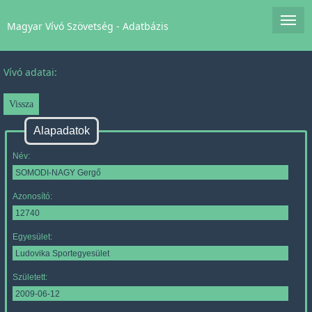
Magyar Vívó Szövetség - Adatbázis
Vívó adatai:
Alapadatok
Név:
Azonosító:
Egyesület:
Született: