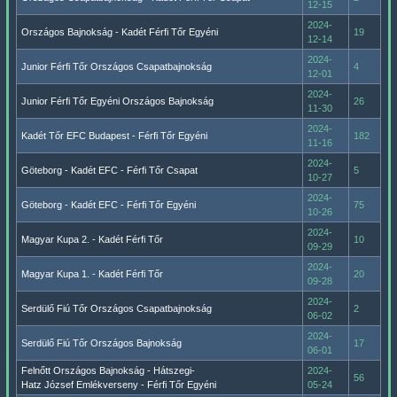
12-15
2024-
Országos Bajnokság - Kadét Férfi Tőr Egyéni
19
12-14
2024-
Junior Férfi Tőr Országos Csapatbajnokság
4
12-01
2024-
Junior Férfi Tőr Egyéni Országos Bajnokság
26
11-30
2024-
Kadét Tőr EFC Budapest - Férfi Tőr Egyéni
182
11-16
2024-
Göteborg - Kadét EFC - Férfi Tőr Csapat
5
10-27
2024-
Göteborg - Kadét EFC - Férfi Tőr Egyéni
75
10-26
2024-
Magyar Kupa 2. - Kadét Férfi Tőr
10
09-29
2024-
Magyar Kupa 1. - Kadét Férfi Tőr
20
09-28
2024-
Serdülő Fiú Tőr Országos Csapatbajnokság
2
06-02
2024-
Serdülő Fiú Tőr Országos Bajnokság
17
06-01
Felnőtt Országos Bajnokság - Hátszegi-
2024-
56
Hatz József Emlékverseny - Férfi Tőr Egyéni
05-24