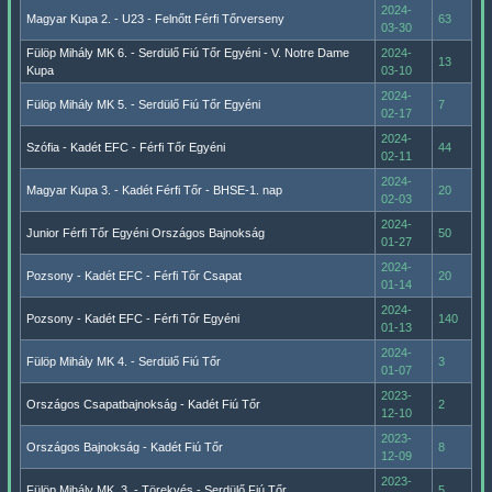
2024-
Magyar Kupa 2. - U23 - Felnőtt Férfi Tőrverseny
63
03-30
Fülöp Mihály MK 6. - Serdülő Fiú Tőr Egyéni - V. Notre Dame
2024-
13
Kupa
03-10
2024-
Fülöp Mihály MK 5. - Serdülő Fiú Tőr Egyéni
7
02-17
2024-
Szófia - Kadét EFC - Férfi Tőr Egyéni
44
02-11
2024-
Magyar Kupa 3. - Kadét Férfi Tőr - BHSE-1. nap
20
02-03
2024-
Junior Férfi Tőr Egyéni Országos Bajnokság
50
01-27
2024-
Pozsony - Kadét EFC - Férfi Tőr Csapat
20
01-14
2024-
Pozsony - Kadét EFC - Férfi Tőr Egyéni
140
01-13
2024-
Fülöp Mihály MK 4. - Serdülő Fiú Tőr
3
01-07
2023-
Országos Csapatbajnokság - Kadét Fiú Tőr
2
12-10
2023-
Országos Bajnokság - Kadét Fiú Tőr
8
12-09
2023-
Fülöp Mihály MK. 3. - Törekvés - Serdülő Fiú Tőr
5