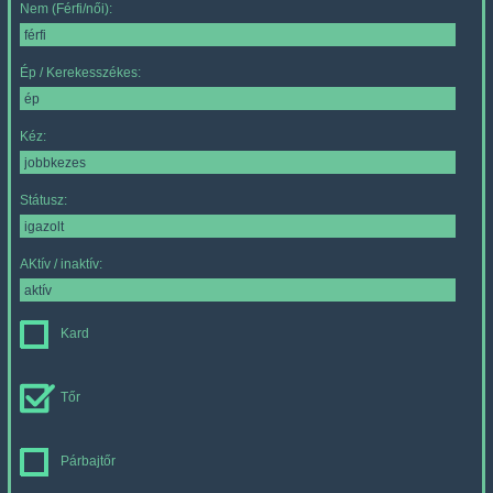
Nem (Férfi/női):
Ép / Kerekesszékes:
Kéz:
Státusz:
AKtív / inaktív:
Kard
Tőr
Párbajtőr