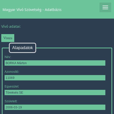
Magyar Vívó Szövetség - Adatbázis
Vívó adatai:
Alapadatok
Név:
Azonosító:
Egyesület:
Született: