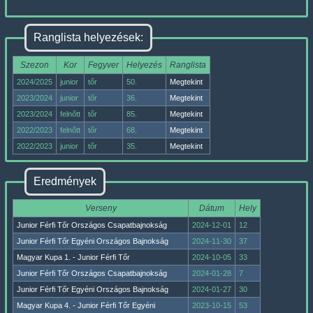
Ranglista helyezések:
Szezon
Kor
Fegyver
Helyezés
Ranglista
2024/2025
junior
tőr
50.
Megtekint
2023/2024
junior
tőr
36.
Megtekint
2023/2024
felnőtt
tőr
85.
Megtekint
2022/2023
felnőtt
tőr
68.
Megtekint
2022/2023
junior
tőr
35.
Megtekint
Eredmények
Verseny
Dátum
Hely
Junior Férfi Tőr Országos Csapatbajnokság
2024-12-01
12
Junior Férfi Tőr Egyéni Országos Bajnokság
2024-11-30
37
Magyar Kupa 1. - Junior Férfi Tőr
2024-10-05
33
Junior Férfi Tőr Országos Csapatbajnokság
2024-01-28
7
Junior Férfi Tőr Egyéni Országos Bajnokság
2024-01-27
30
Magyar Kupa 4. - Junior Férfi Tőr Egyéni
2023-10-15
53