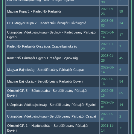
30
2023-09-
Magyar Kupa 3. - Kadét Női Párbajtőr
59
23
2023-06-
PBT Magyar Kupa 2. - Kadét Női Párbajtőr Előválogató
34
03
Utánpótlás Vidékbajnokság - Szolnok - Kadét Leány Párbajtőr
2023-04-
17
Egyéni
14
2023-01-
Kadét Női Párbajtőr Országos Csapatbajnokság
7
29
2023-01-
Kadét Női Párbajtőr Egyéni Országos Bajnokság
45
28
2022-06-
Magyar Bajnokság - Serdülő Leány Párbajtőr Csapat
6
14
2022-06-
Magyar Bajnokság - Serdülő Leány Párbajtőr Egyéni
54
13
Olimpici GP. 5. - Békéscsaba - Serdülő Leány Párbajtőr
2022-05-
65
Egyéni
15
2022-05-
Utánpótlás Vidékbajnokság - Serdülő Leány Párbajtőr Egyéni
14
01
2022-05-
Utánpótlás Vidékbajnokság - Serdülő Leány Párbajtőr Csapat
2
01
Olimpici GP. 1. - Hajdúhadház - Serdülő Leány Párbajtőr
2021-11-
71
Egyéni
14