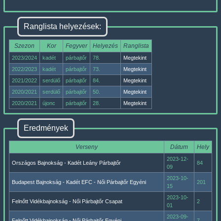
Ranglista helyezések:
Szezon
Kor
Fegyver
Helyezés
Ranglista
2023/2024
kadét
párbajtőr
78.
Megtekint
2022/2023
kadét
párbajtőr
73.
Megtekint
2021/2022
serdülő
párbajtőr
84.
Megtekint
2020/2021
serdülő
párbajtőr
50.
Megtekint
2020/2021
újonc
párbajtőr
28.
Megtekint
Eredmények
Verseny
Dátum
Hely
2023-12-
Országos Bajnokság - Kadét Leány Párbajtőr
84
09
2023-10-
Budapest Bajnokság - Kadét EFC - Női Párbajtőr Egyéni
201
15
2023-10-
Felnőtt Vidékbajnokság - Női Párbajtőr Csapat
2
01
2023-09-
Felnőtt Vidékbajnokság - Női Párbajtőr Egyéni
7