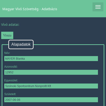
Magyar Vívó Szövetség - Adatbázis
Vívó adatai:
Alapadatok
Név:
Azonosító:
Egyesület:
Született: