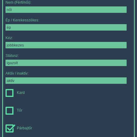
Nem (Férfi/női):
Ép / Kerekesszékes:
Kéz:
Státusz:
AKtív / inaktív:
Kard
Tőr
Párbajtőr