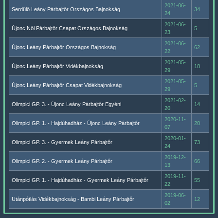
2021-06-
Serdülő Leány Párbajtőr Országos Bajnokság
34
24
2021-06-
Újonc Női Párbajtőr Csapat Országos Bajnokság
5
23
2021-06-
Újonc Leány Párbajtőr Országos Bajnokság
62
22
2021-05-
Újonc Leány Párbajtőr Vidékbajnokság
18
29
2021-05-
Újonc Leány Párbajtőr Csapat Vidékbajnokság
5
29
2021-02-
Olimpici GP. 3. - Újonc Leány Párbajtőr Egyéni
14
20
2020-11-
Olimpici GP. 1. - Hajdúhadház - Újonc Leány Párbajtőr
20
07
2020-01-
Olimpici GP. 3. - Gyermek Leány Párbajtőr
73
24
2019-12-
Olimpici GP. 2. - Gyermek Leány Párbajtőr
66
13
2019-11-
Olimpici GP. 1. - Hajdúhadház - Gyermek Leány Párbajtőr
55
22
2019-06-
Utánpótlás Vidékbajnokság - Bambi Leány Párbajtőr
12
02