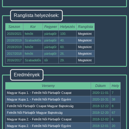
Ranglista helyezések:
Szezon
Kor
Fegyver
Helyezés
Ranglista
2020/2021
felnőtt
párbajtőr
100.
Megtekint
2018/2019
Szabadidős
párbajtőr
40.
Megtekint
2018/2019
felnőtt
párbajtőr
60.
Megtekint
2017/2018
felnőtt
párbajtőr
26.
Megtekint
2016/2017
Szabadidős
tőr
29.
Megtekint
Eredmények
Verseny
Dátum
Hely
Magyar Kupa 1. - Felnőtt Női Párbajtőr Csapat
2020-11-01
7
Magyar Kupa 1. - Felnőtt Női Párbajtőr Egyéni
2020-10-31
38
Felnőtt Női Párbajtőr Csapat Magyar Bajnokság
2018-12-22
8
Felnőtt Női Párbajtőr Magyar Bajnokság
2018-12-20
67
Magyar Kupa 2. - Felnőtt Női Párbajtőr Csapat
2018-12-02
6
Magyar Kupa 2. - Felnőtt Női Párbajtőr Egyéni
2018-12-01
20