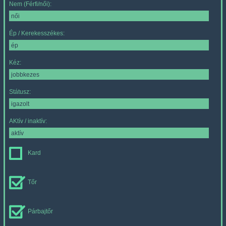
Nem (Férfi/női):
Ép / Kerekesszékes:
Kéz:
Státusz:
AKtív / inaktív:
Kard
Tőr
Párbajtőr