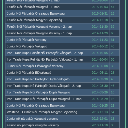
Felnőtt Női Párbajtőr Válogató - 2. nap
2015-10-04
24
Felnőtt Női Párbajtőr Válogató - 1. nap
2015-10-03
47
Junior Női Párbajtőr Országos Bajnokság
2015-01-31
15
Felnőtt Női Párbajtőr Magyar Bajnokság
2014-12-18
56
Felnőtt Női Párbajtőr Válogató Verseny - 2. nap
2014-11-30
39
Felnőtt Női Párbajtőr Válogató Verseny - 1. nap
2014-11-29
60
Junior Női Párbajtőr Verseny
2014-11-23
31
Junior Női Párbajtőr Válogató
2014-10-12
40
Iron Trade Kupa Felnőtt Női Párbajtőr Válogató - 2. nap
2014-10-05
29
Iron Trade Kupa Felnőtt Női Párbajtőr Válogató - 1. nap
2014-10-04
30
Junior Női Párbajtőr Előválogató Verseny
2014-06-08
36
Junior Női Párbajtőr Előválogató
2014-05-11
28
Iron Trade Kupa Nő Párbajtőr Dupla Válogató
2014-03-30
46
Iron Trade Kupa Nő Párbajtőr Dupla Válogató - 2. nap
2014-03-30
46
Iron Trade Kupa Női Párbajtőr Dupla Válogató
2014-03-29
16
Iron Trade Kupa Női Párbajtőr Dupla Válogató - 1. nap
2014-03-29
16
Junior Női Párbajtőr Országos Bajnokság
2014-01-25
21
Westend - Felnőtt Női Párbajtőr Magyar Bajnokság
2013-12-13
54
Junior női párbajtőr válogató verseny
2013-12-01
13
Felnőtt női párbajtőr válogató verseny
2013-11-10
30