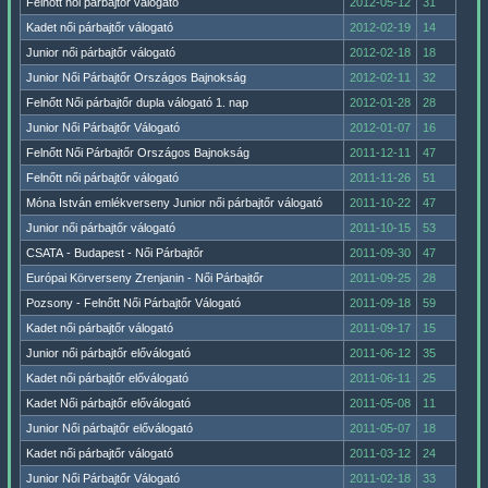
Felnőtt női párbajtőr válogató
2012-05-12
31
Kadet női párbajtőr válogató
2012-02-19
14
Junior női párbajtőr válogató
2012-02-18
18
Junior Női Párbajtőr Országos Bajnokság
2012-02-11
32
Felnőtt Női párbajtőr dupla válogató 1. nap
2012-01-28
28
Junior Női Párbajtőr Válogató
2012-01-07
16
Felnőtt Női Párbajtőr Országos Bajnokság
2011-12-11
47
Felnőtt női párbajtőr válogató
2011-11-26
51
Móna István emlékverseny Junior női párbajtőr válogató
2011-10-22
47
Junior női párbajtőr válogató
2011-10-15
53
CSATA - Budapest - Női Párbajtőr
2011-09-30
47
Európai Körverseny Zrenjanin - Női Párbajtőr
2011-09-25
28
Pozsony - Felnőtt Női Párbajtőr Válogató
2011-09-18
59
Kadet női párbajtőr válogató
2011-09-17
15
Junior női párbajtőr előválogató
2011-06-12
35
Kadet női párbajtőr előválogató
2011-06-11
25
Kadet Női párbajtőr előválogató
2011-05-08
11
Junior Női párbajtőr előválogató
2011-05-07
18
Kadet női párbajtőr válogató
2011-03-12
24
Junior Női Párbajtőr Válogató
2011-02-18
33