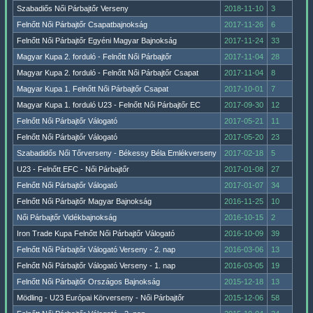
Szabadiős Női Párbajtőr Verseny
2018-11-10
3
Felnőtt Női Párbajtőr Csapatbajnokság
2017-11-26
6
Felnőtt Női Párbajtőr Egyéni Magyar Bajnokság
2017-11-24
33
Magyar Kupa 2. forduló - Felnőtt Női Párbajtőr
2017-11-04
28
Magyar Kupa 2. forduló - Felnőtt Női Párbajtőr Csapat
2017-11-04
8
Magyar Kupa 1. Felnőtt Női Párbajtőr Csapat
2017-10-01
7
Magyar Kupa 1. forduló U23 - Felnőtt Női Párbajtőr EC
2017-09-30
12
Felnőtt Női Párbajtőr Válogató
2017-05-21
11
Felnőtt Női Párbajtőr Válogató
2017-05-20
23
Szabadidős Női Tőrverseny - Békessy Béla Emlékverseny
2017-02-18
5
U23 - Felnőtt EFC - Női Párbajtőr
2017-01-08
27
Felnőtt Női Párbajtőr Válogató
2017-01-07
34
Felnőtt Női Párbajtőr Magyar Bajnokság
2016-11-25
10
Női Párbajtőr Vidékbajnokság
2016-10-15
2
Iron Trade Kupa Felnőtt Női Párbajtőr Válogató
2016-10-09
39
Felnőtt Női Párbajtőr Válogató Verseny - 2. nap
2016-03-06
13
Felnőtt Női Párbajtőr Válogató Verseny - 1. nap
2016-03-05
19
Felnőtt Női Párbajtőr Országos Bajnokság
2015-12-18
13
Mödling - U23 Európai Körverseny - Női Párbajtőr
2015-12-06
58