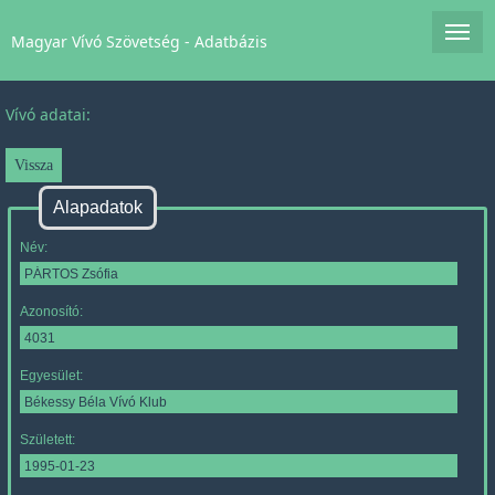
Magyar Vívó Szövetség - Adatbázis
Vívó adatai:
Alapadatok
Név:
Azonosító:
Egyesület:
Született: