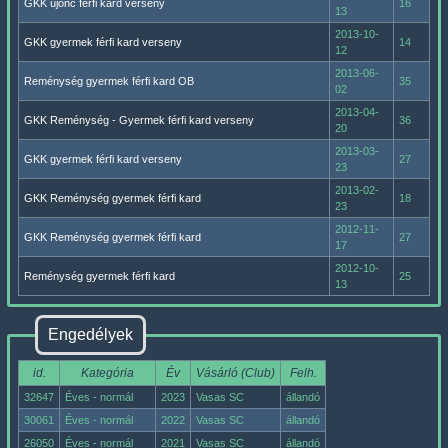
GKK újonc férfi kard verseny
16
13
2013-10-
GKK gyermek férfi kard verseny
14
12
2013-06-
Reménység gyermek férfi kard OB
35
02
2013-04-
GKK Reménység - Gyermek férfi kard verseny
36
20
2013-03-
GKK gyermek férfi kard verseny
27
23
2013-02-
GKK Reménység gyermek férfi kard
18
23
2012-11-
GKK Reménység gyermek férfi kard
27
17
2012-10-
Reménység gyermek férfi kard
25
13
Engedélyek
id.
Kategória
Év
Vásárló (Club)
Felh.
32647
Éves - normál
2023
Vasas SC
állandó
30061
Éves - normál
2022
Vasas SC
állandó
26050
Éves - normál
2021
Vasas SC
állandó