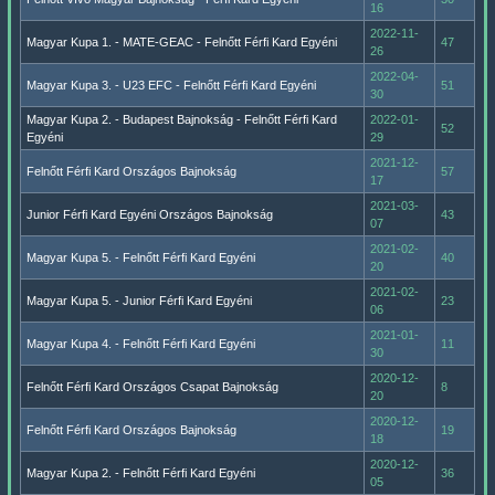
16
2022-11-
Magyar Kupa 1. - MATE-GEAC - Felnőtt Férfi Kard Egyéni
47
26
2022-04-
Magyar Kupa 3. - U23 EFC - Felnőtt Férfi Kard Egyéni
51
30
Magyar Kupa 2. - Budapest Bajnokság - Felnőtt Férfi Kard
2022-01-
52
Egyéni
29
2021-12-
Felnőtt Férfi Kard Országos Bajnokság
57
17
2021-03-
Junior Férfi Kard Egyéni Országos Bajnokság
43
07
2021-02-
Magyar Kupa 5. - Felnőtt Férfi Kard Egyéni
40
20
2021-02-
Magyar Kupa 5. - Junior Férfi Kard Egyéni
23
06
2021-01-
Magyar Kupa 4. - Felnőtt Férfi Kard Egyéni
11
30
2020-12-
Felnőtt Férfi Kard Országos Csapat Bajnokság
8
20
2020-12-
Felnőtt Férfi Kard Országos Bajnokság
19
18
2020-12-
Magyar Kupa 2. - Felnőtt Férfi Kard Egyéni
36
05