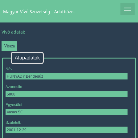
Magyar Vívó Szövetség - Adatbázis
Vívó adatai:
Alapadatok
Név:
Azonosító:
Egyesület:
Született: