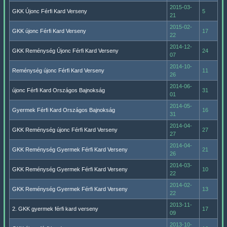
2015-03-
GKK Újonc Férfi Kard Verseny
5
21
2015-02-
GKK újonc Férfi Kard Verseny
17
22
2014-12-
GKK Reménység Újonc Férfi Kard Verseny
24
07
2014-10-
Reménység újonc Férfi Kard Verseny
11
26
2014-06-
újonc Férfi Kard Országos Bajnokság
31
01
2014-05-
Gyermek Férfi Kard Országos Bajnokság
16
31
2014-04-
GKK Reménység újonc Férfi Kard Verseny
27
27
2014-04-
GKK Reménység Gyermek Férfi Kard Verseny
21
26
2014-03-
GKK Reménység Gyermek Férfi Kard Verseny
10
22
2014-02-
GKK Reménység Gyermek Férfi Kard Verseny
13
22
2013-11-
2. GKK gyermek férfi kard verseny
17
09
2013-10-