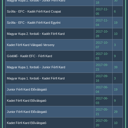
Magyar Kupa 2. forduló - Junior Férfi Kard
30
18
2017-11-
Szófia - EFC - Kadét Férfi Kard Csapat
6
05
2017-11-
Szófia - EFC - Kadét Férfi Kard Egyéni
19
04
2017-10-
Magyar Kupa 2. forduló - Kadét Férfi Kard
10
28
2017-10-
Kadet Férfi Kard Válogató Verseny
3
07
2017-10-
Gödöllő - Kadét EFC - Férfi Kard
9
03
2017-09-
Magyar Kupa 1. forduló - Junior Férfi Kard
39
23
2017-09-
Magyar Kupa 1. forduló - Kadet Férfi Kard
3
16
2017-06-
Junior Férfi Kard Előválogató
19
04
2017-06-
Kadet Férfi Kard Előválogató
9
03
2017-05-
Junior Férfi Kard Előválogató
29
21
2017-05-
Kadet Férfi Kard Előválogató
10
20