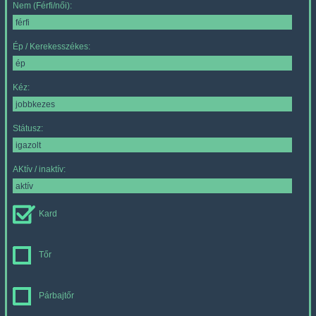
Nem (Férfi/női):
Ép / Kerekesszékes:
Kéz:
Státusz:
AKtív / inaktív:
Kard
Tőr
Párbajtőr