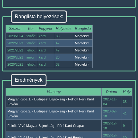
Ranglista helyezések:
Szezon
Kor
Fegyver
Helyezés
Ranglista
2023/2024
felnőtt
kard
83.
Megtekint
2022/2023
felnőtt
kard
47.
Megtekint
2021/2022
felnőtt
kard
47.
Megtekint
2020/2021
junior
kard
26.
Megtekint
2020/2021
felnőtt
kard
32.
Megtekint
Eredmények
Verseny
Dátum
Hely
Magyar Kupa 1. - Budapest Bajnokság - Felnőtt Férfi Kard
2023-11-
35
Egyéni
04
Magyar Kupa 2. - Budapest Bajnokság - Felnőtt Férfi Kard
2023-02-
42
Egyéni
18
2022-12-
Felnőtt Vívó Magyar Bajnokság - Férfi Kard Csapat
9
18
2022-12-
Felnőtt Vívó Magyar Bajnokság - Férfi Kard Egyéni
30