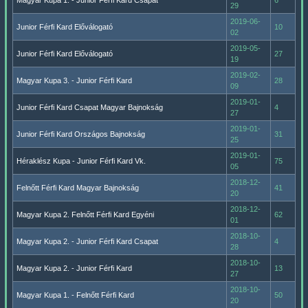
Magyar Kupa 1. - Junior Férfi Kard Csapat
6
29
2019-06-
Junior Férfi Kard Előválogató
10
02
2019-05-
Junior Férfi Kard Előválogató
27
19
2019-02-
Magyar Kupa 3. - Junior Férfi Kard
28
09
2019-01-
Junior Férfi Kard Csapat Magyar Bajnokság
4
27
2019-01-
Junior Férfi Kard Országos Bajnokság
31
25
2019-01-
Héraklész Kupa - Junior Férfi Kard Vk.
75
05
2018-12-
Felnőtt Férfi Kard Magyar Bajnokság
41
20
2018-12-
Magyar Kupa 2. Felnőtt Férfi Kard Egyéni
62
01
2018-10-
Magyar Kupa 2. - Junior Férfi Kard Csapat
4
28
2018-10-
Magyar Kupa 2. - Junior Férfi Kard
13
27
2018-10-
Magyar Kupa 1. - Felnőtt Férfi Kard
50
20